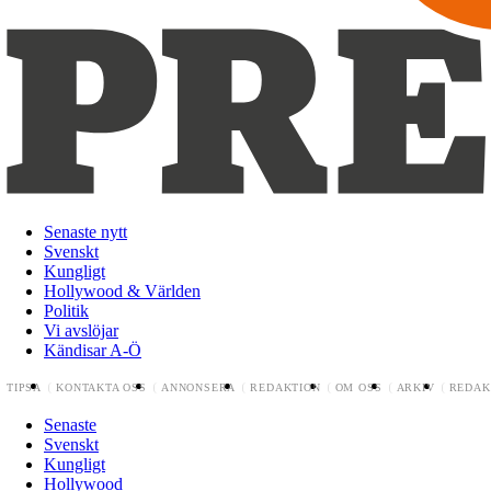
Senaste nytt
Svenskt
Kungligt
Hollywood & Världen
Politik
Vi avslöjar
Kändisar A-Ö
TIPSA
KONTAKTA OSS
ANNONSERA
REDAKTION
OM OSS
ARKIV
REDAK
Senaste
Svenskt
Kungligt
Hollywood