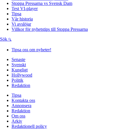
Stoppa Pressarna vs Svensk Dam
Test VI-player
Tipsa
Vår historia
Vi avslöjar
Villkor för nyhetstips till Stoppa Pressarna
Sök
Tipsa oss om nyheter!
Senaste
Svenskt
Kungligt
Hollywood
Politik
Redaktion
Tipsa
Kontakta oss
Annonsera
Redaktion
Om oss
Arkiv
Redaktionell policy