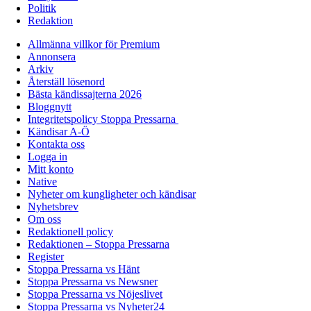
Politik
Redaktion
Allmänna villkor för Premium
Annonsera
Arkiv
Återställ lösenord
Bästa kändissajterna 2026
Bloggnytt
Integritetspolicy Stoppa Pressarna
Kändisar A-Ö
Kontakta oss
Logga in
Mitt konto
Native
Nyheter om kungligheter och kändisar
Nyhetsbrev
Om oss
Redaktionell policy
Redaktionen – Stoppa Pressarna
Register
Stoppa Pressarna vs Hänt
Stoppa Pressarna vs Newsner
Stoppa Pressarna vs Nöjeslivet
Stoppa Pressarna vs Nyheter24