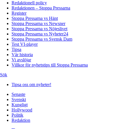
Redaktionell policy
Redaktionen – Stoppa Pressarna
Register
Stoppa Pressarna vs Hänt
Stoppa Pressarna vs Newsner
Stoppa Pressarna vs Nöjeslivet
Stoppa Pressarna vs Nyheter24
Stoppa Pressarna vs Svensk Dam
Test VI-player
Tipsa
Vår historia
Vi avslöjar
Villkor för nyhetstips till Stoppa Pressarna
Sök
Tipsa oss om nyheter!
Senaste
Svenskt
Kungligt
Hollywood
Politik
Redaktion