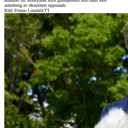
anländer till Storkyrkan inför gudstjänsten som hålls med
anledning av riksmötets öppnande.
Bild: Pontus Lundahl/TT