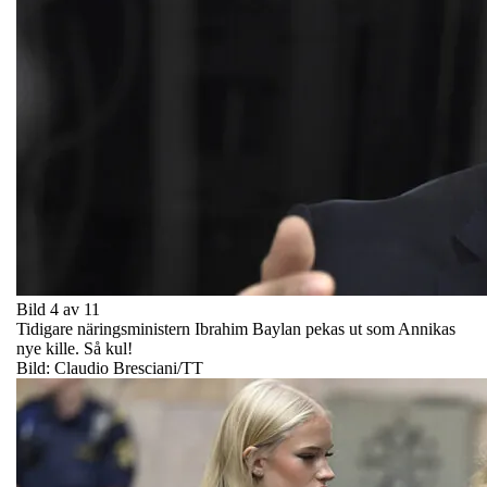
Bild 4 av 11
Tidigare näringsministern Ibrahim Baylan pekas ut som Annikas
nye kille. Så kul!
Bild: Claudio Bresciani/TT