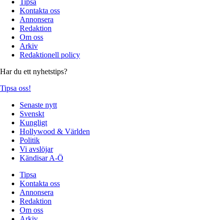
Tipsa
Kontakta oss
Annonsera
Redaktion
Om oss
Arkiv
Redaktionell policy
Har du ett nyhetstips?
Tipsa oss!
Senaste nytt
Svenskt
Kungligt
Hollywood & Världen
Politik
Vi avslöjar
Kändisar A-Ö
Tipsa
Kontakta oss
Annonsera
Redaktion
Om oss
Arkiv