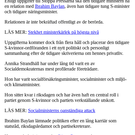
Enligt uppgifter till Stoppa Pressarna ska den tidigare ministern ha
en relation med
Ibrahim Baylan
, även han tidigare tung S-minister
och tidigare näringsminister.
Relationen är inte bekräftad offentligt av de berörda.
LÄS MER:
Stekhet ministerkärlek på högsta nivå
Uppgifterna kommer dock från flera håll och placerar den tidigare
S-kvinnor-ordföranden i ett nytt politiskt och personligt
sammanhang efter de tidigare skriverierna om hennes privatliv.
Annika Strandhäll har under lång tid varit en av
Socialdemokraternas mest profilerade företrädare.
Hon har varit socialförsäkringsminister, socialminister och miljö-
och klimatminister.
Hon sitter kvar i riksdagen och har även haft en central roll i
partiet genom S-kvinnor och partiets verkställande utskott.
LÄS MER:
Socialministerns oanständiga attack
Ibrahim Baylan lämnade politiken efter en lång karriär som
statsråd, riksdagsledamot och partisekreterare.