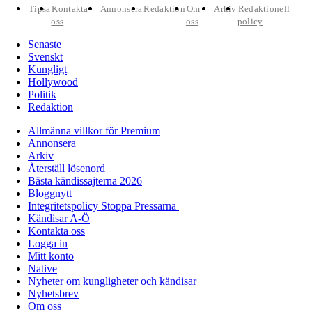
Tipsa
Kontakta
Annonsera
Redaktion
Om
Arkiv
Redaktionell
oss
oss
policy
Senaste
Svenskt
Kungligt
Hollywood
Politik
Redaktion
Allmänna villkor för Premium
Annonsera
Arkiv
Återställ lösenord
Bästa kändissajterna 2026
Bloggnytt
Integritetspolicy Stoppa Pressarna
Kändisar A-Ö
Kontakta oss
Logga in
Mitt konto
Native
Nyheter om kungligheter och kändisar
Nyhetsbrev
Om oss