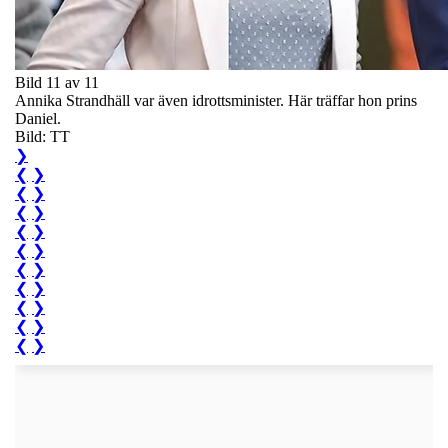
Bild 11 av 11
Annika Strandhäll var även idrottsminister. Här träffar hon prins
Daniel.
Bild: TT
❯
❮
❯
❮
❯
❮
❯
❮
❯
❮
❯
❮
❯
❮
❯
❮
❯
❮
❯
❮
❯