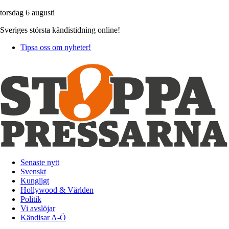
torsdag 6 augusti
Sveriges största kändistidning online!
Tipsa oss om nyheter!
Senaste nytt
Svenskt
Kungligt
Hollywood & Världen
Politik
Vi avslöjar
Kändisar A-Ö