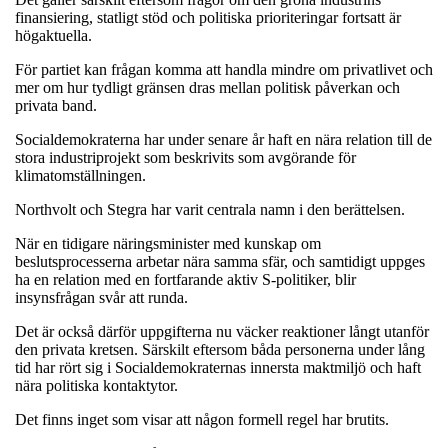
finansiering, statligt stöd och politiska prioriteringar fortsatt är
högaktuella.
För partiet kan frågan komma att handla mindre om privatlivet och
mer om hur tydligt gränsen dras mellan politisk påverkan och
privata band.
Socialdemokraterna har under senare år haft en nära relation till de
stora industriprojekt som beskrivits som avgörande för
klimatomställningen.
Northvolt och Stegra har varit centrala namn i den berättelsen.
När en tidigare näringsminister med kunskap om
beslutsprocesserna arbetar nära samma sfär, och samtidigt uppges
ha en relation med en fortfarande aktiv S-politiker, blir
insynsfrågan svår att runda.
Det är också därför uppgifterna nu väcker reaktioner långt utanför
den privata kretsen. Särskilt eftersom båda personerna under lång
tid har rört sig i Socialdemokraternas innersta maktmiljö och haft
nära politiska kontaktytor.
Det finns inget som visar att någon formell regel har brutits.