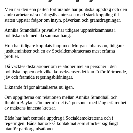
Men när den ena parten fortfarande har politiska uppdrag och den
andra arbetar nära näringslivsintressen med stark koppling till
staten uppstår frågor om insyn, påverkan och gränsdragningar.
Annika Strandhälls privatliv har tidigare uppmärksammats i
politiska och mediala sammanhang.
Hon har tidigare kopplats ihop med Morgan Johansson, tidigare
justitieminister och en av Socialdemokraternas mest erfarna
profiler.
Då väcktes diskussioner om relationer mellan personer i den
politiska toppen och vilka konsekvenser det kan få för förtroende,
jäv och framtida regeringsbildningar.
Liknande frågor aktualiseras nu igen.
Om uppgifterna om relationen mellan Annika Strandhäll och
Ibrahim Baylan stämmer rör det två personer med lång erfarenhet
av maktens innersta kretsar.
Båda har haft centrala uppdrag i Socialdemokraterna och i
regeringen. Båda har också kontaktnät som sträcker sig långt
utanför partiorganisationen.