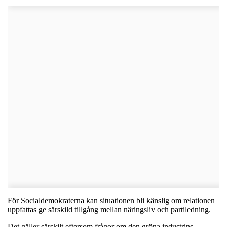
För Socialdemokraterna kan situationen bli känslig om relationen
uppfattas ge särskild tillgång mellan näringsliv och partiledning.
Det gäller särskilt eftersom frågor om den gröna industrins