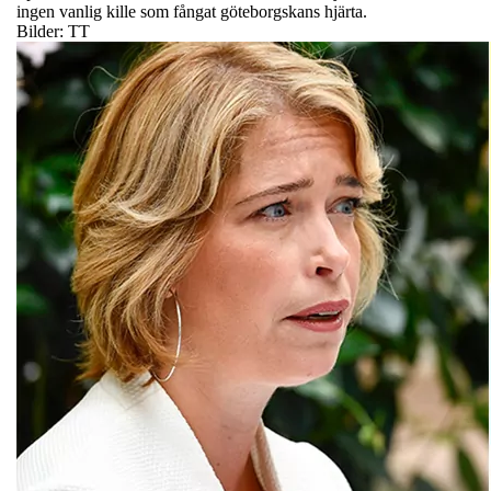
ingen vanlig kille som fångat göteborgskans hjärta.
Bilder: TT