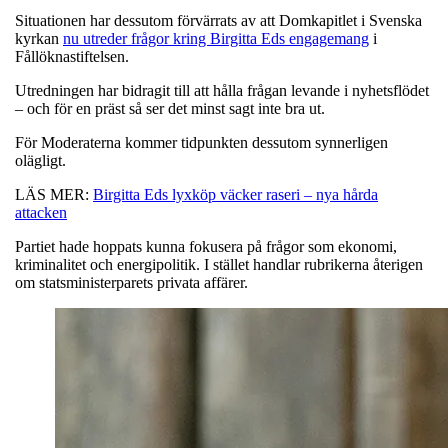
Situationen har dessutom förvärrats av att Domkapitlet i Svenska
kyrkan
nu utreder frågor kring Birgitta Eds engagemang
i
Fållöknastiftelsen.
Utredningen har bidragit till att hålla frågan levande i nyhetsflödet
– och för en präst så ser det minst sagt inte bra ut.
För Moderaterna kommer tidpunkten dessutom synnerligen
olägligt.
LÄS MER:
Birgitta Eds lyxköp väcker raseri – nya hårda
attacken
Partiet hade hoppats kunna fokusera på frågor som ekonomi,
kriminalitet och energipolitik. I stället handlar rubrikerna återigen
om statsministerparets privata affärer.