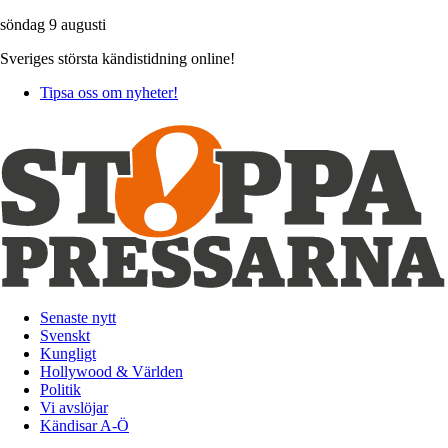
söndag 9 augusti
Sveriges största kändistidning online!
Tipsa oss om nyheter!
Senaste nytt
Svenskt
Kungligt
Hollywood & Världen
Politik
Vi avslöjar
Kändisar A-Ö