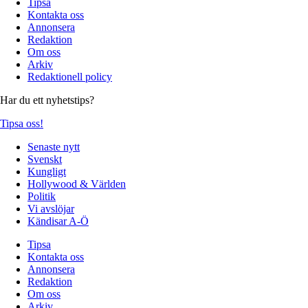
Tipsa
Kontakta oss
Annonsera
Redaktion
Om oss
Arkiv
Redaktionell policy
Har du ett nyhetstips?
Tipsa oss!
Senaste nytt
Svenskt
Kungligt
Hollywood & Världen
Politik
Vi avslöjar
Kändisar A-Ö
Tipsa
Kontakta oss
Annonsera
Redaktion
Om oss
Arkiv