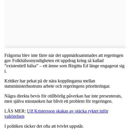
Frågorna blev inte färre när det uppmärksammades att regeringen
gav Folkhälsomyndigheten ett uppdrag kring så kallad
”existentiell hälsa” – ett ämne som Birgitta Ed länge engagerat sig
i.
Kritiker har pekat på de nära kopplingarna mellan
statsministerhustruns arbete och regeringens prioriteringar.
Några direkta bevis för otillbörlig påverkan har inte presenterats,
men själva misstanken har blivit ett problem för regeringen.
LÄS MER:
Ulf Kristersson skakas av otäcka ryktet inför
valrörelsen
I politiken räcker det ofta att tvivlet uppstår.