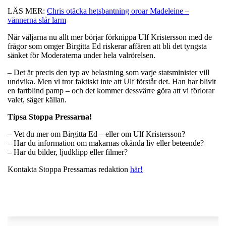
LÄS MER:
Chris otäcka hetsbantning oroar Madeleine –
vännerna slår larm
När väljarna nu allt mer börjar förknippa Ulf Kristersson med de
frågor som omger Birgitta Ed riskerar affären att bli det tyngsta
sänket för Moderaterna under hela valrörelsen.
– Det är precis den typ av belastning som varje statsminister vill
undvika. Men vi tror faktiskt inte att Ulf förstår det. Han har blivit
en fartblind pamp – och det kommer dessvärre göra att vi förlorar
valet, säger källan.
Tipsa Stoppa Pressarna!
– Vet du mer om Birgitta Ed – eller om Ulf Kristersson?
– Har du information om makarnas okända liv eller beteende?
– Har du bilder, ljudklipp eller filmer?
Kontakta Stoppa Pressarnas redaktion
här!