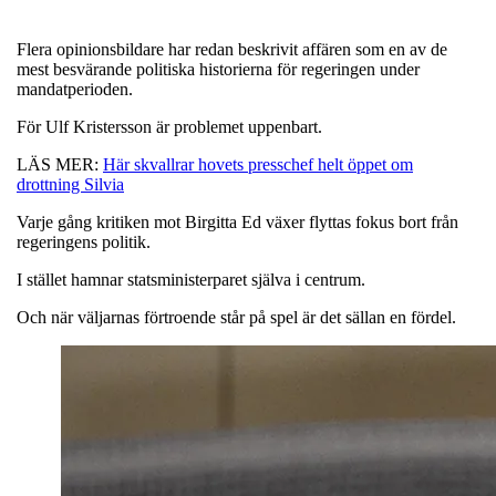
Flera opinionsbildare har redan beskrivit affären som en av de
mest besvärande politiska historierna för regeringen under
mandatperioden.
För Ulf Kristersson är problemet uppenbart.
LÄS MER:
Här skvallrar hovets presschef helt öppet om
drottning Silvia
Varje gång kritiken mot Birgitta Ed växer flyttas fokus bort från
regeringens politik.
I stället hamnar statsministerparet själva i centrum.
Och när väljarnas förtroende står på spel är det sällan en fördel.