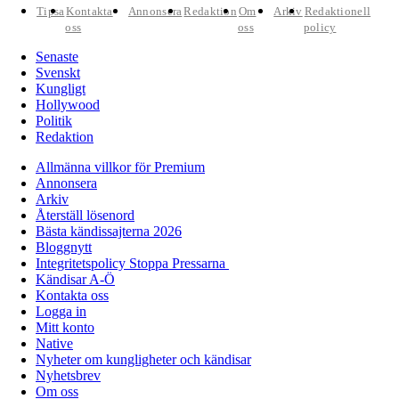
Tipsa
Kontakta
Annonsera
Redaktion
Om
Arkiv
Redaktionell
oss
oss
policy
Senaste
Svenskt
Kungligt
Hollywood
Politik
Redaktion
Allmänna villkor för Premium
Annonsera
Arkiv
Återställ lösenord
Bästa kändissajterna 2026
Bloggnytt
Integritetspolicy Stoppa Pressarna
Kändisar A-Ö
Kontakta oss
Logga in
Mitt konto
Native
Nyheter om kungligheter och kändisar
Nyhetsbrev
Om oss