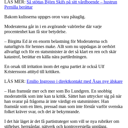
LÄS MER:
Så stöttas Björn Skifs på sitt vårdboende – hustrun
Pernilla berättar
Bakom kulisserna uppges oron vara påtaglig.
Moderaterna går in i en avgörande valrörelse där varje
procentenhet kan få stor betydelse.
– Birgitta Ed är en enorm belastning för Moderaterna och
naturligtvis för hennes make. Allt som nu uppdagas är oerhört
allvarligt och för en statsminister är det så klart en ren och skär
katastrof, berättar en källa nära partiledningen.
En orsak till irritation inom det egna partiet är också Ulf
Kristerssons attityd till kritiken.
LÄS MER:
Emilio Ingrosso i direktkontakt med Åsas nye älskare
– Han framstår mer och mer som Bo Lundgren. En snobbig
moderatrelik som inte kan ta kritik. Sättet han uttrycker sig på när
han svarar på frågorna är inte värdigt en statsminister. Han
framstår som en liten, pressad man som inte förstår varför svenska
folket kräver svar, och det är bekymrande.
I det här läget är det få partistrateger som vill se nya rubriker om
stiftelser, herrgårdar, nätverk och kontroversiella upplägg.