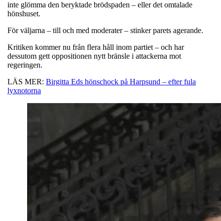
inte glömma den beryktade brödspaden – eller det omtalade
hönshuset.
För väljarna – till och med moderater – stinker parets agerande.
Kritiken kommer nu från flera håll inom partiet – och har
dessutom gett oppositionen nytt bränsle i attackerna mot
regeringen.
LÄS MER:
Birgitta Eds hönschock på Harpsund – efter fula
lyxnotorna