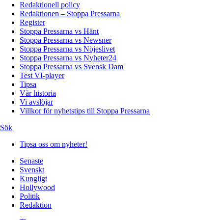
Redaktionell policy
Redaktionen – Stoppa Pressarna
Register
Stoppa Pressarna vs Hänt
Stoppa Pressarna vs Newsner
Stoppa Pressarna vs Nöjeslivet
Stoppa Pressarna vs Nyheter24
Stoppa Pressarna vs Svensk Dam
Test VI-player
Tipsa
Vår historia
Vi avslöjar
Villkor för nyhetstips till Stoppa Pressarna
Sök
Tipsa oss om nyheter!
Senaste
Svenskt
Kungligt
Hollywood
Politik
Redaktion