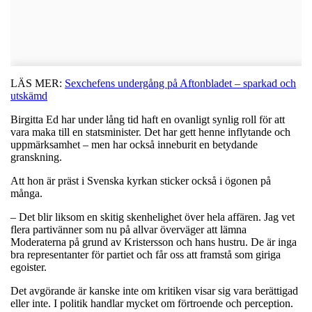
LÄS MER:
Sexchefens undergång på Aftonbladet – sparkad och
utskämd
Birgitta Ed har under lång tid haft en ovanligt synlig roll för att
vara maka till en statsminister. Det har gett henne inflytande och
uppmärksamhet – men har också inneburit en betydande
granskning.
Att hon är präst i Svenska kyrkan sticker också i ögonen på
många.
– Det blir liksom en skitig skenhelighet över hela affären. Jag vet
flera partivänner som nu på allvar överväger att lämna
Moderaterna på grund av Kristersson och hans hustru. De är inga
bra representanter för partiet och får oss att framstå som giriga
egoister.
Det avgörande är kanske inte om kritiken visar sig vara berättigad
eller inte. I politik handlar mycket om förtroende och perception.