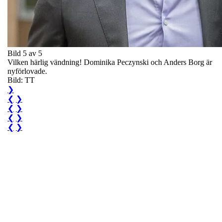
Bild 5 av 5
Vilken härlig vändning! Dominika Peczynski och Anders Borg är
nyförlovade.
Bild: TT
❯
❮
❯
❮
❯
❮
❯
❮
❯