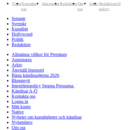
Tipsa
Kontakta
Annonsera
Redaktion
Om
Arkiv
Redaktionell
oss
oss
policy
Senaste
Svenskt
Kungligt
Hollywood
Politik
Redaktion
Allmänna villkor för Premium
Annonsera
Arkiv
Återställ lösenord
Bästa kändissajterna 2026
Bloggnytt
Integritetspolicy Stoppa Pressarna
Kändisar A-Ö
Kontakta oss
Logga in
Mitt konto
Native
Nyheter om kungligheter och kändisar
Nyhetsbrev
Om oss