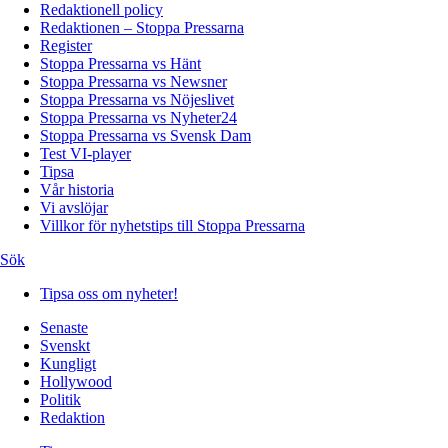
Redaktionell policy
Redaktionen – Stoppa Pressarna
Register
Stoppa Pressarna vs Hänt
Stoppa Pressarna vs Newsner
Stoppa Pressarna vs Nöjeslivet
Stoppa Pressarna vs Nyheter24
Stoppa Pressarna vs Svensk Dam
Test VI-player
Tipsa
Vår historia
Vi avslöjar
Villkor för nyhetstips till Stoppa Pressarna
Sök
Tipsa oss om nyheter!
Senaste
Svenskt
Kungligt
Hollywood
Politik
Redaktion