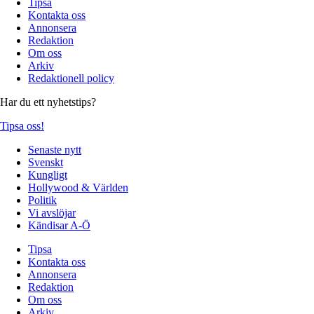
Tipsa
Kontakta oss
Annonsera
Redaktion
Om oss
Arkiv
Redaktionell policy
Har du ett nyhetstips?
Tipsa oss!
Senaste nytt
Svenskt
Kungligt
Hollywood & Världen
Politik
Vi avslöjar
Kändisar A-Ö
Tipsa
Kontakta oss
Annonsera
Redaktion
Om oss
Arkiv