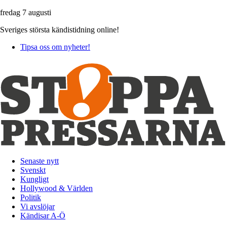
fredag 7 augusti
Sveriges största kändistidning online!
Tipsa oss om nyheter!
Senaste nytt
Svenskt
Kungligt
Hollywood & Världen
Politik
Vi avslöjar
Kändisar A-Ö