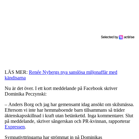
LÄS MER:
Renée Nybergs nya sanslösa miljonaffär med
kändisarna
Nu är det över. I ett kort meddelande på Facebook skriver
Dominika Peczynski:
– Anders Borg och jag har gemensamt idag ansökt om skilsmässa.
Eftersom vi inte har hemmaboende barn tillsammans så träder
äktenskapsskillnad i kraft utan betänketid. Inga kommentarer. Slut
på meddelande, skriver sångerskan och PR-kvinnan, rapporterar
Expressen
.
Sympatiyttringarna har strömmat in på Dominikas