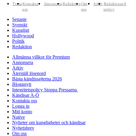
Tipsa
Kontakta
Annonsera
Redaktion
Om
Arkiv
Redaktionell
oss
oss
policy
Senaste
Svenskt
Kungligt
Hollywood
Politik
Redaktion
Allmänna villkor för Premium
Annonsera
Arkiv
Återställ lösenord
Bästa kändissajterna 2026
Bloggnytt
Integritetspolicy Stoppa Pressarna
Kändisar A-Ö
Kontakta oss
Logga in
Mitt konto
Native
Nyheter om kungligheter och kändisar
Nyhetsbrev
Om oss