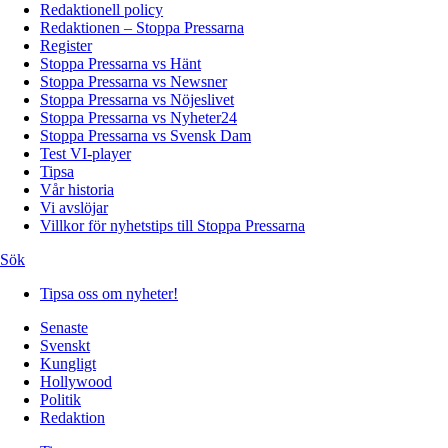
Redaktionell policy
Redaktionen – Stoppa Pressarna
Register
Stoppa Pressarna vs Hänt
Stoppa Pressarna vs Newsner
Stoppa Pressarna vs Nöjeslivet
Stoppa Pressarna vs Nyheter24
Stoppa Pressarna vs Svensk Dam
Test VI-player
Tipsa
Vår historia
Vi avslöjar
Villkor för nyhetstips till Stoppa Pressarna
Sök
Tipsa oss om nyheter!
Senaste
Svenskt
Kungligt
Hollywood
Politik
Redaktion