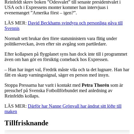
Reinfeldt skrev boken ”Ödesvalet” till senaste presidentvalet i
USA och i Expressens monter kommer han intervjuas i
evenemanget ”Amerika först – igen?”.
LÄS MER:
David Beckhams svindyra och personliga gåva till
Svennis
Normalt sett brukar den förre statsministern vara flitig under
politikerveckan, även efter sin avgång som partiledare.
Efter kollapsen på flygplanet syns han dock inte till i programmet
även om han gör en försiktig comeback hos Expressen.
– Han har inget val, Fredrik måste vila och ta det lugnare. Han har
fått en skarp varningssignal, säger en person med insyn.
Stoppa Pressarna har varit i kontakt med
Petra
Thorén
som är
presschef på Svenska Fotbollförbundet med anledning av
Reinfeldts kollaps.
LÄS MER:
Därför har Nanne Grönvall har ändrat sitt löfte till
maken
Tillfrisknande