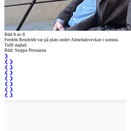
Bild 8 av 8
Fredrik Reinfeldt var på plats under Almedalsveckan i somras.
Tufft stajlad.
Bild: Stoppa Pressarna
❯
❮
❯
❮
❯
❮
❯
❮
❯
❮
❯
❮
❯
❮
❯