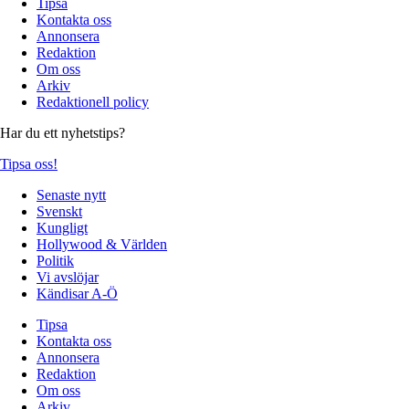
Tipsa
Kontakta oss
Annonsera
Redaktion
Om oss
Arkiv
Redaktionell policy
Har du ett nyhetstips?
Tipsa oss!
Senaste nytt
Svenskt
Kungligt
Hollywood & Världen
Politik
Vi avslöjar
Kändisar A-Ö
Tipsa
Kontakta oss
Annonsera
Redaktion
Om oss
Arkiv