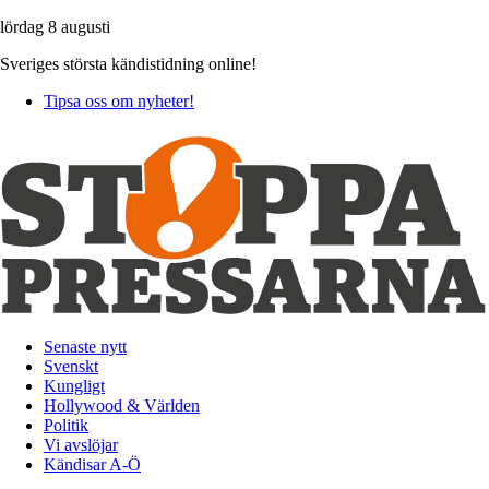
lördag 8 augusti
Sveriges största kändistidning online!
Tipsa oss om nyheter!
Senaste nytt
Svenskt
Kungligt
Hollywood & Världen
Politik
Vi avslöjar
Kändisar A-Ö