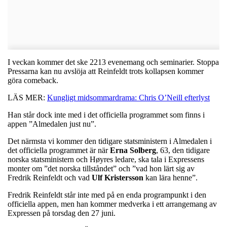
I veckan kommer det ske 2213 evenemang och seminarier. Stoppa
Pressarna kan nu avslöja att Reinfeldt trots kollapsen kommer
göra comeback.
LÄS MER:
Kungligt midsommardrama: Chris O’Neill efterlyst
Han står dock inte med i det officiella programmet som finns i
appen ”Almedalen just nu”.
Det närmsta vi kommer den tidigare statsministern i Almedalen i
det officiella programmet är när
Erna
Solberg
, 63, den tidigare
norska statsministern och Høyres ledare, ska tala i Expressens
monter om ”det norska tillståndet” och ”vad hon lärt sig av
Fredrik Reinfeldt och vad
Ulf
Kristersson
kan lära henne”.
Fredrik Reinfeldt står inte med på en enda programpunkt i den
officiella appen, men han kommer medverka i ett arrangemang av
Expressen på torsdag den 27 juni.