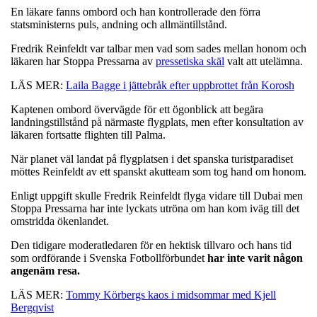
En läkare fanns ombord och han kontrollerade den förra
statsministerns puls, andning och allmäntillstånd.
Fredrik Reinfeldt var talbar men vad som sades mellan honom och
läkaren har Stoppa Pressarna av
pressetiska skäl
valt att utelämna.
LÄS MER:
Laila Bagge i jättebråk efter uppbrottet från Korosh
Kaptenen ombord övervägde för ett ögonblick att begära
landningstillstånd på närmaste flygplats, men efter konsultation av
läkaren fortsatte flighten till Palma.
När planet väl landat på flygplatsen i det spanska turistparadiset
möttes Reinfeldt av ett spanskt akutteam som tog hand om honom.
Enligt uppgift skulle Fredrik Reinfeldt flyga vidare till Dubai men
Stoppa Pressarna har inte lyckats utröna om han kom iväg till det
omstridda ökenlandet.
Den tidigare moderatledaren för en hektisk tillvaro och hans tid
som ordförande i Svenska Fotbollförbundet
har inte varit någon
angenäm resa.
LÄS MER:
Tommy Körbergs kaos i midsommar med Kjell
Bergqvist