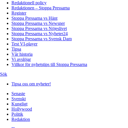
Redaktionell policy
Redaktionen – Stoppa Pressarna
Register
Stoppa Pressarna vs Hänt
Stoppa Pressarna vs Newsner
Stoppa Pressarna vs Nöjeslivet
Stoppa Pressarna vs Nyheter24
Stoppa Pressarna vs Svensk Dam
Test VI-player
Tipsa
Vår historia
Vi avslöjar
Villkor för nyhetstips till Stoppa Pressarna
Sök
Tipsa oss om nyheter!
Senaste
Svenskt
Kungligt
Hollywood
Politik
Redaktion