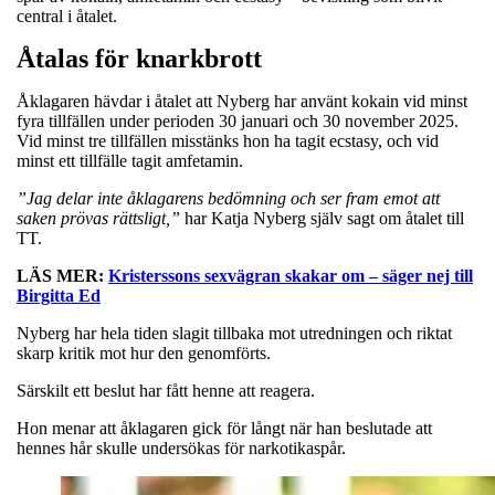
central i åtalet.
Åtalas för knarkbrott
Åklagaren hävdar i åtalet att Nyberg har använt kokain vid minst
fyra tillfällen under perioden 30 januari och 30 november 2025.
Vid minst tre tillfällen misstänks hon ha tagit ecstasy, och vid
minst ett tillfälle tagit amfetamin.
”Jag delar inte åklagarens bedömning och ser fram emot att
saken prövas rättsligt,”
har Katja Nyberg själv sagt om åtalet till
TT.
LÄS MER:
Kristerssons sexvägran skakar om – säger nej till
Birgitta Ed
Nyberg har hela tiden slagit tillbaka mot utredningen och riktat
skarp kritik mot hur den genomförts.
Särskilt ett beslut har fått henne att reagera.
Hon menar att åklagaren gick för långt när han beslutade att
hennes hår skulle undersökas för narkotikaspår.