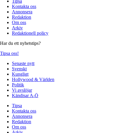
Tipsa
Kontakta oss
Annonsera
Redaktion
Om oss
Arkiv
Redaktionell policy
Har du ett nyhetstips?
Tipsa oss!
Senaste nytt
Svenskt
Kungligt
Hollywood & Världen
Politik
Vi avslöjar
Kändisar A-Ö
Tipsa
Kontakta oss
Annonsera
Redaktion
Om oss
Arkiv