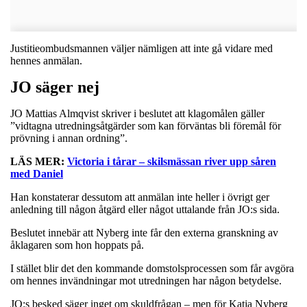
Justitieombudsmannen väljer nämligen att inte gå vidare med
hennes anmälan.
JO säger nej
JO Mattias Almqvist skriver i beslutet att klagomålen gäller
”vidtagna utredningsåtgärder som kan förväntas bli föremål för
prövning i annan ordning”.
LÄS MER:
Victoria i tårar – skilsmässan river upp såren
med Daniel
Han konstaterar dessutom att anmälan inte heller i övrigt ger
anledning till någon åtgärd eller något uttalande från JO:s sida.
Beslutet innebär att Nyberg inte får den externa granskning av
åklagaren som hon hoppats på.
I stället blir det den kommande domstolsprocessen som får avgöra
om hennes invändningar mot utredningen har någon betydelse.
JO:s besked säger inget om skuldfrågan – men för Katja Nyberg