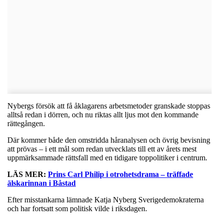
Nybergs försök att få åklagarens arbetsmetoder granskade stoppas
alltså redan i dörren, och nu riktas allt ljus mot den kommande
rättegången.
Där kommer både den omstridda håranalysen och övrig bevisning
att prövas – i ett mål som redan utvecklats till ett av årets mest
uppmärksammade rättsfall med en tidigare toppolitiker i centrum.
LÄS MER:
Prins Carl Philip i otrohetsdrama – träffade
älskarinnan i Båstad
Efter misstankarna lämnade Katja Nyberg Sverigedemokraterna
och har fortsatt som politisk vilde i riksdagen.