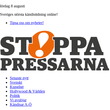
lördag 8 augusti
Sveriges största kändistidning online!
Tipsa oss om nyheter!
Senaste nytt
Svenskt
Kungligt
Hollywood & Världen
Politik
Vi avslöjar
Kändisar A-Ö