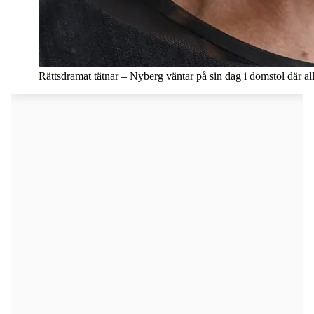
Rättsdramat tätnar – Nyberg väntar på sin dag i domstol där a