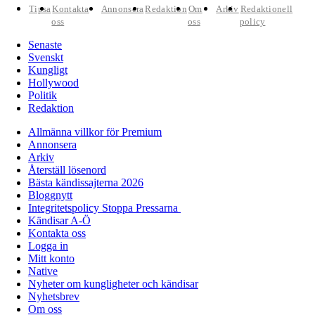
Tipsa
Kontakta
Annonsera
Redaktion
Om
Arkiv
Redaktionell
oss
oss
policy
Senaste
Svenskt
Kungligt
Hollywood
Politik
Redaktion
Allmänna villkor för Premium
Annonsera
Arkiv
Återställ lösenord
Bästa kändissajterna 2026
Bloggnytt
Integritetspolicy Stoppa Pressarna
Kändisar A-Ö
Kontakta oss
Logga in
Mitt konto
Native
Nyheter om kungligheter och kändisar
Nyhetsbrev
Om oss