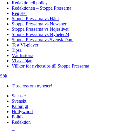
Redaktionell policy
Redaktionen – Stoppa Pressarna
Register
Stoppa Pressarna vs Hänt
Stoppa Pressarna vs Newsner
Stoppa Pressarna vs Nöjeslivet
Stoppa Pressarna vs Nyheter24
Stoppa Pressarna vs Svensk Dam
Test VI-player
Tipsa
Vår historia
Vi avslöjar
Villkor för nyhetstips till Stoppa Pressarna
Sök
Tipsa oss om nyheter!
Senaste
Svenskt
Kungligt
Hollywood
Politik
Redaktion