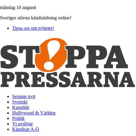
måndag 10 augusti
Sveriges största kändistidning online!
Tipsa oss om nyheter!
Senaste nytt
Svenskt
Kungligt
Hollywood & Världen
Politik
Vi avslöjar
Kändisar A-Ö