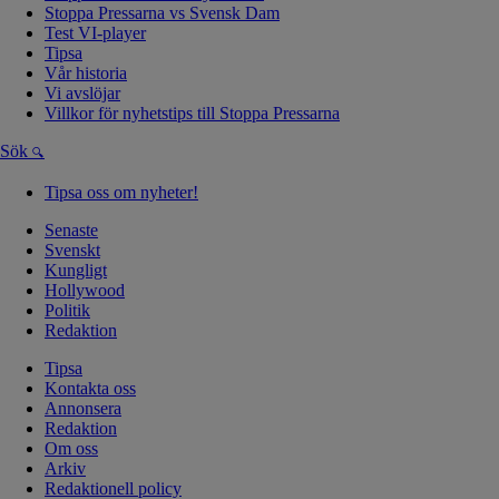
Stoppa Pressarna vs Svensk Dam
Test VI-player
Tipsa
Vår historia
Vi avslöjar
Villkor för nyhetstips till Stoppa Pressarna
Sök
Tipsa oss om nyheter!
Senaste
Svenskt
Kungligt
Hollywood
Politik
Redaktion
Tipsa
Kontakta oss
Annonsera
Redaktion
Om oss
Arkiv
Redaktionell policy