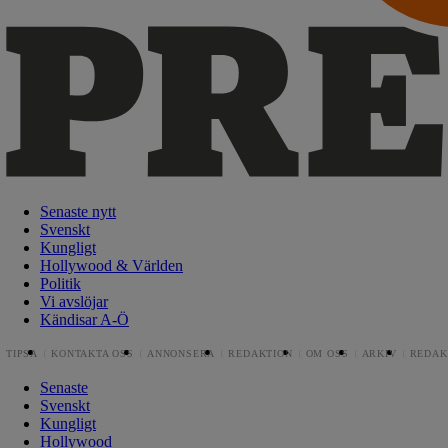
Senaste nytt
Svenskt
Kungligt
Hollywood & Världen
Politik
Vi avslöjar
Kändisar A-Ö
TIPSA
KONTAKTA OSS
ANNONSERA
REDAKTION
OM OSS
ARKIV
REDAK
Senaste
Svenskt
Kungligt
Hollywood