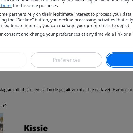
ram alltid går hem så tänkte jag att vi kollar lite i arkivet. Här neda
ram?