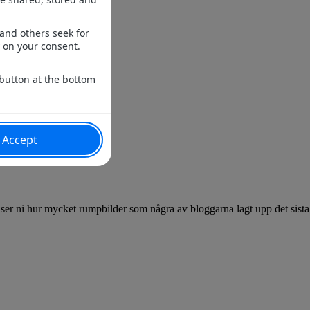
n ser ni hur mycket rumpbilder som några av bloggarna lagt upp det sista