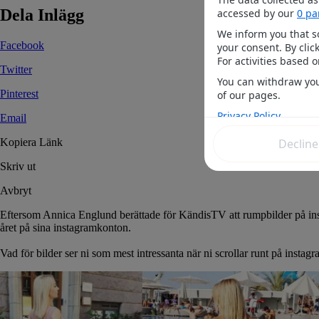
Dela Inlägg
Facebook
Twitter
Pinterest
Email
Kopiera Länk
Skriv ut
Avbryt
Eftersom Annica Englund berättade för KändisTV att rumpbilder på instag
året på sina instagramkonton.
Vad för bilder ser ni som mest intressanta när ni scrollar runt på instag