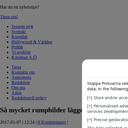
Har du ett nyhetstips?
Tipsa oss!
Senaste nytt
Svenskt
Kungligt
Hollywood & Världen
Politik
Vi avslöjar
Kändisar A-Ö
Tipsa
Kontakta oss
Annonsera
Redaktion
Om oss
Arkiv
Redaktionell policy
Så mycket rumpbilder lägger bloggarna up
2017-01-07 | 12:24 |
0 Kommentarer
|