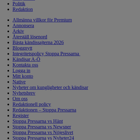
Politik
Redaktion
Allmänna villkor för Premium
Annonsera
Arkiv
Återställ lösenord
Bästa kändissajterna 2026
Bloggnytt
Integritetspolicy Stoppa Pressarna
Kändisar A-Ö
Kontakta oss
Logga in
Mitt konto
Native
Nyheter om kungligheter och kändisar
Nyhetsbrev
Om oss
Redaktionell policy
Redaktionen – Stoppa Pressarna
Register
Stoppa Pressarna vs Hänt
Stoppa Pressarna vs Newsner
Stoppa Pressarna vs Nöjeslivet
Stoppa Pressarna vs Nyheter24