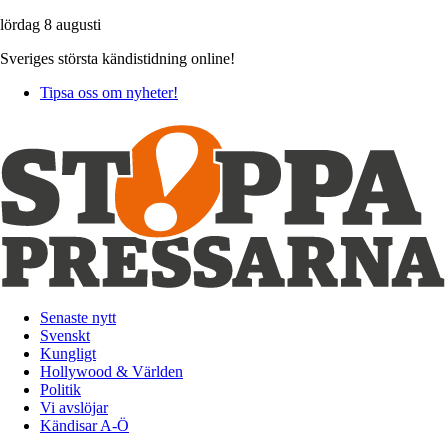
lördag 8 augusti
Sveriges största kändistidning online!
Tipsa oss om nyheter!
Senaste nytt
Svenskt
Kungligt
Hollywood & Världen
Politik
Vi avslöjar
Kändisar A-Ö