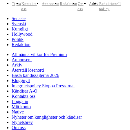
Tipsa
Kontakta
Annonsera
Redaktion
Om
Arkiv
Redaktionell
oss
oss
policy
Senaste
Svenskt
Kungligt
Hollywood
Politik
Redaktion
Allmänna villkor för Premium
Annonsera
Arkiv
Återställ lösenord
Bästa kändissajterna 2026
Bloggnytt
Integritetspolicy Stoppa Pressarna
Kändisar A-Ö
Kontakta oss
Logga in
Mitt konto
Native
Nyheter om kungligheter och kändisar
Nyhetsbrev
Om oss