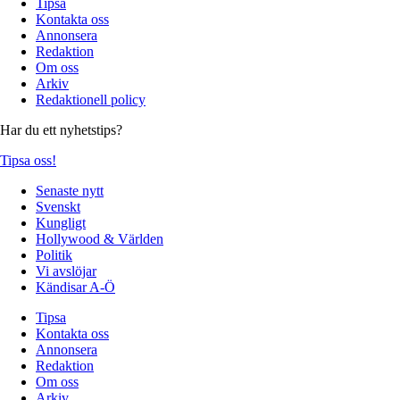
Tipsa
Kontakta oss
Annonsera
Redaktion
Om oss
Arkiv
Redaktionell policy
Har du ett nyhetstips?
Tipsa oss!
Senaste nytt
Svenskt
Kungligt
Hollywood & Världen
Politik
Vi avslöjar
Kändisar A-Ö
Tipsa
Kontakta oss
Annonsera
Redaktion
Om oss
Arkiv