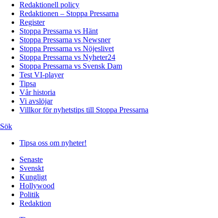
Redaktionell policy
Redaktionen – Stoppa Pressarna
Register
Stoppa Pressarna vs Hänt
Stoppa Pressarna vs Newsner
Stoppa Pressarna vs Nöjeslivet
Stoppa Pressarna vs Nyheter24
Stoppa Pressarna vs Svensk Dam
Test VI-player
Tipsa
Vår historia
Vi avslöjar
Villkor för nyhetstips till Stoppa Pressarna
Sök
Tipsa oss om nyheter!
Senaste
Svenskt
Kungligt
Hollywood
Politik
Redaktion