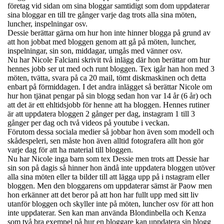
företag vid sidan om sina bloggar samtidigt som dom uppdaterar
sina bloggar en till tre gånger varje dag trots alla sina möten,
luncher, inspelningar osv.
Dessie berättar gärna om hur hon inte hinner blogga på grund av
att hon jobbat med bloggen genom att gå på möten, luncher,
inspelningar, sin son, middagar, umgås med vänner osv.
Nu har Nicole Falciani skrivit två inlägg där hon berättar om hur
hennes jobb ser ut med och runt bloggen. Tex igår han hon med 3
möten, tvätta, svara på ca 20 mail, tömt diskmaskinen och detta
enbart på förmiddagen. I det andra inlägget så berättar Nicole om
hur hon tjänat pengar på sin blogg sedan hon var 14 år (6 år) och
att det är ett ehltidsjobb för henne att ha bloggen. Hennes rutiner
är att uppdatera bloggen 2 gånger per dag, instagram 1 till 3
gånger per dag och två videos på youtube i veckan.
Förutom dessa sociala medier så jobbar hon även som modell och
skådespeleri, sen måste hon även alltid fotografera allt hon gör
varje dag för att ha material till bloggen.
Nu har Nicole inga barn som tex Dessie men trots att Dessie har
sin son på dagis så hinner hon ändå inte uppdatera bloggen utöver
alla sina möten eller ta bilder till att lägga upp på i nstagram eller
bloggen. Men den bloggarens om uppdaterar sämst är Paow men
hon erkänner att det beror på att hon har fullt upp med sitt liv
utanför bloggen och skyller inte på möten, luncher osv för att hon
inte uppdaterar. Sen kan man använda Blondinbella och Kenza
som två bra exempel på hur en bloggare kan uppdatera sin blogg