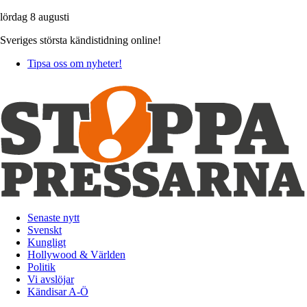
lördag 8 augusti
Sveriges största kändistidning online!
Tipsa oss om nyheter!
Senaste nytt
Svenskt
Kungligt
Hollywood & Världen
Politik
Vi avslöjar
Kändisar A-Ö