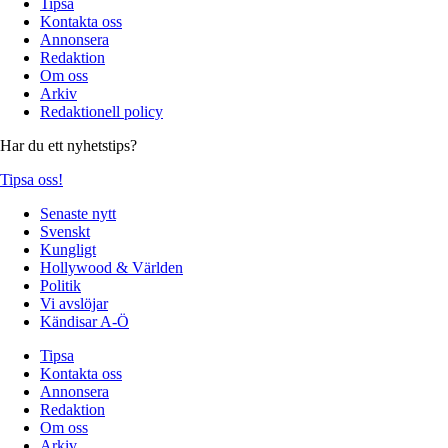
Tipsa
Kontakta oss
Annonsera
Redaktion
Om oss
Arkiv
Redaktionell policy
Har du ett nyhetstips?
Tipsa oss!
Senaste nytt
Svenskt
Kungligt
Hollywood & Världen
Politik
Vi avslöjar
Kändisar A-Ö
Tipsa
Kontakta oss
Annonsera
Redaktion
Om oss
Arkiv