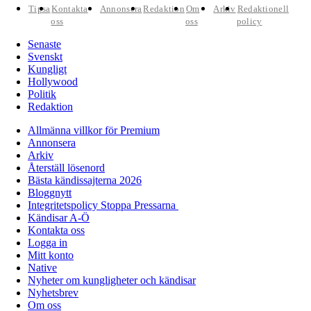
Tipsa
Kontakta
Annonsera
Redaktion
Om
Arkiv
Redaktionell
oss
oss
policy
Senaste
Svenskt
Kungligt
Hollywood
Politik
Redaktion
Allmänna villkor för Premium
Annonsera
Arkiv
Återställ lösenord
Bästa kändissajterna 2026
Bloggnytt
Integritetspolicy Stoppa Pressarna
Kändisar A-Ö
Kontakta oss
Logga in
Mitt konto
Native
Nyheter om kungligheter och kändisar
Nyhetsbrev
Om oss