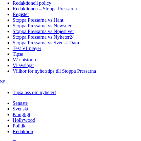
Redaktionell policy
Redaktionen – Stoppa Pressarna
Register
Stoppa Pressarna vs Hänt
Stoppa Pressarna vs Newsner
Stoppa Pressarna vs Nöjeslivet
Stoppa Pressarna vs Nyheter24
Stoppa Pressarna vs Svensk Dam
Test VI-player
Tipsa
Vår historia
Vi avslöjar
Villkor för nyhetstips till Stoppa Pressarna
Sök
Tipsa oss om nyheter!
Senaste
Svenskt
Kungligt
Hollywood
Politik
Redaktion