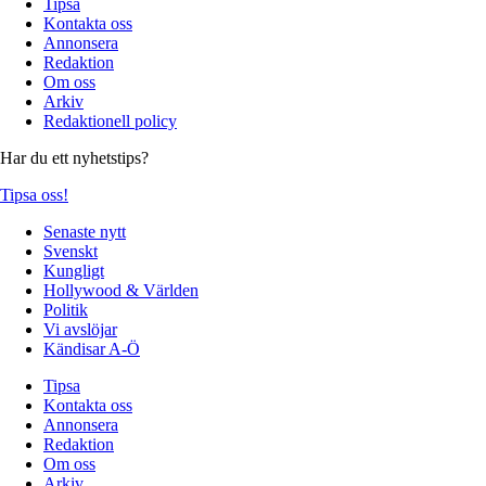
Tipsa
Kontakta oss
Annonsera
Redaktion
Om oss
Arkiv
Redaktionell policy
Har du ett nyhetstips?
Tipsa oss!
Senaste nytt
Svenskt
Kungligt
Hollywood & Världen
Politik
Vi avslöjar
Kändisar A-Ö
Tipsa
Kontakta oss
Annonsera
Redaktion
Om oss
Arkiv