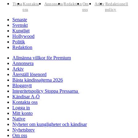
Tipsa
Kontakta
Annonsera
Redaktion
Om
Arkiv
Redaktionell
oss
oss
policy
Senaste
Svenskt
Kungligt
Hollywood
Politik
Redaktion
Allmänna villkor för Premium
Annonsera
Arkiv
Återställ lösenord
Bästa kändissajterna 2026
Bloggnytt
Integritetspolicy Stoppa Pressarna
Kändisar A-Ö
Kontakta oss
Logga in
Mitt konto
Native
Nyheter om kungligheter och kändisar
Nyhetsbrev
Om oss