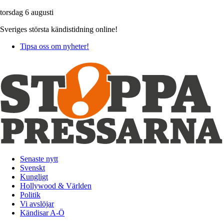
torsdag 6 augusti
Sveriges största kändistidning online!
Tipsa oss om nyheter!
Senaste nytt
Svenskt
Kungligt
Hollywood & Världen
Politik
Vi avslöjar
Kändisar A-Ö