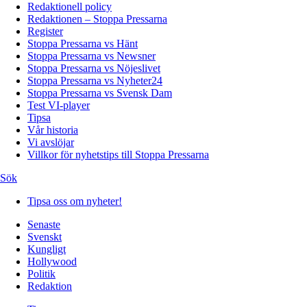
Redaktionell policy
Redaktionen – Stoppa Pressarna
Register
Stoppa Pressarna vs Hänt
Stoppa Pressarna vs Newsner
Stoppa Pressarna vs Nöjeslivet
Stoppa Pressarna vs Nyheter24
Stoppa Pressarna vs Svensk Dam
Test VI-player
Tipsa
Vår historia
Vi avslöjar
Villkor för nyhetstips till Stoppa Pressarna
Sök
Tipsa oss om nyheter!
Senaste
Svenskt
Kungligt
Hollywood
Politik
Redaktion