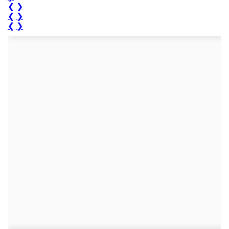
❮
❯
❮
❯
❮
❯