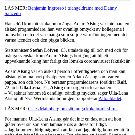
LÄS MER:
Benjamin Ingrosso i triangeldrama med Danny
Saucedo
Hans död kom att skaka om många. Adam Alsing var inte bara en
älskad programledare, han var ovanligt omtyckt av kollegerna i
branschen och det var många som sörjde värmlänningen med det
varma leendet och den pigga blicken.
Statsminister
Stefan
Löfven
, 63, uttalade sig till och med och för
många svenskar kom Adam Alsings bortgång att bli ett
uppvaknande kring hur farligt det lömska coronaviruset faktiskt är.
Adam Alsing var en älskad person i offentligheten och man kan
nästan glömma bort privatpersonen Adam Alsing som var en
pappa, son och bror. Nu berättar programledarens föräldrar
Rolf
,
72, och
Ulla-Lena
, 72,
Alsing
om sorgen och saknaden.
– Vi saknar honom så oändligt, oändligt mycket, säger Ulla-Lena
Alsing till Nya Wermlands-tidningen, rapporterar
Aftonbladet
.
LÄS MER:
Claes Malmberg om sitt tunga kokain-missbruk
För mamma Ulla-Lena Alsing går det inte en dag utan att hon
gråter över sin son som lämnade oss alldeles för tidigt.
– Jag kommer aldrig någonsin att fatta att jag aldrig kommer att få