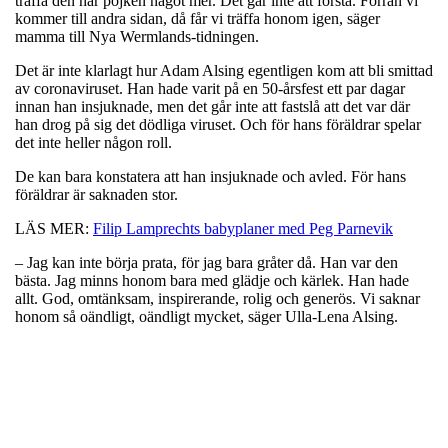
träffa den här pôjken något mer. Det går inte att förstå. Förrän vi
kommer till andra sidan, då får vi träffa honom igen, säger
mamma till Nya Wermlands-tidningen.
Det är inte klarlagt hur Adam Alsing egentligen kom att bli smittad
av coronaviruset. Han hade varit på en 50-årsfest ett par dagar
innan han insjuknade, men det går inte att fastslå att det var där
han drog på sig det dödliga viruset. Och för hans föräldrar spelar
det inte heller någon roll.
De kan bara konstatera att han insjuknade och avled. För hans
föräldrar är saknaden stor.
LÄS MER:
Filip Lamprechts babyplaner med Peg Parnevik
– Jag kan inte börja prata, för jag bara gråter då. Han var den
bästa. Jag minns honom bara med glädje och kärlek. Han hade
allt. God, omtänksam, inspirerande, rolig och generös. Vi saknar
honom så oändligt, oändligt mycket, säger Ulla-Lena Alsing.