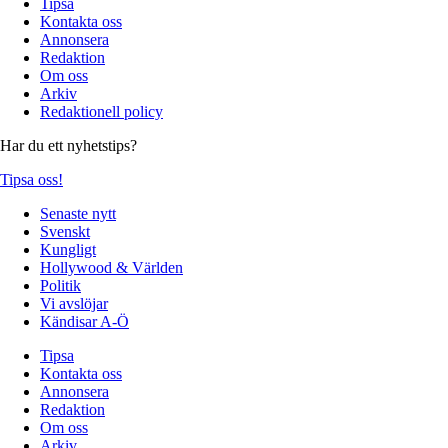
Tipsa
Kontakta oss
Annonsera
Redaktion
Om oss
Arkiv
Redaktionell policy
Har du ett nyhetstips?
Tipsa oss!
Senaste nytt
Svenskt
Kungligt
Hollywood & Världen
Politik
Vi avslöjar
Kändisar A-Ö
Tipsa
Kontakta oss
Annonsera
Redaktion
Om oss
Arkiv