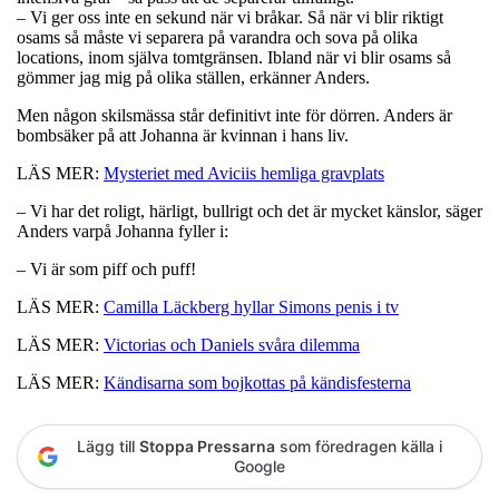
– Vi ger oss inte en sekund när vi bråkar. Så när vi blir riktigt
osams så måste vi separera på varandra och sova på olika
locations, inom själva tomtgränsen. Ibland när vi blir osams så
gömmer jag mig på olika ställen, erkänner Anders.
Men någon skilsmässa står definitivt inte för dörren. Anders är
bombsäker på att Johanna är kvinnan i hans liv.
LÄS MER:
Mysteriet med Aviciis hemliga gravplats
– Vi har det roligt, härligt, bullrigt och det är mycket känslor, säger
Anders varpå Johanna fyller i:
– Vi är som piff och puff!
LÄS MER:
Camilla Läckberg hyllar Simons penis i tv
LÄS MER:
Victorias och Daniels svåra dilemma
LÄS MER:
Kändisarna som bojkottas på kändisfesterna
Lägg till
Stoppa Pressarna
som föredragen källa i
Google