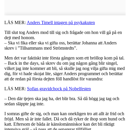
LÄS MER:
Anders Timell intagen på psykakuten
Till slut tog Anders mod till sig och frågade om hon vill gå på en
dejt med honom.
– Ska vi fika eller ska vi gifta oss, berättar Johanna att Anders
skrev i ”Tillsammans med Strömstedts”.
Men det var faktiskt inte första gången som ett bröllop kom på tal.
– Back in the days, så skrev du om jag någon gång blir singel,
vilket jag inte kommer att bli, så skulle jag nog vilja gifta mig med
dig, för vi hade skojat lite, säger Anders programmet och berättar
att de redan på första dejten föll handlöst för varandra:
LÄS MER:
Sofias gravidchock på Nobelfesten
– Den där tjejen ska jag ha, det blir bra. Så då högg jag tag och
sedan släppte jag inte.
I somras gifte de sig, och man kan onekligen tro att allt är frid och
fröjd. Men så är inte fallet. Då och då ryker de ihop som hund och
katt. Eftersom de båda är känslomänniskor kan det bli riktigt
intensiva gräl – så pass att de separerar tillfälligt.