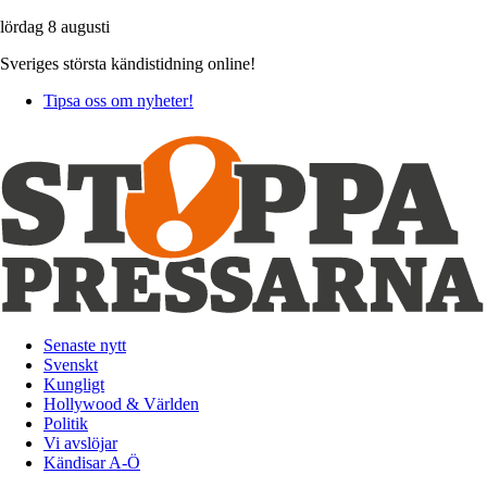
lördag 8 augusti
Sveriges största kändistidning online!
Tipsa oss om nyheter!
Senaste nytt
Svenskt
Kungligt
Hollywood & Världen
Politik
Vi avslöjar
Kändisar A-Ö