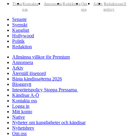
Tipsa
Kontakta
Annonsera
Redaktion
Om
Arkiv
Redaktionell
oss
oss
policy
Senaste
Svenskt
Kungligt
Hollywood
Politik
Redaktion
Allmänna villkor för Premium
Annonsera
Arkiv
Återställ lösenord
Bästa kändissajterna 2026
Bloggnytt
Integritetspolicy Stoppa Pressarna
Kändisar A-Ö
Kontakta oss
Logga in
Mitt konto
Native
Nyheter om kungligheter och kändisar
Nyhetsbrev
Om oss