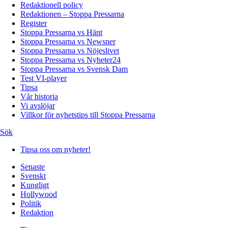
Redaktionell policy
Redaktionen – Stoppa Pressarna
Register
Stoppa Pressarna vs Hänt
Stoppa Pressarna vs Newsner
Stoppa Pressarna vs Nöjeslivet
Stoppa Pressarna vs Nyheter24
Stoppa Pressarna vs Svensk Dam
Test VI-player
Tipsa
Vår historia
Vi avslöjar
Villkor för nyhetstips till Stoppa Pressarna
Sök
Tipsa oss om nyheter!
Senaste
Svenskt
Kungligt
Hollywood
Politik
Redaktion