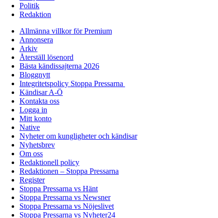
Politik
Redaktion
Allmänna villkor för Premium
Annonsera
Arkiv
Återställ lösenord
Bästa kändissajterna 2026
Bloggnytt
Integritetspolicy Stoppa Pressarna
Kändisar A-Ö
Kontakta oss
Logga in
Mitt konto
Native
Nyheter om kungligheter och kändisar
Nyhetsbrev
Om oss
Redaktionell policy
Redaktionen – Stoppa Pressarna
Register
Stoppa Pressarna vs Hänt
Stoppa Pressarna vs Newsner
Stoppa Pressarna vs Nöjeslivet
Stoppa Pressarna vs Nyheter24