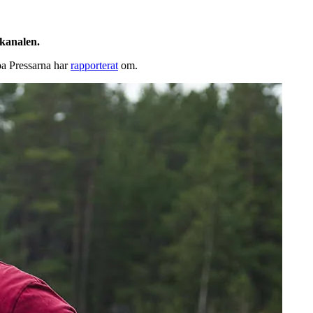
kanalen.
pa Pressarna har
rapporterat
om.