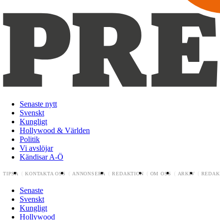
Senaste nytt
Svenskt
Kungligt
Hollywood & Världen
Politik
Vi avslöjar
Kändisar A-Ö
TIPSA
KONTAKTA OSS
ANNONSERA
REDAKTION
OM OSS
ARKIV
REDAK
Senaste
Svenskt
Kungligt
Hollywood