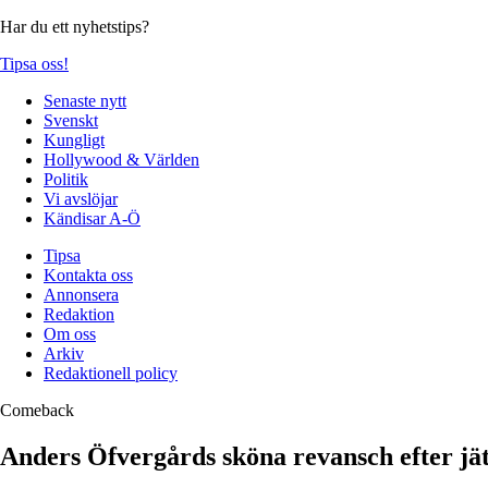
Har du ett nyhetstips?
Tipsa oss!
Senaste nytt
Svenskt
Kungligt
Hollywood & Världen
Politik
Vi avslöjar
Kändisar A-Ö
Tipsa
Kontakta oss
Annonsera
Redaktion
Om oss
Arkiv
Redaktionell policy
Comeback
Anders Öfvergårds sköna revansch efter jä