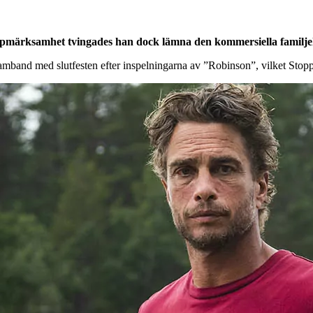
pmärksamhet tvingades han dock lämna den kommersiella familje
mband med slutfesten efter inspelningarna av ”Robinson”, vilket Stop