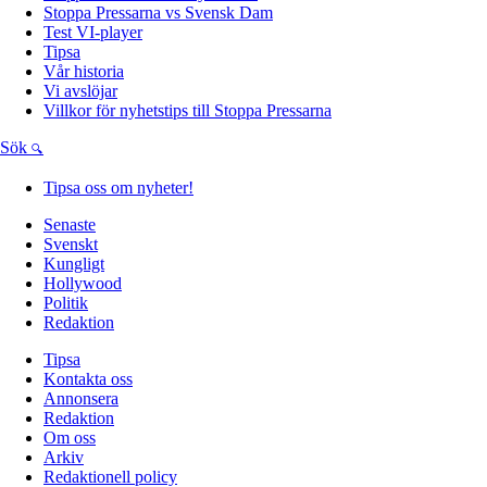
Stoppa Pressarna vs Svensk Dam
Test VI-player
Tipsa
Vår historia
Vi avslöjar
Villkor för nyhetstips till Stoppa Pressarna
Sök
Tipsa oss om nyheter!
Senaste
Svenskt
Kungligt
Hollywood
Politik
Redaktion
Tipsa
Kontakta oss
Annonsera
Redaktion
Om oss
Arkiv
Redaktionell policy