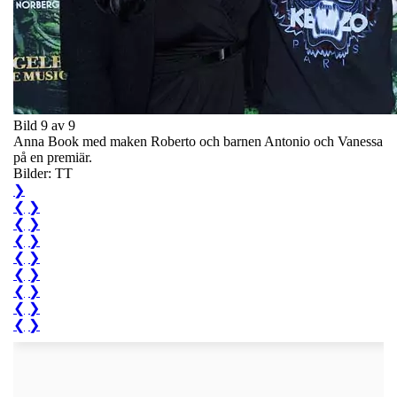
Bild 9 av 9
Anna Book med maken Roberto och barnen Antonio och Vanessa
på en premiär.
Bilder: TT
❯
❮
❯
❮
❯
❮
❯
❮
❯
❮
❯
❮
❯
❮
❯
❮
❯