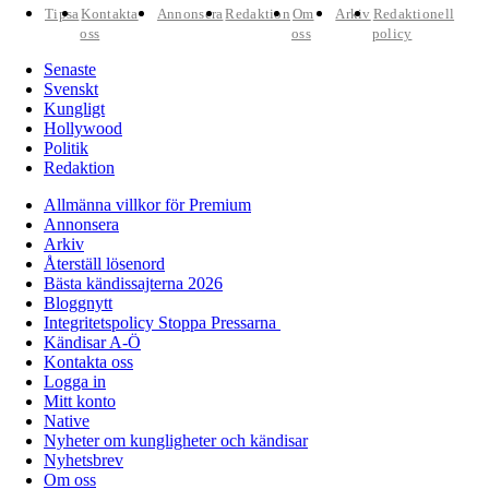
Tipsa
Kontakta
Annonsera
Redaktion
Om
Arkiv
Redaktionell
oss
oss
policy
Senaste
Svenskt
Kungligt
Hollywood
Politik
Redaktion
Allmänna villkor för Premium
Annonsera
Arkiv
Återställ lösenord
Bästa kändissajterna 2026
Bloggnytt
Integritetspolicy Stoppa Pressarna
Kändisar A-Ö
Kontakta oss
Logga in
Mitt konto
Native
Nyheter om kungligheter och kändisar
Nyhetsbrev
Om oss