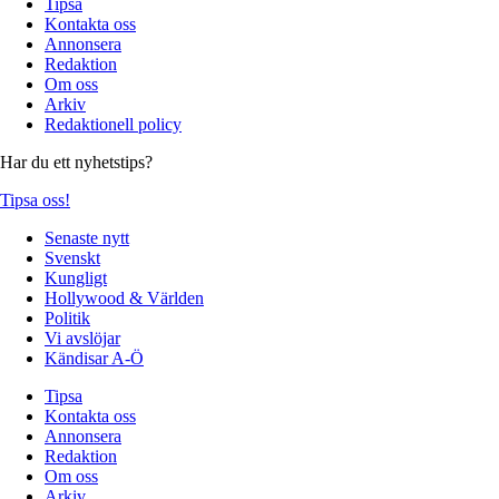
Tipsa
Kontakta oss
Annonsera
Redaktion
Om oss
Arkiv
Redaktionell policy
Har du ett nyhetstips?
Tipsa oss!
Senaste nytt
Svenskt
Kungligt
Hollywood & Världen
Politik
Vi avslöjar
Kändisar A-Ö
Tipsa
Kontakta oss
Annonsera
Redaktion
Om oss
Arkiv