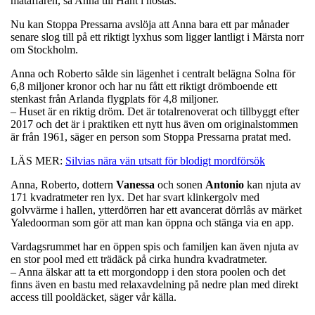
mataffären, sa Anna till Hänt i höstas.
Nu kan Stoppa Pressarna avslöja att Anna bara ett par månader
senare slog till på ett riktigt lyxhus som ligger lantligt i Märsta norr
om Stockholm.
Anna och Roberto sålde sin lägenhet i centralt belägna Solna för
6,8 miljoner kronor och har nu fått ett riktigt drömboende ett
stenkast från Arlanda flygplats för 4,8 miljoner.
– Huset är en riktig dröm. Det är totalrenoverat och tillbyggt efter
2017 och det är i praktiken ett nytt hus även om originalstommen
är från 1961, säger en person som Stoppa Pressarna pratat med.
LÄS MER:
Silvias nära vän utsatt för blodigt mordförsök
Anna, Roberto, dottern
Vanessa
och sonen
Antonio
kan njuta av
171 kvadratmeter ren lyx. Det har svart klinkergolv med
golvvärme i hallen, ytterdörren har ett avancerat dörrlås av märket
Yaledoorman som gör att man kan öppna och stänga via en app.
Vardagsrummet har en öppen spis och familjen kan även njuta av
en stor pool med ett trädäck på cirka hundra kvadratmeter.
– Anna älskar att ta ett morgondopp i den stora poolen och det
finns även en bastu med relaxavdelning på nedre plan med direkt
access till pooldäcket, säger vår källa.