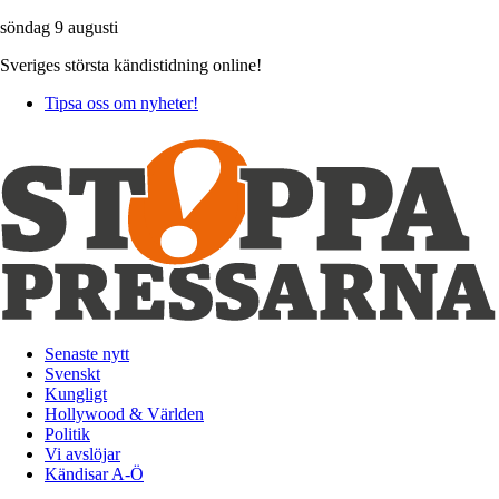
söndag 9 augusti
Sveriges största kändistidning online!
Tipsa oss om nyheter!
Senaste nytt
Svenskt
Kungligt
Hollywood & Världen
Politik
Vi avslöjar
Kändisar A-Ö