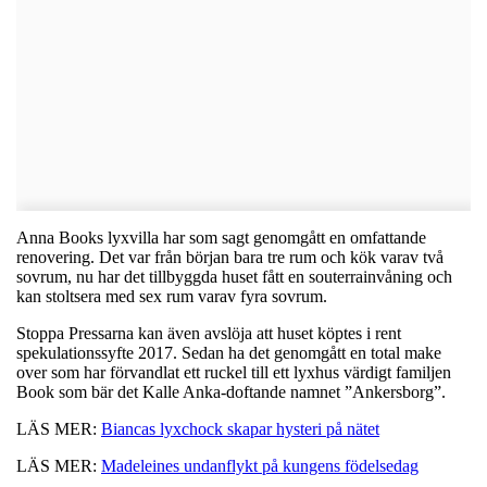
Anna Books lyxvilla har som sagt genomgått en omfattande
renovering. Det var från början bara tre rum och kök varav två
sovrum, nu har det tillbyggda huset fått en souterrainvåning och
kan stoltsera med sex rum varav fyra sovrum.
Stoppa Pressarna kan även avslöja att huset köptes i rent
spekulationssyfte 2017. Sedan ha det genomgått en total make
over som har förvandlat ett ruckel till ett lyxhus värdigt familjen
Book som bär det Kalle Anka-doftande namnet ”Ankersborg”.
LÄS MER:
Biancas lyxchock skapar hysteri på nätet
LÄS MER:
Madeleines undanflykt på kungens födelsedag