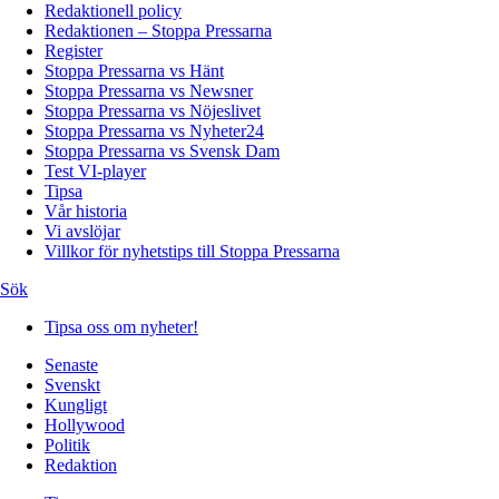
Redaktionell policy
Redaktionen – Stoppa Pressarna
Register
Stoppa Pressarna vs Hänt
Stoppa Pressarna vs Newsner
Stoppa Pressarna vs Nöjeslivet
Stoppa Pressarna vs Nyheter24
Stoppa Pressarna vs Svensk Dam
Test VI-player
Tipsa
Vår historia
Vi avslöjar
Villkor för nyhetstips till Stoppa Pressarna
Sök
Tipsa oss om nyheter!
Senaste
Svenskt
Kungligt
Hollywood
Politik
Redaktion