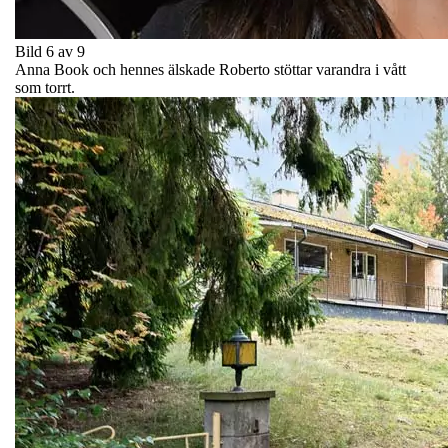
Bild 6 av 9
Anna Book och hennes älskade Roberto stöttar varandra i vått
som torrt.