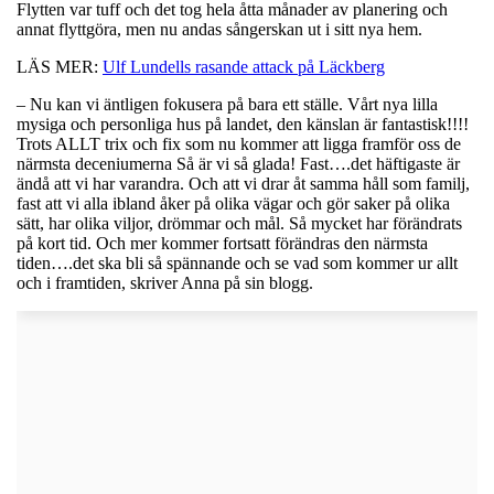
Flytten var tuff och det tog hela åtta månader av planering och
annat flyttgöra, men nu andas sångerskan ut i sitt nya hem.
LÄS MER:
Ulf Lundells rasande attack på Läckberg
– Nu kan vi äntligen fokusera på bara ett ställe. Vårt nya lilla
mysiga och personliga hus på landet, den känslan är fantastisk!!!!
Trots ALLT trix och fix som nu kommer att ligga framför oss de
närmsta deceniumerna Så är vi så glada! Fast….det häftigaste är
ändå att vi har varandra. Och att vi drar åt samma håll som familj,
fast att vi alla ibland åker på olika vägar och gör saker på olika
sätt, har olika viljor, drömmar och mål. Så mycket har förändrats
på kort tid. Och mer kommer fortsatt förändras den närmsta
tiden….det ska bli så spännande och se vad som kommer ur allt
och i framtiden, skriver Anna på sin blogg.