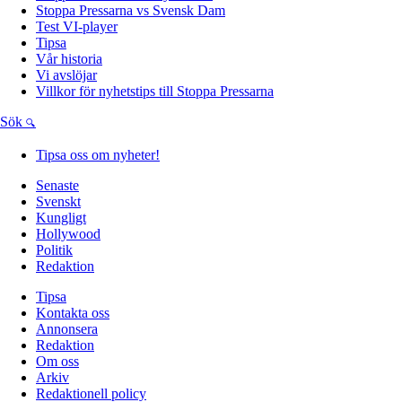
Stoppa Pressarna vs Svensk Dam
Test VI-player
Tipsa
Vår historia
Vi avslöjar
Villkor för nyhetstips till Stoppa Pressarna
Sök
Tipsa oss om nyheter!
Senaste
Svenskt
Kungligt
Hollywood
Politik
Redaktion
Tipsa
Kontakta oss
Annonsera
Redaktion
Om oss
Arkiv
Redaktionell policy