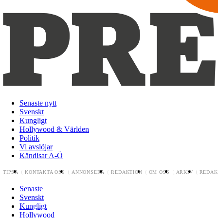
Senaste nytt
Svenskt
Kungligt
Hollywood & Världen
Politik
Vi avslöjar
Kändisar A-Ö
TIPSA
KONTAKTA OSS
ANNONSERA
REDAKTION
OM OSS
ARKIV
REDAK
Senaste
Svenskt
Kungligt
Hollywood