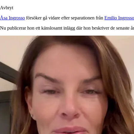
Avbryt
Åsa Ingrosso
försöker gå vidare efter separationen från
Emilio Ingross
Nu publicerar hon ett känslosamt inlägg där hon beskriver de senaste åre