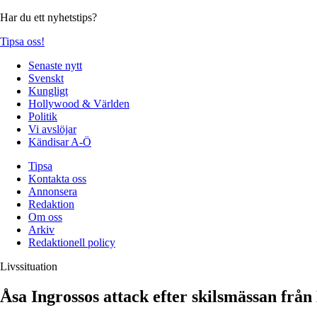
Har du ett nyhetstips?
Tipsa oss!
Senaste nytt
Svenskt
Kungligt
Hollywood & Världen
Politik
Vi avslöjar
Kändisar A-Ö
Tipsa
Kontakta oss
Annonsera
Redaktion
Om oss
Arkiv
Redaktionell policy
Livssituation
Åsa Ingrossos attack efter skilsmässan från