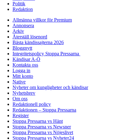
Politik
Redaktion
Allmänna villkor för Premium
Annonsera
Arkiv
Återställ lösenord
Bästa kändissajterna 2026
Bloggnytt
Integritetspolicy Stoppa Pressarna
Kändisar A-Ö
Kontakta oss
Logga in
Mitt konto
Native
Nyheter om kungligheter och kändisar
Nyhetsbrev
Om oss
Redaktionell policy
Redaktionen – Stoppa Pressarna
Register
Stoppa Pressarna vs Hänt
Stoppa Pressarna vs Newsner
Stoppa Pressarna vs Nöjeslivet
Stoppa Pressarna vs Nyheter24