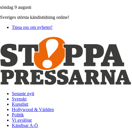
söndag 9 augusti
Sveriges största kändistidning online!
Tipsa oss om nyheter!
Senaste nytt
Svenskt
Kungligt
Hollywood & Världen
Politik
Vi avslöjar
Kändisar A-Ö