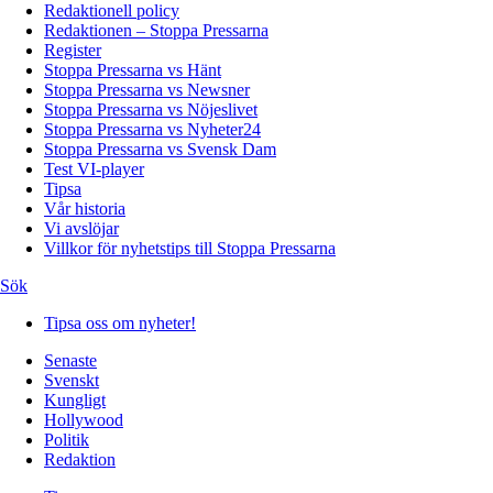
Redaktionell policy
Redaktionen – Stoppa Pressarna
Register
Stoppa Pressarna vs Hänt
Stoppa Pressarna vs Newsner
Stoppa Pressarna vs Nöjeslivet
Stoppa Pressarna vs Nyheter24
Stoppa Pressarna vs Svensk Dam
Test VI-player
Tipsa
Vår historia
Vi avslöjar
Villkor för nyhetstips till Stoppa Pressarna
Sök
Tipsa oss om nyheter!
Senaste
Svenskt
Kungligt
Hollywood
Politik
Redaktion