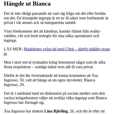
Hängde ut Bianca
Det är inte riktigt passande att vare sig fråga om det eller berätta
om det. Ett kirurgiskt ingrepp är en av få saker som fortfarande är
privat i vår annars ack så transparenta samtid.
Visst förekommer det att kändisar, kanske främst från reality-
världen, vitt och brett redogör för sina olika operationer och
ingrepp.
LÄS MER:
Madeleines svåra tid med Chris – därför ställdes resan
in
Men i stort sett är tystnaden kring fenomenet något som de allra
flesta respekterar – somligt måste trots allt få vara privat.
Därför är det lite överraskande att kunna konstatera att Åsa
Ingrosso, 50, valt att hänga ut sin egen styvdotter, Bianca
Ingrosso, 29.
Det är i samband med en diskussion på sociala medier som den
vackra krögarhustrun väljer att avslöja vilka ingrepp som Bianca
Ingrosso har företagit sig.
Åsa Ingrosso har dottern
Lina
Björling
, 26, och det är efter att