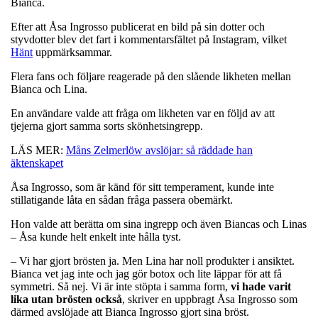
Bianca.
Efter att Åsa Ingrosso publicerat en bild på sin dotter och
styvdotter blev det fart i kommentarsfältet på Instagram, vilket
Hänt
uppmärksammar.
Flera fans och följare reagerade på den slående likheten mellan
Bianca och Lina.
En användare valde att fråga om likheten var en följd av att
tjejerna gjort samma sorts skönhetsingrepp.
LÄS MER:
Måns Zelmerlöw avslöjar: så räddade han
äktenskapet
Åsa Ingrosso, som är känd för sitt temperament, kunde inte
stillatigande låta en sådan fråga passera obemärkt.
Hon valde att berätta om sina ingrepp och även Biancas och Linas
– Åsa kunde helt enkelt inte hålla tyst.
– Vi har gjort brösten ja. Men Lina har noll produkter i ansiktet.
Bianca vet jag inte och jag gör botox och lite läppar för att få
symmetri. Så nej. Vi är inte stöpta i samma form,
vi hade varit
lika utan brösten också
, skriver en uppbragt Åsa Ingrosso som
därmed avslöjade att Bianca Ingrosso gjort sina bröst.