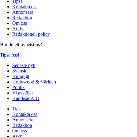
Tipsa
Kontakta oss
Annonsera
Redaktion
Om oss
Arkiv
Redaktionell policy
Har du ett nyhetstips?
Tipsa oss!
Senaste nytt
Svenskt
Kungligt
Hollywood & Världen
Politik
Vi avslöjar
Kändisar A-Ö
Tipsa
Kontakta oss
Annonsera
Redaktion
Om oss
Arkiv