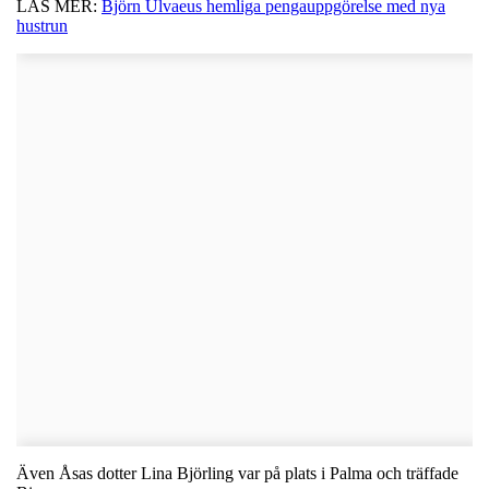
LÄS MER:
Björn Ulvaeus hemliga pengauppgörelse med nya
hustrun
Även Åsas dotter Lina Björling var på plats i Palma och träffade