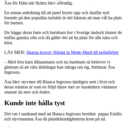
Åsa för Hänt när flytten blev offentlig.
En annan anledning till att paret bryter upp och skaffar nytt
boende på den populära turistön är det faktum att man vill ha plats
för barnen.
De bägge deras barn och barnbarn bor i Sverige ändock hinner de
träffas ganska ofta och då gäller det att ha plats för alla nära och
kära.
LÄS MER:
Skarpa kravet: Hämta in Mette-Marit till polisförhör
– Med fem barn tillsammans och nu barnbarn så behöver vi
gästrum så att våra älsklingar kan stänga om sig, förklarar Åsa
Ingrosso.
Åsa blev styvmor till Bianca Ingrosso tämligen sent i livet och
deras relation är som en följd därav mer av karaktären väninnor
snarare än mor och dotter.
Kunde inte hålla tyst
Det var i samband med att Bianca Ingrosso besökte pappa Emilio
och styvmamma Åsa då plastikhemligheterna kom på tal.