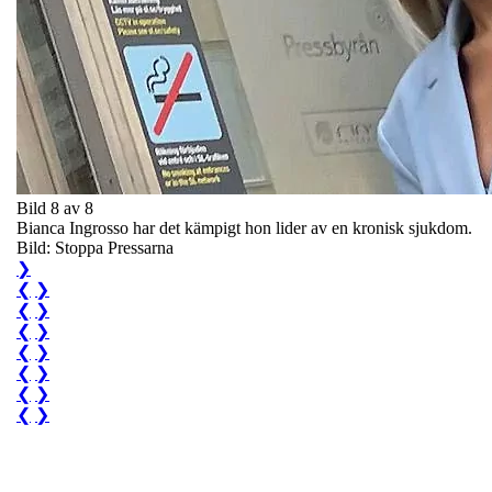
Bild 8 av 8
Bianca Ingrosso har det kämpigt hon lider av en kronisk sjukdom.
Bild: Stoppa Pressarna
❯
❮
❯
❮
❯
❮
❯
❮
❯
❮
❯
❮
❯
❮
❯