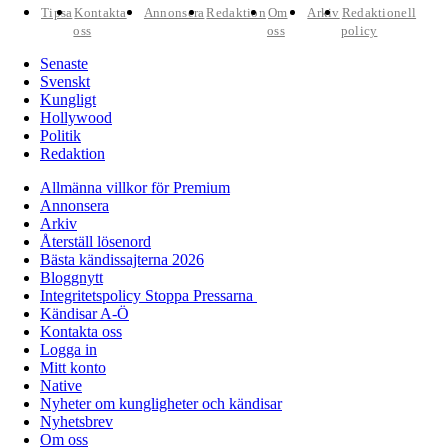
Tipsa
Kontakta
Annonsera
Redaktion
Om
Arkiv
Redaktionell
oss
oss
policy
Senaste
Svenskt
Kungligt
Hollywood
Politik
Redaktion
Allmänna villkor för Premium
Annonsera
Arkiv
Återställ lösenord
Bästa kändissajterna 2026
Bloggnytt
Integritetspolicy Stoppa Pressarna
Kändisar A-Ö
Kontakta oss
Logga in
Mitt konto
Native
Nyheter om kungligheter och kändisar
Nyhetsbrev
Om oss