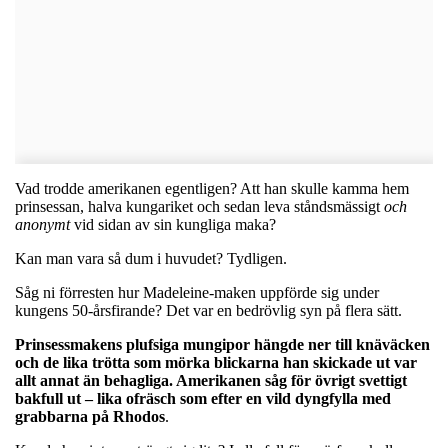
Vad trodde amerikanen egentligen? Att han skulle kamma hem
prinsessan, halva kungariket och sedan leva ståndsmässigt
och
anonymt
vid sidan av sin kungliga maka?
Kan man vara så dum i huvudet? Tydligen.
Såg ni förresten hur Madeleine-maken uppförde sig under
kungens 50-årsfirande? Det var en bedrövlig syn på flera sätt.
Prinsessmakens plufsiga mungipor hängde ner till knäväcken
och de lika trötta som mörka blickarna han skickade ut var
allt annat än behagliga. Amerikanen såg för övrigt svettigt
bakfull ut – lika ofräsch som efter en vild dyngfylla med
grabbarna på Rhodos
.