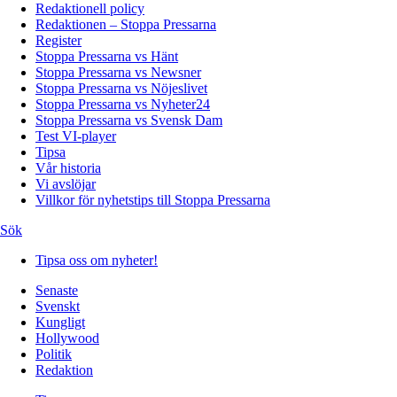
Redaktionell policy
Redaktionen – Stoppa Pressarna
Register
Stoppa Pressarna vs Hänt
Stoppa Pressarna vs Newsner
Stoppa Pressarna vs Nöjeslivet
Stoppa Pressarna vs Nyheter24
Stoppa Pressarna vs Svensk Dam
Test VI-player
Tipsa
Vår historia
Vi avslöjar
Villkor för nyhetstips till Stoppa Pressarna
Sök
Tipsa oss om nyheter!
Senaste
Svenskt
Kungligt
Hollywood
Politik
Redaktion