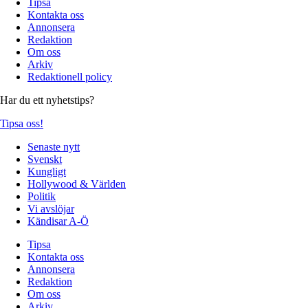
Tipsa
Kontakta oss
Annonsera
Redaktion
Om oss
Arkiv
Redaktionell policy
Har du ett nyhetstips?
Tipsa oss!
Senaste nytt
Svenskt
Kungligt
Hollywood & Världen
Politik
Vi avslöjar
Kändisar A-Ö
Tipsa
Kontakta oss
Annonsera
Redaktion
Om oss
Arkiv