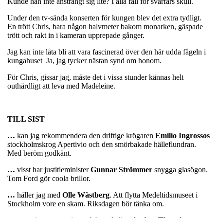
Kunde han inte ansträngt sig lite? I alla fall för svärfars skull.
Under den tv-sända konserten för kungen blev det extra tydligt.
En trött Chris, bara någon halvmeter bakom monarken, gäspade
trött och rakt in i kameran upprepade gånger.
Jag kan inte låta bli att vara fascinerad över den här udda fågeln i
kungahuset Ja, jag tycker nästan synd om honom.
För Chris, gissar jag, måste det i vissa stunder kännas helt
outhärdligt att leva med Madeleine.
TILL SIST
…
kan jag rekommendera den driftige krögaren
Emilio Ingrossos
stockholmskrog Apertivio och den smörbakade hälleflundran.
Med beröm godkänt.
…
visst har justitieminister
Gunnar Strömmer
snygga glasögon.
Tom Ford gör coola brillor.
…
håller jag med
Olle Wästberg
. Att flytta Medeltidsmuseet i
Stockholm vore en skam. Riksdagen bör tänka om.