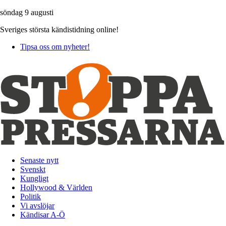
söndag 9 augusti
Sveriges största kändistidning online!
Tipsa oss om nyheter!
Senaste nytt
Svenskt
Kungligt
Hollywood & Världen
Politik
Vi avslöjar
Kändisar A-Ö