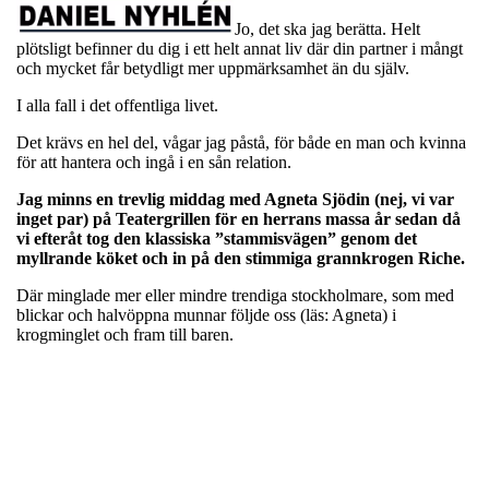
Jo, det ska jag berätta. Helt
plötsligt befinner du dig i ett helt annat liv där din partner i mångt
och mycket får betydligt mer uppmärksamhet än du själv.
I alla fall i det offentliga livet.
Det krävs en hel del, vågar jag påstå, för både en man och kvinna
för att hantera och ingå i en sån relation.
Jag minns en trevlig middag med Agneta Sjödin (nej, vi var
inget par) på Teatergrillen för en herrans massa år sedan då
vi efteråt tog den klassiska ”stammisvägen” genom det
myllrande köket och in på den stimmiga grannkrogen Riche.
Där minglade mer eller mindre trendiga stockholmare, som med
blickar och halvöppna munnar följde oss (läs: Agneta) i
krogminglet och fram till baren.