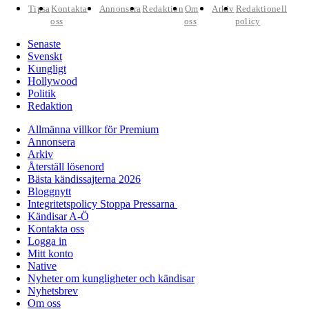
Tipsa
Kontakta
Annonsera
Redaktion
Om
Arkiv
Redaktionell
oss
oss
policy
Senaste
Svenskt
Kungligt
Hollywood
Politik
Redaktion
Allmänna villkor för Premium
Annonsera
Arkiv
Återställ lösenord
Bästa kändissajterna 2026
Bloggnytt
Integritetspolicy Stoppa Pressarna
Kändisar A-Ö
Kontakta oss
Logga in
Mitt konto
Native
Nyheter om kungligheter och kändisar
Nyhetsbrev
Om oss