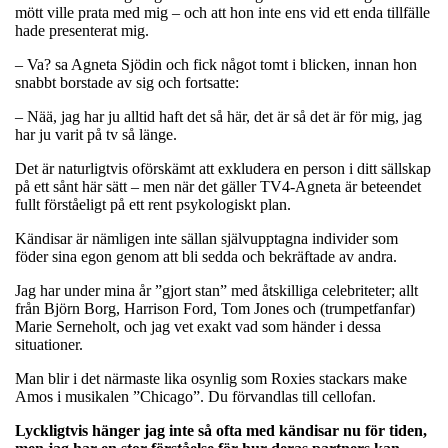
mött ville prata med mig – och att hon inte ens vid ett enda tillfälle
hade presenterat mig.
– Va? sa Agneta Sjödin och fick något tomt i blicken, innan hon
snabbt borstade av sig och fortsatte:
– Nää, jag har ju alltid haft det så här, det är så det är för mig, jag
har ju varit på tv så länge.
Det är naturligtvis oförskämt att exkludera en person i ditt sällskap
på ett sånt här sätt – men när det gäller TV4-Agneta är beteendet
fullt förståeligt på ett rent psykologiskt plan.
Kändisar är nämligen inte sällan självupptagna individer som
föder sina egon genom att bli sedda och bekräftade av andra.
Jag har under mina år ”gjort stan” med åtskilliga celebriteter; allt
från Björn Borg, Harrison Ford, Tom Jones och (trumpetfanfar)
Marie Serneholt, och jag vet exakt vad som händer i dessa
situationer.
Man blir i det närmaste lika osynlig som Roxies stackars make
Amos i musikalen ”Chicago”. Du förvandlas till cellofan.
Lyckligtvis hänger jag inte så ofta med kändisar nu för tiden,