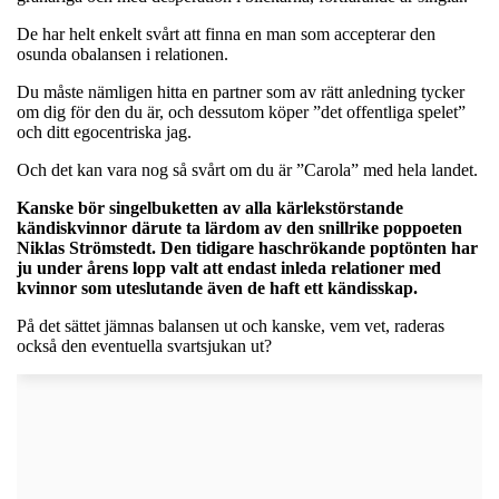
De har helt enkelt svårt att finna en man som accepterar den
osunda obalansen i relationen.
Du måste nämligen hitta en partner som av rätt anledning tycker
om dig för den du är, och dessutom köper ”det offentliga spelet”
och ditt egocentriska jag.
Och det kan vara nog så svårt om du är ”Carola” med hela landet.
Kanske bör singelbuketten av alla kärlekstörstande
kändiskvinnor därute ta lärdom av den snillrike poppoeten
Niklas Strömstedt. Den tidigare haschrökande poptönten har
ju under årens lopp valt att endast inleda relationer med
kvinnor som uteslutande även de haft ett kändisskap.
På det sättet jämnas balansen ut och kanske, vem vet, raderas
också den eventuella svartsjukan ut?