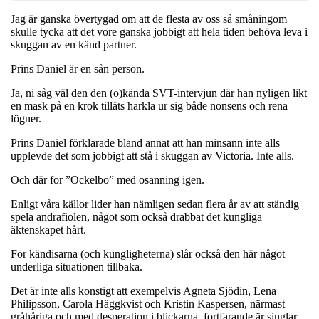
Jag är ganska övertygad om att de flesta av oss så småningom
skulle tycka att det vore ganska jobbigt att hela tiden behöva leva i
skuggan av en känd partner.
Prins Daniel är en sån person.
Ja, ni såg väl den den (ö)kända SVT-intervjun där han nyligen likt
en mask på en krok tilläts harkla ur sig både nonsens och rena
lögner.
Prins Daniel förklarade bland annat att han minsann inte alls
upplevde det som jobbigt att stå i skuggan av Victoria. Inte alls.
Och där for ”Ockelbo” med osanning igen.
Enligt våra källor lider han nämligen sedan flera år av att ständig
spela andrafiolen, något som också drabbat det kungliga
äktenskapet hårt.
För kändisarna (och kungligheterna) slår också den här något
underliga situationen tillbaka.
Det är inte alls konstigt att exempelvis Agneta Sjödin, Lena
Philipsson, Carola Häggkvist och Kristin Kaspersen, närmast
gråhåriga och med desperation i blickarna, fortfarande är singlar.