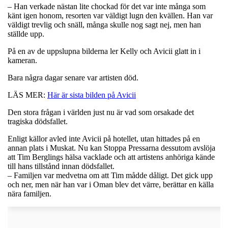
– Han verkade nästan lite chockad för det var inte många som
känt igen honom, resorten var väldigt lugn den kvällen. Han var
väldigt trevlig och snäll, många skulle nog sagt nej, men han
ställde upp.
På en av de uppslupna bilderna ler Kelly och Avicii glatt in i
kameran.
Bara några dagar senare var artisten död.
LÄS MER:
Här är sista bilden på Avicii
Den stora frågan i världen just nu är vad som orsakade det
tragiska dödsfallet.
Enligt källor avled inte Avicii på hotellet, utan hittades på en
annan plats i Muskat. Nu kan Stoppa Pressarna dessutom avslöja
att Tim Berglings hälsa vacklade och att artistens anhöriga kände
till hans tillstånd innan dödsfallet.
– Familjen var medvetna om att Tim mådde dåligt. Det gick upp
och ner, men när han var i Oman blev det värre, berättar en källa
nära familjen.