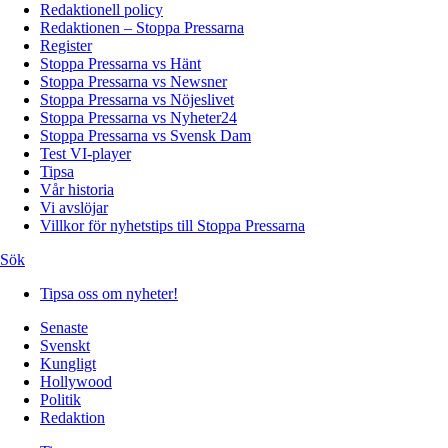
Redaktionell policy
Redaktionen – Stoppa Pressarna
Register
Stoppa Pressarna vs Hänt
Stoppa Pressarna vs Newsner
Stoppa Pressarna vs Nöjeslivet
Stoppa Pressarna vs Nyheter24
Stoppa Pressarna vs Svensk Dam
Test VI-player
Tipsa
Vår historia
Vi avslöjar
Villkor för nyhetstips till Stoppa Pressarna
Sök
Tipsa oss om nyheter!
Senaste
Svenskt
Kungligt
Hollywood
Politik
Redaktion