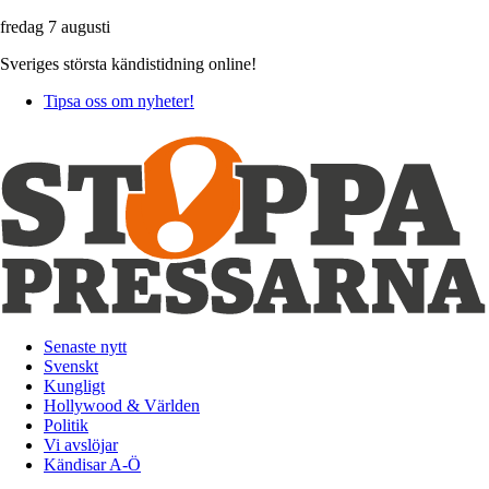
fredag 7 augusti
Sveriges största kändistidning online!
Tipsa oss om nyheter!
Senaste nytt
Svenskt
Kungligt
Hollywood & Världen
Politik
Vi avslöjar
Kändisar A-Ö