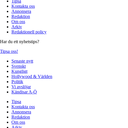
Tipsa
Kontakta oss
Annonsera
Redaktion
Om oss
Arkiv
Redaktionell policy
Har du ett nyhetstips?
Tipsa oss!
Senaste nytt
Svenskt
Kungligt
Hollywood & Världen
Politik
Vi avslöjar
Kändisar A-Ö
Tipsa
Kontakta oss
Annonsera
Redaktion
Om oss
Arkiv