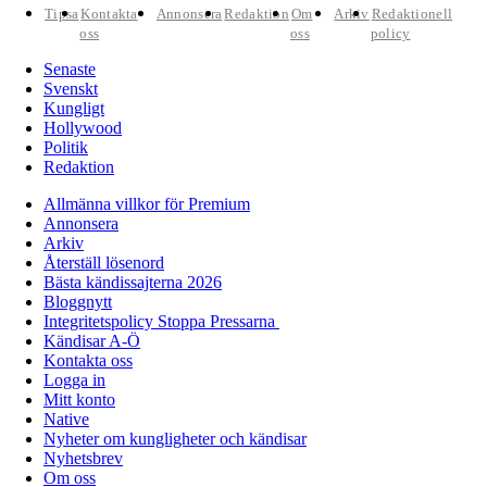
Tipsa
Kontakta
Annonsera
Redaktion
Om
Arkiv
Redaktionell
oss
oss
policy
Senaste
Svenskt
Kungligt
Hollywood
Politik
Redaktion
Allmänna villkor för Premium
Annonsera
Arkiv
Återställ lösenord
Bästa kändissajterna 2026
Bloggnytt
Integritetspolicy Stoppa Pressarna
Kändisar A-Ö
Kontakta oss
Logga in
Mitt konto
Native
Nyheter om kungligheter och kändisar
Nyhetsbrev
Om oss