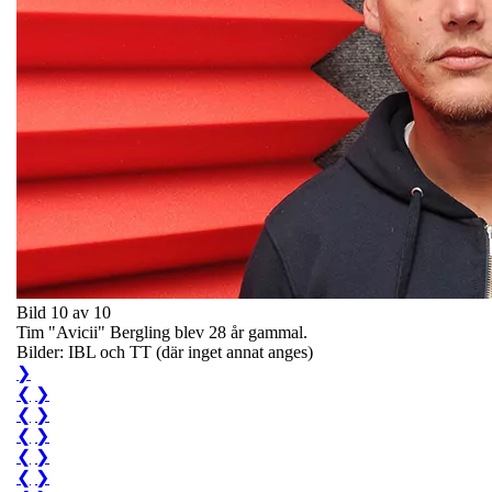
Bild 10 av 10
Tim "Avicii" Bergling blev 28 år gammal.
Bilder: IBL och TT (där inget annat anges)
❯
❮
❯
❮
❯
❮
❯
❮
❯
❮
❯