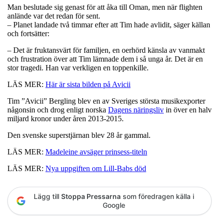
Man beslutade sig genast för att åka till Oman, men när flighten
anlände var det redan för sent.
– Planet landade två timmar efter att Tim hade avlidit, säger källan
och fortsätter:
– Det är fruktansvärt för familjen, en oerhörd känsla av vanmakt
och frustration över att Tim lämnade dem i så unga år. Det är en
stor tragedi. Han var verkligen en toppenkille.
LÄS MER:
Här är sista bilden på Avicii
Tim ”Avicii” Bergling blev en av Sveriges största musikexporter
någonsin och drog enligt norska
Dagens näringsliv
in över en halv
miljard kronor under åren 2013-2015.
Den svenske superstjärnan blev 28 år gammal.
LÄS MER:
Madeleine avsäger prinsess-titeln
LÄS MER:
Nya uppgiften om Lill-Babs död
Lägg till
Stoppa Pressarna
som föredragen källa i
Google