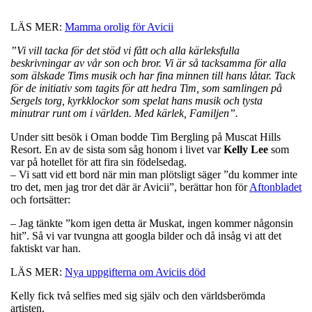
LÄS MER:
Mamma orolig för Avicii
”Vi vill tacka för det stöd vi fått och alla kärleksfulla
beskrivningar av vår son och bror. Vi är så tacksamma för alla
som älskade Tims musik och har fina minnen till hans låtar. Tack
för de initiativ som tagits för att hedra Tim, som samlingen på
Sergels torg, kyrkklockor som spelat hans musik och tysta
minutrar runt om i världen. Med kärlek, Familjen”.
Under sitt besök i Oman bodde Tim Bergling på Muscat Hills
Resort. En av de sista som såg honom i livet var
Kelly Lee
som
var på hotellet för att fira sin födelsedag.
– Vi satt vid ett bord när min man plötsligt säger ”du kommer inte
tro det, men jag tror det där är Avicii”, berättar hon för
Aftonbladet
och fortsätter:
– Jag tänkte ”kom igen detta är Muskat, ingen kommer någonsin
hit”. Så vi var tvungna att googla bilder och då insåg vi att det
faktiskt var han.
LÄS MER:
Nya uppgifterna om Aviciis död
Kelly fick två selfies med sig själv och den världsberömda
artisten.