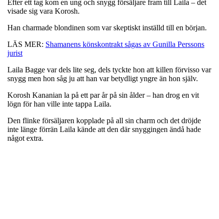
Efter ett tag kom en ung och snygg försäljare fram till Laila – det
visade sig vara Korosh.
Han charmade blondinen som var skeptiskt inställd till en början.
LÄS MER:
Shamanens könskontrakt sågas av Gunilla Perssons
jurist
Laila Bagge var dels lite seg, dels tyckte hon att killen förvisso var
snygg men hon såg ju att han var betydligt yngre än hon själv.
Korosh Kananian la på ett par år på sin ålder – han drog en vit
lögn för han ville inte tappa Laila.
Den flinke försäljaren kopplade på all sin charm och det dröjde
inte länge förrän Laila kände att den där snyggingen ändå hade
något extra.