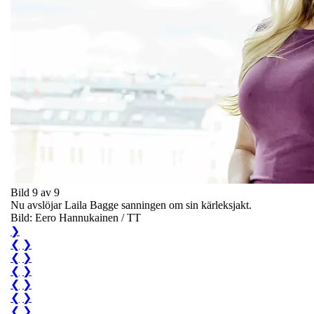
Bild 9 av 9
Nu avslöjar Laila Bagge sanningen om sin kärleksjakt.
Bild: Eero Hannukainen / TT
❯
❮
❯
❮
❯
❮
❯
❮
❯
❮
❯
❮
❯