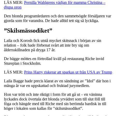
LÄS MER:
Pernilla Wahlgrens vädjan för mamma Christina –
djupa oron
Den blonda programledaren och den sammetsögde försäljaren var
gjorda som för varandra. De hade alltid tett sig så lyckliga.
”Skilsmässodiket”
Laila och Korosh fick utstå mycket skitsnack i början av sin
relation – folk hade förbenat svårt att inte bry sig om
åldersskillnaden på dryga 17 år.
De bägge möttes en förtrollad kväll på restaurang Riche invid
Stureplan i Stockholm.
LÄS MER:
Prins Harry riskerar att sparkas ut från USA av Trump
Laila Bagge hade precis klarat av en sändning av ”Idol” där hon i
många år var en uppskattad och fruktad jurymedlem.
Hon var trött och inte riktigt i form för att gå ut – en väninna
lyckades dock övertala det blonda yrvädret som till slut föll till
föga och hängde med till Riche med sin berömda bardisk in till
höger i lokalen som kallas för ”skilsmässodiket”.