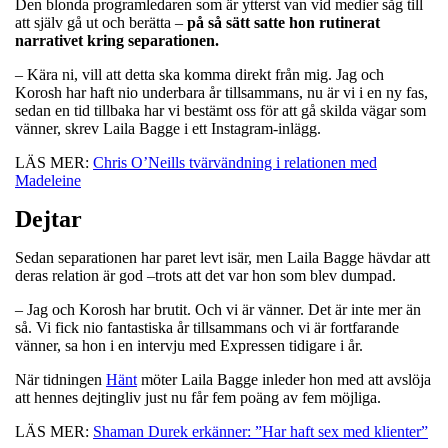
Den blonda programledaren som är ytterst van vid medier såg till
att själv gå ut och berätta –
på så sätt satte hon rutinerat
narrativet kring separationen.
– Kära ni, vill att detta ska komma direkt från mig. Jag och
Korosh har haft nio underbara år tillsammans, nu är vi i en ny fas,
sedan en tid tillbaka har vi bestämt oss för att gå skilda vägar som
vänner, skrev Laila Bagge i ett Instagram-inlägg.
LÄS MER:
Chris O’Neills tvärvändning i relationen med
Madeleine
Dejtar
Sedan separationen har paret levt isär, men Laila Bagge hävdar att
deras relation är god –trots att det var hon som blev dumpad.
– Jag och Korosh har brutit. Och vi är vänner. Det är inte mer än
så. Vi fick nio fantastiska år tillsammans och vi är fortfarande
vänner, sa hon i en intervju med Expressen tidigare i år.
När tidningen
Hänt
möter Laila Bagge inleder hon med att avslöja
att hennes dejtingliv just nu får fem poäng av fem möjliga.
LÄS MER:
Shaman Durek erkänner: ”Har haft sex med klienter”