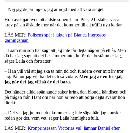
– Nej jag dejtar ingen, jag är nöjd med att vara singel.
Hon avslöjar även att äldste sonen Liam Pitts, 21, ställer vissa
krav på sin älskade mor när det kommer till att träffa nya karlar.
LÄS MER:
Polisens spår i jakten på Bianca Ingrossos
gärningsman
– Liam min son har sagt att jag inte får dejta någon på ett år. Men
då har jag sagt att det bestämmer inte du för det bestämmer jag,
säger Laila och fortsätter:
– Han vill väl att jag ska ta min tid och fundera över mitt liv tror
jag. På hur jag vill ha det och så vidare.
Men jag är en fri själ,
jag gör det jag vill så är det bara.
Det händer alltid spännande saker kring den blonda kändisen och
på frågan från Hänt om när hon är redo att börja dejta svarar hon
direkt:
– Det vet jag ju, men det kommer jag inte säga här, jag kanske
redan gör det, vem vet, säger Laila hemlighetsfullt.
LÄS MER:
Kronprinsessan Victorias val: lämnar Daniel efter