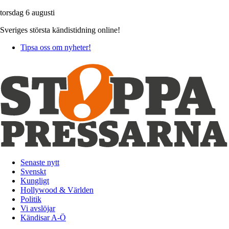
torsdag 6 augusti
Sveriges största kändistidning online!
Tipsa oss om nyheter!
Senaste nytt
Svenskt
Kungligt
Hollywood & Världen
Politik
Vi avslöjar
Kändisar A-Ö