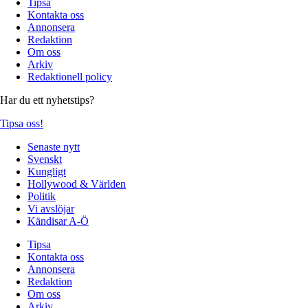
Tipsa
Kontakta oss
Annonsera
Redaktion
Om oss
Arkiv
Redaktionell policy
Har du ett nyhetstips?
Tipsa oss!
Senaste nytt
Svenskt
Kungligt
Hollywood & Världen
Politik
Vi avslöjar
Kändisar A-Ö
Tipsa
Kontakta oss
Annonsera
Redaktion
Om oss
Arkiv