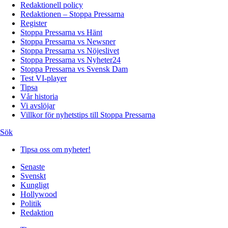
Redaktionell policy
Redaktionen – Stoppa Pressarna
Register
Stoppa Pressarna vs Hänt
Stoppa Pressarna vs Newsner
Stoppa Pressarna vs Nöjeslivet
Stoppa Pressarna vs Nyheter24
Stoppa Pressarna vs Svensk Dam
Test VI-player
Tipsa
Vår historia
Vi avslöjar
Villkor för nyhetstips till Stoppa Pressarna
Sök
Tipsa oss om nyheter!
Senaste
Svenskt
Kungligt
Hollywood
Politik
Redaktion