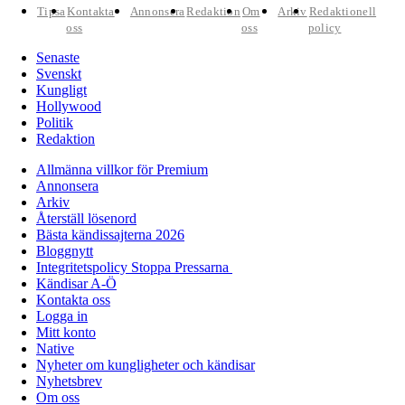
Tipsa
Kontakta
Annonsera
Redaktion
Om
Arkiv
Redaktionell
oss
oss
policy
Senaste
Svenskt
Kungligt
Hollywood
Politik
Redaktion
Allmänna villkor för Premium
Annonsera
Arkiv
Återställ lösenord
Bästa kändissajterna 2026
Bloggnytt
Integritetspolicy Stoppa Pressarna
Kändisar A-Ö
Kontakta oss
Logga in
Mitt konto
Native
Nyheter om kungligheter och kändisar
Nyhetsbrev
Om oss