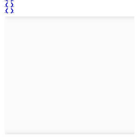
❮
❯
❮
❯