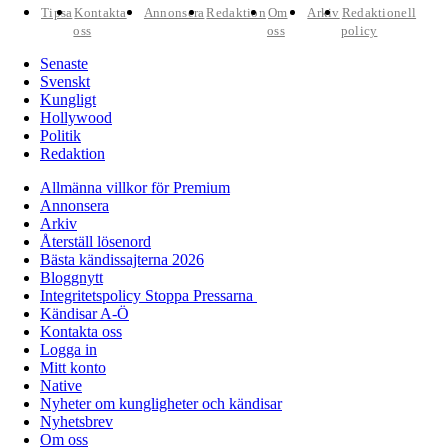
Tipsa
Kontakta
Annonsera
Redaktion
Om
Arkiv
Redaktionell
oss
oss
policy
Senaste
Svenskt
Kungligt
Hollywood
Politik
Redaktion
Allmänna villkor för Premium
Annonsera
Arkiv
Återställ lösenord
Bästa kändissajterna 2026
Bloggnytt
Integritetspolicy Stoppa Pressarna
Kändisar A-Ö
Kontakta oss
Logga in
Mitt konto
Native
Nyheter om kungligheter och kändisar
Nyhetsbrev
Om oss