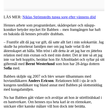
LÄS MER:
Niklas Strömstedts tunga sorg efter vännens död
Hennes arbete som programledare, skådespelare och ståupp-
komiker betyder mycket för Babben – men framgången har haft
en baksida då hennes privatliv drabbats.
– Framför allt då jag var gift, då satte allt fart i min solokarriär. Jag
skulle ha prioriterat familjen mer om jag hade velat få det
äktenskapet att hålla. Min tröst i allt detta är att jag har en jättebra
relation med min exman och med min dotter. Det är inte så att jag
inte var helt hopplös, berättar hon för Aftonbladet och syftar på sitt
giftermål med
Bernt Westerlund
som hon har 28-åriga dottern
Sofia
med.
Babben skiljde sig 2007 och blev senare tillsammans med
hovtandläkaren
Anders Ericson
. Relationen höll i sju år och
kungens tandläkare tog bland annat med Babben på slottsmiddag
med kungafamiljen.
Nu har Babben gått vidare och avslöjar att hon är störtförälskad i
en hantverkare. Om hennes nya heta karl är en rörmokare,
snickare eller kanske målare vill hon dock inte berätta.