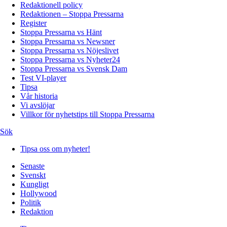
Redaktionell policy
Redaktionen – Stoppa Pressarna
Register
Stoppa Pressarna vs Hänt
Stoppa Pressarna vs Newsner
Stoppa Pressarna vs Nöjeslivet
Stoppa Pressarna vs Nyheter24
Stoppa Pressarna vs Svensk Dam
Test VI-player
Tipsa
Vår historia
Vi avslöjar
Villkor för nyhetstips till Stoppa Pressarna
Sök
Tipsa oss om nyheter!
Senaste
Svenskt
Kungligt
Hollywood
Politik
Redaktion