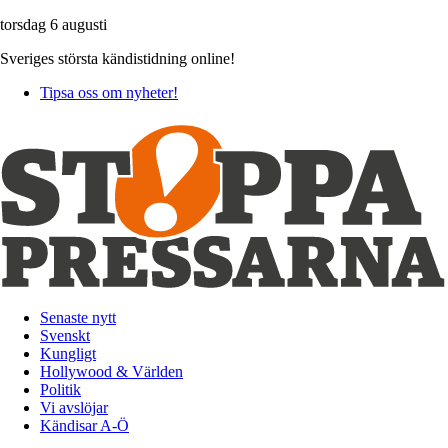
torsdag 6 augusti
Sveriges största kändistidning online!
Tipsa oss om nyheter!
Senaste nytt
Svenskt
Kungligt
Hollywood & Världen
Politik
Vi avslöjar
Kändisar A-Ö