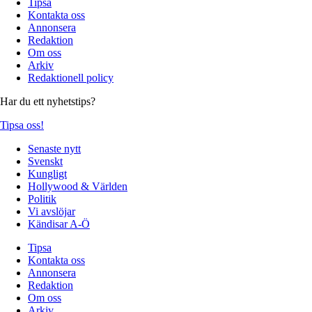
Tipsa
Kontakta oss
Annonsera
Redaktion
Om oss
Arkiv
Redaktionell policy
Har du ett nyhetstips?
Tipsa oss!
Senaste nytt
Svenskt
Kungligt
Hollywood & Världen
Politik
Vi avslöjar
Kändisar A-Ö
Tipsa
Kontakta oss
Annonsera
Redaktion
Om oss
Arkiv