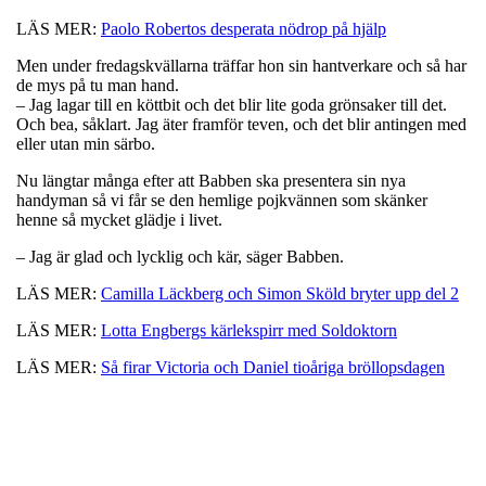
LÄS MER:
Paolo Robertos desperata nödrop på hjälp
Men under fredagskvällarna träffar hon sin hantverkare och så har
de mys på tu man hand.
– Jag lagar till en köttbit och det blir lite goda grönsaker till det.
Och bea, såklart. Jag äter framför teven, och det blir antingen med
eller utan min särbo.
Nu längtar många efter att Babben ska presentera sin nya
handyman så vi får se den hemlige pojkvännen som skänker
henne så mycket glädje i livet.
– Jag är glad och lycklig och kär, säger Babben.
LÄS MER:
Camilla Läckberg och Simon Sköld bryter upp del 2
LÄS MER:
Lotta Engbergs kärlekspirr med Soldoktorn
LÄS MER:
Så firar Victoria och Daniel tioåriga bröllopsdagen