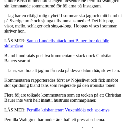
Under Kristi himmelfärdshelgen presenterade Pernilla Wahlgren
sin kommande sommarturné för följarna på Instagram.
– Jag har en riktigt rolig nyhet! I sommar ska jag och mitt band ut
på Sverigeturné och sjunga tillsammans med er! Det blir pop,
visor, mello, schlager och sing-a-long. Hoppas vi ses i sommar,
skriver hon.
LÄS MER:
Sanna Lundells attack mot Bauer: tror det blir
skilsmässa
Bland hundratals positiva kommentarer stack dock Christian
Bauers svar ut.
– Jaha, vad bra att jag nu får reda på dessa datum här, skrev han.
Kommentaren rapporterades först av Nöjeslivet och fick snabbt
stor spridning bland fans som reagerade på den ironiska tonen.
Flera följare tolkade kommentaren som ett tecken på att Christian
Bauer inte varit helt insatt i hustruns sommarplaner.
LÄS MER:
Pernilla krishanterar: Vuxenblöja och spa-mys
Pernilla Wahlgren har under året haft ett pressat schema.