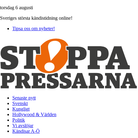
torsdag 6 augusti
Sveriges största kändistidning online!
Tipsa oss om nyheter!
Senaste nytt
Svenskt
Kungligt
Hollywood & Världen
Politik
Vi avslöjar
Kändisar A-Ö