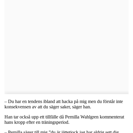
– Du har en tendens ibland att hacka på mig men du förstår inte
konsekvensen av att du säger saker, säger han.
Han tar också upp ett tillfälle då Pernilla Wahlgren kommenterat
hans kropp efter en träningsperiod.
– Pernilla säger till mig ”du är jättetjock jag har aldrig sett dig