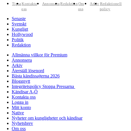
Tipsa
Kontakta
Annonsera
Redaktion
Om
Arkiv
Redaktionell
oss
oss
policy
Senaste
Svenskt
Kungligt
Hollywood
Politik
Redaktion
Allmänna villkor för Premium
Annonsera
Arkiv
Återställ lösenord
Bästa kändissajterna 2026
Bloggnytt
Integritetspolicy Stoppa Pressarna
Kändisar A-Ö
Kontakta oss
Logga in
Mitt konto
Native
Nyheter om kungligheter och kändisar
Nyhetsbrev
Om oss