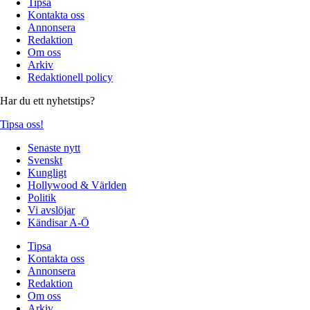
Tipsa
Kontakta oss
Annonsera
Redaktion
Om oss
Arkiv
Redaktionell policy
Har du ett nyhetstips?
Tipsa oss!
Senaste nytt
Svenskt
Kungligt
Hollywood & Världen
Politik
Vi avslöjar
Kändisar A-Ö
Tipsa
Kontakta oss
Annonsera
Redaktion
Om oss
Arkiv