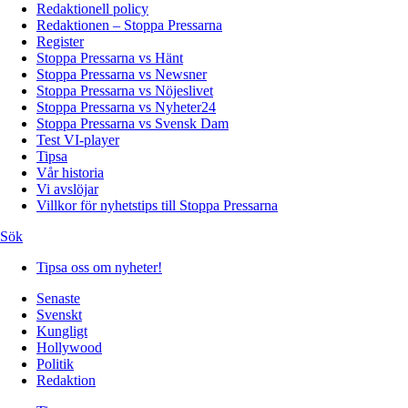
Redaktionell policy
Redaktionen – Stoppa Pressarna
Register
Stoppa Pressarna vs Hänt
Stoppa Pressarna vs Newsner
Stoppa Pressarna vs Nöjeslivet
Stoppa Pressarna vs Nyheter24
Stoppa Pressarna vs Svensk Dam
Test VI-player
Tipsa
Vår historia
Vi avslöjar
Villkor för nyhetstips till Stoppa Pressarna
Sök
Tipsa oss om nyheter!
Senaste
Svenskt
Kungligt
Hollywood
Politik
Redaktion