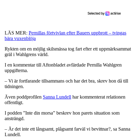
LÄS MER:
Pernillas förtvivlan efter Bauers uppbrott – tvingas
bära vuxenblöja
Rykten om en möjlig skilsmässa tog fart efter ett uppmärksammat
gräl i Wahlgrens värld.
I en kommentar till Aftonbladet avfärdade Pernilla Wahlgren
uppgifterna.
– Vi är fortfarande tillsammans och har det bra, skrev hon då till
tidningen.
Även poddprofilen
Sanna Lundell
har kommenterat relationen
offentligt.
I podden ”Inte din morsa” beskrev hon parets situation som
ansträngd.
– Är det inte ett långsamt, plågsamt farväl vi bevittnar?, sa Sanna
Lundell.