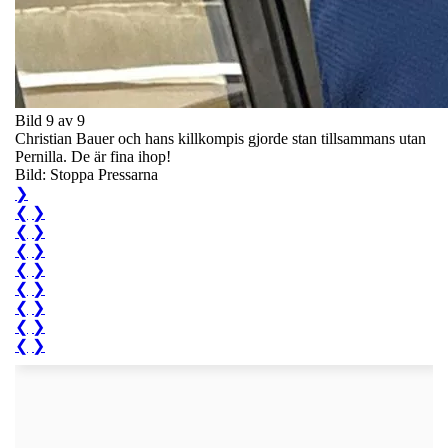
Bild 9 av 9
Christian Bauer och hans killkompis gjorde stan tillsammans utan
Pernilla. De är fina ihop!
Bild: Stoppa Pressarna
❯
❮
❯
❮
❯
❮
❯
❮
❯
❮
❯
❮
❯
❮
❯
❮
❯