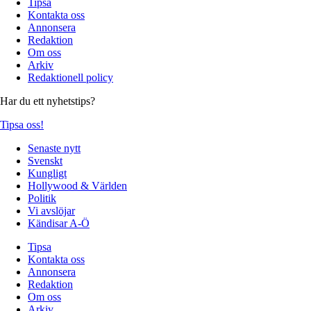
Tipsa
Kontakta oss
Annonsera
Redaktion
Om oss
Arkiv
Redaktionell policy
Har du ett nyhetstips?
Tipsa oss!
Senaste nytt
Svenskt
Kungligt
Hollywood & Världen
Politik
Vi avslöjar
Kändisar A-Ö
Tipsa
Kontakta oss
Annonsera
Redaktion
Om oss
Arkiv