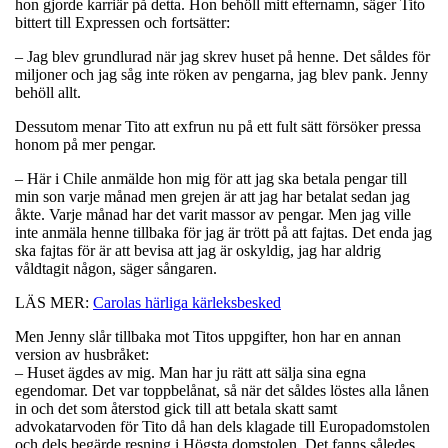
hon gjorde karriär på detta. Hon behöll mitt efternamn, säger Tito
bittert till Expressen och fortsätter:
– Jag blev grundlurad när jag skrev huset på henne. Det såldes för
miljoner och jag såg inte röken av pengarna, jag blev pank. Jenny
behöll allt.
Dessutom menar Tito att exfrun nu på ett fult sätt försöker pressa
honom på mer pengar.
– Här i Chile anmälde hon mig för att jag ska betala pengar till
min son varje månad men grejen är att jag har betalat sedan jag
åkte. Varje månad har det varit massor av pengar. Men jag ville
inte anmäla henne tillbaka för jag är trött på att fajtas. Det enda jag
ska fajtas för är att bevisa att jag är oskyldig, jag har aldrig
våldtagit någon, säger sångaren.
LÄS MER:
Carolas härliga kärleksbesked
Men Jenny slår tillbaka mot Titos uppgifter, hon har en annan
version av husbråket:
– Huset ägdes av mig. Man har ju rätt att sälja sina egna
egendomar. Det var toppbelånat, så när det såldes löstes alla lånen
in och det som återstod gick till att betala skatt samt
advokatarvoden för Tito då han dels klagade till Europadomstolen
och dels begärde resning i Högsta domstolen. Det fanns således