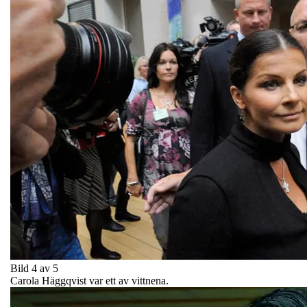
Bild 4 av 5
Carola Häggqvist var ett av vittnena.