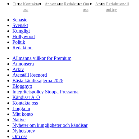
Tipsa
Kontakta
Annonsera
Redaktion
Om
Arkiv
Redaktionell
oss
oss
policy
Senaste
Svenskt
Kungligt
Hollywood
Politik
Redaktion
Allmänna villkor för Premium
Annonsera
Arkiv
Återställ lösenord
Bästa kändissajterna 2026
Bloggnytt
Integritetspolicy Stoppa Pressarna
Kändisar A-Ö
Kontakta oss
Logga in
Mitt konto
Native
Nyheter om kungligheter och kändisar
Nyhetsbrev
Om oss