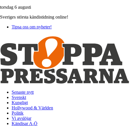
torsdag 6 augusti
Sveriges största kändistidning online!
Tipsa oss om nyheter!
Senaste nytt
Svenskt
Kungligt
Hollywood & Världen
Politik
Vi avslöjar
Kändisar A-Ö