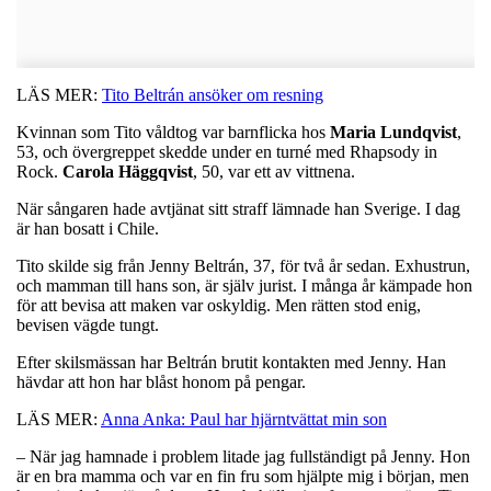
LÄS MER:
Tito Beltrán ansöker om resning
Kvinnan som Tito våldtog var barnflicka hos
Maria Lundqvist
,
53, och övergreppet skedde under en turné med Rhapsody in
Rock.
Carola Häggqvist
, 50, var ett av vittnena.
När sångaren hade avtjänat sitt straff lämnade han Sverige. I dag
är han bosatt i Chile.
Tito skilde sig från Jenny Beltrán, 37, för två år sedan. Exhustrun,
och mamman till hans son, är själv jurist. I många år kämpade hon
för att bevisa att maken var oskyldig. Men rätten stod enig,
bevisen vägde tungt.
Efter skilsmässan har Beltrán brutit kontakten med Jenny. Han
hävdar att hon har blåst honom på pengar.
LÄS MER:
Anna Anka: Paul har hjärntvättat min son
– När jag hamnade i problem litade jag fullständigt på Jenny. Hon
är en bra mamma och var en fin fru som hjälpte mig i början, men