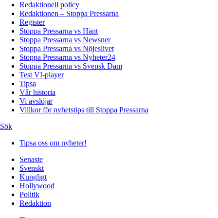
Redaktionell policy
Redaktionen – Stoppa Pressarna
Register
Stoppa Pressarna vs Hänt
Stoppa Pressarna vs Newsner
Stoppa Pressarna vs Nöjeslivet
Stoppa Pressarna vs Nyheter24
Stoppa Pressarna vs Svensk Dam
Test VI-player
Tipsa
Vår historia
Vi avslöjar
Villkor för nyhetstips till Stoppa Pressarna
Sök
Tipsa oss om nyheter!
Senaste
Svenskt
Kungligt
Hollywood
Politik
Redaktion