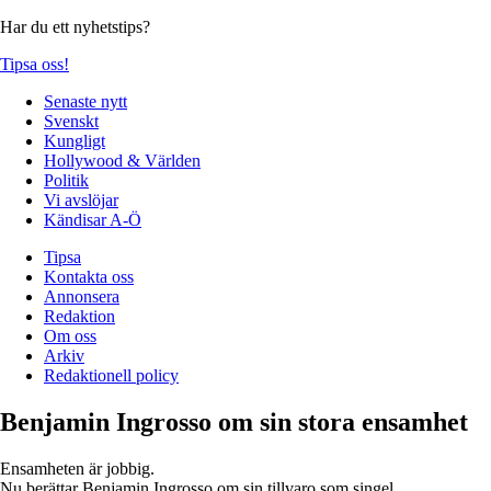
Har du ett nyhetstips?
Tipsa oss!
Senaste nytt
Svenskt
Kungligt
Hollywood & Världen
Politik
Vi avslöjar
Kändisar A-Ö
Tipsa
Kontakta oss
Annonsera
Redaktion
Om oss
Arkiv
Redaktionell policy
Benjamin Ingrosso om sin stora ensamhet
Ensamheten är jobbig.
Nu berättar Benjamin Ingrosso om sin tillvaro som singel.