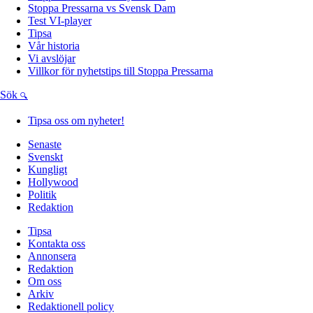
Stoppa Pressarna vs Svensk Dam
Test VI-player
Tipsa
Vår historia
Vi avslöjar
Villkor för nyhetstips till Stoppa Pressarna
Sök
Tipsa oss om nyheter!
Senaste
Svenskt
Kungligt
Hollywood
Politik
Redaktion
Tipsa
Kontakta oss
Annonsera
Redaktion
Om oss
Arkiv
Redaktionell policy