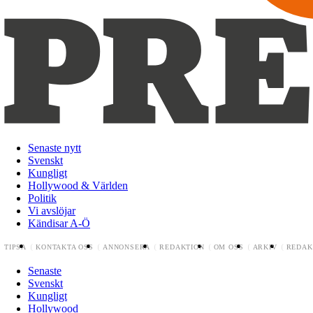
Senaste nytt
Svenskt
Kungligt
Hollywood & Världen
Politik
Vi avslöjar
Kändisar A-Ö
TIPSA
KONTAKTA OSS
ANNONSERA
REDAKTION
OM OSS
ARKIV
REDAK
Senaste
Svenskt
Kungligt
Hollywood