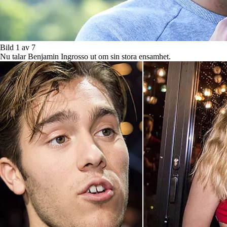
Bild 1 av 7
Nu talar Benjamin Ingrosso ut om sin stora ensamhet.