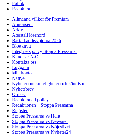
Politik
Redaktion
Allmänna villkor för Premium
Annonsera
Arkiv
Återställ lösenord
Bästa kändissajterna 2026
Bloggnytt
Integritetspolicy Stoppa Pressarna
Kändisar A-Ö
Kontakta oss
Logga in
Mitt konto
Native
Nyheter om kungligheter och kändisar
Nyhetsbrev
Om oss
Redaktionell policy
Redaktionen – Stoppa Pressarna
Register
Stoppa Pressarna vs Hänt
Stoppa Pressarna vs Newsner
Stoppa Pressarna vs Nöjeslivet
Stoppa Pressarna vs Nyheter24