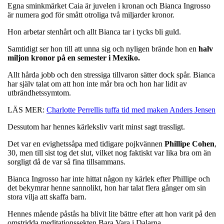
Egna sminkmärket Caia är juvelen i kronan och Bianca Ingrosso
är numera god för smått otroliga två miljarder kronor.
Hon arbetar stenhårt och allt Bianca tar i tycks bli guld.
Samtidigt ser hon till att unna sig och nyligen brände hon en
halv
miljon kronor på en semester i Mexiko.
Allt hårda jobb och den stressiga tillvaron sätter dock spår. Bianca
har själv talat om att hon inte mår bra och hon har lidit av
utbrändhetssymtom.
LÄS MER:
Charlotte Perrellis tuffa tid med maken Anders Jensen
Dessutom har hennes kärleksliv varit minst sagt trassligt.
Det var en evighetssåpa med tidigare pojkvännen
Phillipe
Cohen
,
30, men till sist tog det slut, vilket nog faktiskt var lika bra om än
sorgligt då de var så fina tillsammans.
Bianca Ingrosso har inte hittat någon ny kärlek efter Phillipe och
det bekymrar henne sannolikt, hon har talat flera gånger om sin
stora vilja att skaffa barn.
Hennes mående påstås ha blivit lite bättre efter att hon varit på den
omstridda meditationssekten Bara Vara i Dalarna.