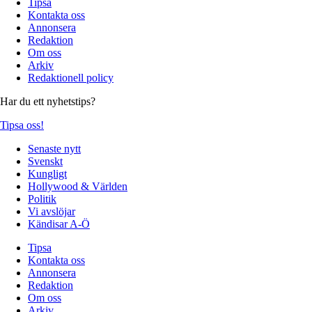
Tipsa
Kontakta oss
Annonsera
Redaktion
Om oss
Arkiv
Redaktionell policy
Har du ett nyhetstips?
Tipsa oss!
Senaste nytt
Svenskt
Kungligt
Hollywood & Världen
Politik
Vi avslöjar
Kändisar A-Ö
Tipsa
Kontakta oss
Annonsera
Redaktion
Om oss
Arkiv