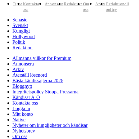
Tipsa
Kontakta
Annonsera
Redaktion
Om
Arkiv
Redaktionell
oss
oss
policy
Senaste
Svenskt
Kungligt
Hollywood
Politik
Redaktion
Allmänna villkor för Premium
Annonsera
Arkiv
Återställ lösenord
Bästa kändissajterna 2026
Bloggnytt
Integritetspolicy Stoppa Pressarna
Kändisar A-Ö
Kontakta oss
Logga in
Mitt konto
Native
Nyheter om kungligheter och kändisar
Nyhetsbrev
Om oss