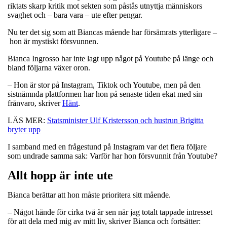
riktats skarp kritik mot sekten som påstås utnyttja människors
svaghet och – bara vara – ute efter pengar.
Nu ter det sig som att Biancas mående har försämrats ytterligare –
hon är mystiskt försvunnen.
Bianca Ingrosso har inte lagt upp något på Youtube på länge och
bland följarna växer oron.
– Hon är stor på Instagram, Tiktok och Youtube, men på den
sistnämnda plattformen har hon på senaste tiden ekat med sin
frånvaro, skriver
Hänt
.
LÄS MER:
Statsminister Ulf Kristersson och hustrun Brigitta
bryter upp
I samband med en frågestund på Instagram var det flera följare
som undrade samma sak: Varför har hon försvunnit från Youtube?
Allt hopp är inte ute
Bianca berättar att hon måste prioritera sitt mående.
– Något hände för cirka två år sen när jag totalt tappade intresset
för att dela med mig av mitt liv, skriver Bianca och fortsätter: