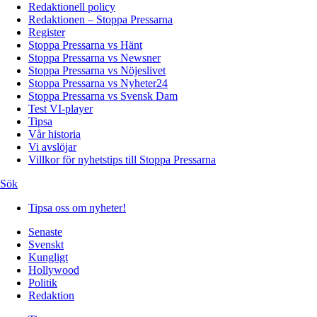
Redaktionell policy
Redaktionen – Stoppa Pressarna
Register
Stoppa Pressarna vs Hänt
Stoppa Pressarna vs Newsner
Stoppa Pressarna vs Nöjeslivet
Stoppa Pressarna vs Nyheter24
Stoppa Pressarna vs Svensk Dam
Test VI-player
Tipsa
Vår historia
Vi avslöjar
Villkor för nyhetstips till Stoppa Pressarna
Sök
Tipsa oss om nyheter!
Senaste
Svenskt
Kungligt
Hollywood
Politik
Redaktion