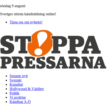
söndag 9 augusti
Sveriges största kändistidning online!
Tipsa oss om nyheter!
Senaste nytt
Svenskt
Kungligt
Hollywood & Världen
Politik
Vi avslöjar
Kändisar A-Ö