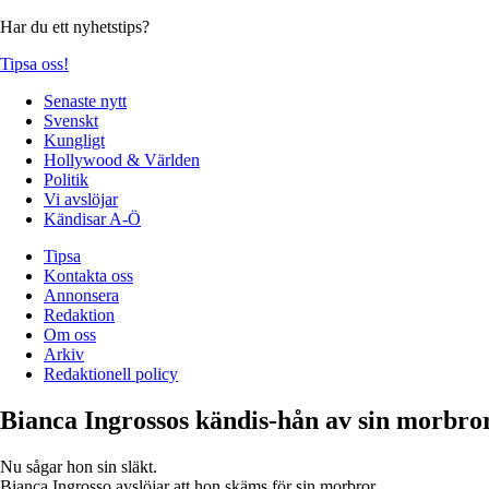
Har du ett nyhetstips?
Tipsa oss!
Senaste nytt
Svenskt
Kungligt
Hollywood & Världen
Politik
Vi avslöjar
Kändisar A-Ö
Tipsa
Kontakta oss
Annonsera
Redaktion
Om oss
Arkiv
Redaktionell policy
Bianca Ingrossos kändis-hån av sin morbro
Nu sågar hon sin släkt.
Bianca Ingrosso avslöjar att hon skäms för sin morbror.