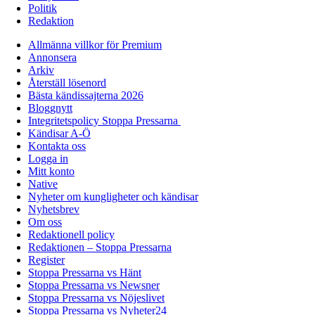
Politik
Redaktion
Allmänna villkor för Premium
Annonsera
Arkiv
Återställ lösenord
Bästa kändissajterna 2026
Bloggnytt
Integritetspolicy Stoppa Pressarna
Kändisar A-Ö
Kontakta oss
Logga in
Mitt konto
Native
Nyheter om kungligheter och kändisar
Nyhetsbrev
Om oss
Redaktionell policy
Redaktionen – Stoppa Pressarna
Register
Stoppa Pressarna vs Hänt
Stoppa Pressarna vs Newsner
Stoppa Pressarna vs Nöjeslivet
Stoppa Pressarna vs Nyheter24