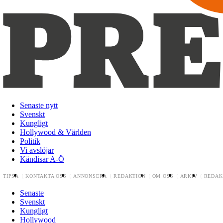
Senaste nytt
Svenskt
Kungligt
Hollywood & Världen
Politik
Vi avslöjar
Kändisar A-Ö
TIPSA
KONTAKTA OSS
ANNONSERA
REDAKTION
OM OSS
ARKIV
REDAK
Senaste
Svenskt
Kungligt
Hollywood