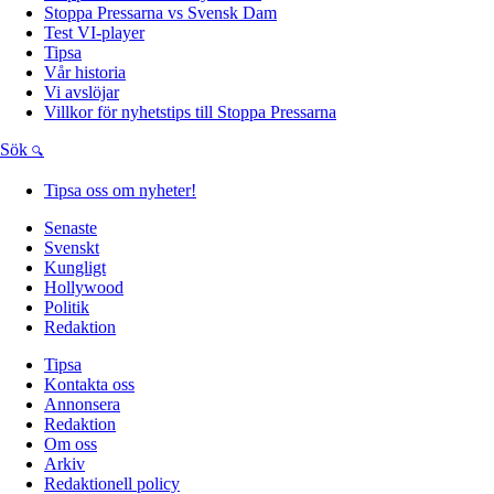
Stoppa Pressarna vs Svensk Dam
Test VI-player
Tipsa
Vår historia
Vi avslöjar
Villkor för nyhetstips till Stoppa Pressarna
Sök
Tipsa oss om nyheter!
Senaste
Svenskt
Kungligt
Hollywood
Politik
Redaktion
Tipsa
Kontakta oss
Annonsera
Redaktion
Om oss
Arkiv
Redaktionell policy