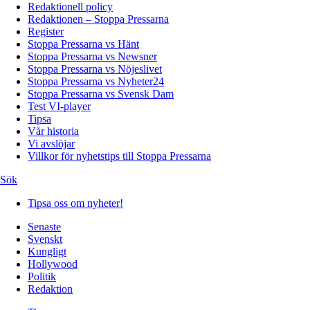
Redaktionell policy
Redaktionen – Stoppa Pressarna
Register
Stoppa Pressarna vs Hänt
Stoppa Pressarna vs Newsner
Stoppa Pressarna vs Nöjeslivet
Stoppa Pressarna vs Nyheter24
Stoppa Pressarna vs Svensk Dam
Test VI-player
Tipsa
Vår historia
Vi avslöjar
Villkor för nyhetstips till Stoppa Pressarna
Sök
Tipsa oss om nyheter!
Senaste
Svenskt
Kungligt
Hollywood
Politik
Redaktion