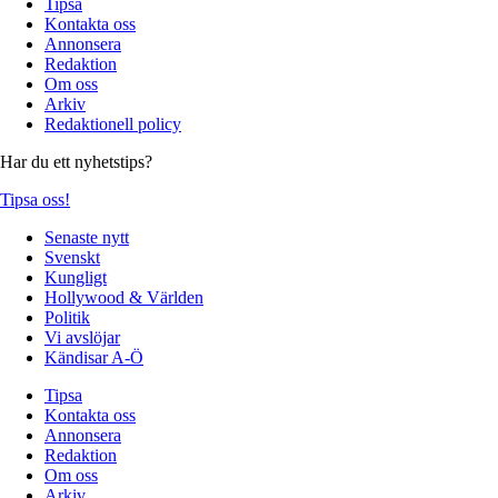
Tipsa
Kontakta oss
Annonsera
Redaktion
Om oss
Arkiv
Redaktionell policy
Har du ett nyhetstips?
Tipsa oss!
Senaste nytt
Svenskt
Kungligt
Hollywood & Världen
Politik
Vi avslöjar
Kändisar A-Ö
Tipsa
Kontakta oss
Annonsera
Redaktion
Om oss
Arkiv