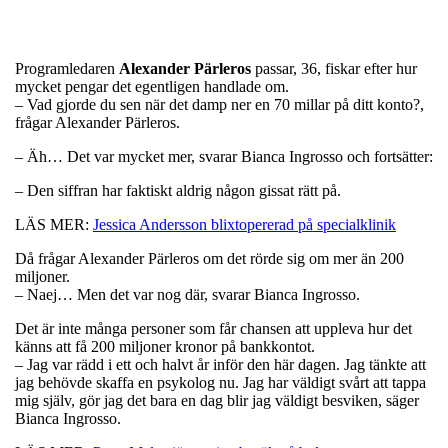
Programledaren
Alexander
Pärleros
passar, 36, fiskar efter hur
mycket pengar det egentligen handlade om.
– Vad gjorde du sen när det damp ner en 70 millar på ditt konto?,
frågar Alexander Pärleros.
– Äh… Det var mycket mer, svarar Bianca Ingrosso och fortsätter:
– Den siffran har faktiskt aldrig någon gissat rätt på.
LÄS MER:
Jessica Andersson blixtopererad på specialklinik
Då frågar Alexander Pärleros om det rörde sig om mer än 200
miljoner.
– Naej… Men det var nog där, svarar Bianca Ingrosso.
Det är inte många personer som får chansen att uppleva hur det
känns att få 200 miljoner kronor på bankkontot.
– Jag var rädd i ett och halvt år inför den här dagen. Jag tänkte att
jag behövde skaffa en psykolog nu. Jag har väldigt svårt att tappa
mig själv, gör jag det bara en dag blir jag väldigt besviken, säger
Bianca Ingrosso.