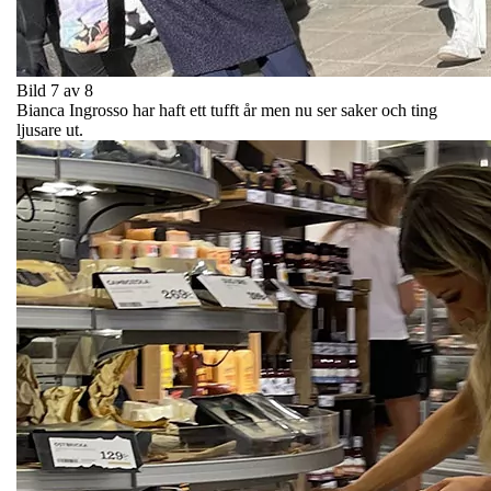
Bild 7 av 8
Bianca Ingrosso har haft ett tufft år men nu ser saker och ting
ljusare ut.