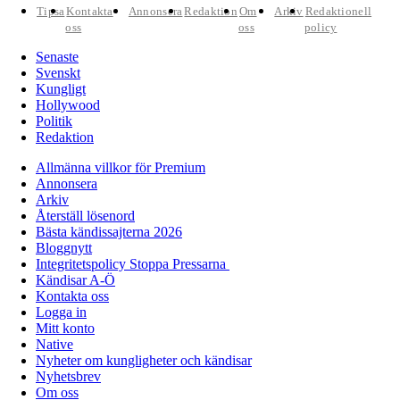
Tipsa
Kontakta
Annonsera
Redaktion
Om
Arkiv
Redaktionell
oss
oss
policy
Senaste
Svenskt
Kungligt
Hollywood
Politik
Redaktion
Allmänna villkor för Premium
Annonsera
Arkiv
Återställ lösenord
Bästa kändissajterna 2026
Bloggnytt
Integritetspolicy Stoppa Pressarna
Kändisar A-Ö
Kontakta oss
Logga in
Mitt konto
Native
Nyheter om kungligheter och kändisar
Nyhetsbrev
Om oss