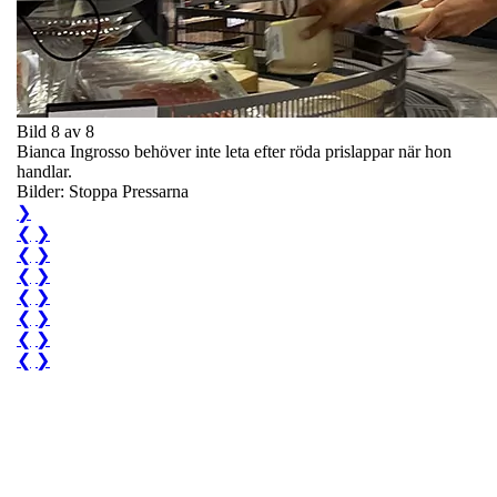
Bild 8 av 8
Bianca Ingrosso behöver inte leta efter röda prislappar när hon
handlar.
Bilder: Stoppa Pressarna
❯
❮
❯
❮
❯
❮
❯
❮
❯
❮
❯
❮
❯
❮
❯