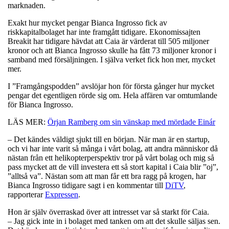
marknaden.
Exakt hur mycket pengar Bianca Ingrosso fick av
riskkapitalbolaget har inte framgått tidigare. Ekonomissajten
Breakit har tidigare hävdat att Caia är värderat till 505 miljoner
kronor och att Bianca Ingrosso skulle ha fått 73 miljoner kronor i
samband med försäljningen. I själva verket fick hon mer, mycket
mer.
I ”Framgångspodden” avslöjar hon för första gånger hur mycket
pengar det egentligen rörde sig om. Hela affären var omtumlande
för Bianca Ingrosso.
LÄS MER:
Örjan Ramberg om sin vänskap med mördade Einár
– Det kändes väldigt sjukt till en början. När man är en startup,
och vi har inte varit så många i vårt bolag, att andra människor då
nästan från ett helikopterperspektiv tror på vårt bolag och mig så
pass mycket att de vill investera ett så stort kapital i Caia blir ”oj”,
”alltså va”. Nästan som att man får ett bra ragg på krogen, har
Bianca Ingrosso tidigare sagt i en kommentar till
DiTV
,
rapporterar
Expressen
.
Hon är själv överraskad över att intresset var så starkt för Caia.
– Jag gick inte in i bolaget med tanken om att det skulle säljas sen.