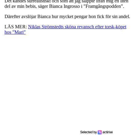
Det kändes surrealistiskt och som att jag släppte ifrån mig en liten
del av min bebis, säger Bianca Ingrosso i ”Framgångspodden”.
Därefter avslöjar Bianca hur mycket pengar hon fick för sin andel.
LÄS MER:
Niklas Strömstedts sköna revansch efter torsk-köpet
hos ”Mari”