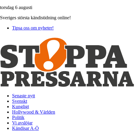
torsdag 6 augusti
Sveriges största kändistidning online!
Tipsa oss om nyheter!
Senaste nytt
Svenskt
Kungligt
Hollywood & Världen
Politik
Vi avslöjar
Kändisar A-Ö