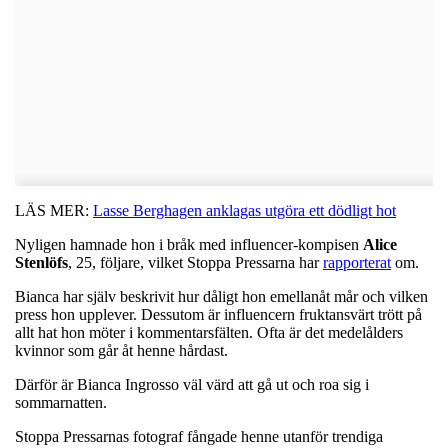
LÄS MER:
Lasse Berghagen anklagas utgöra ett dödligt hot
Nyligen hamnade hon i bråk med influencer-kompisen
Alice
Stenlöfs
, 25, följare, vilket Stoppa Pressarna har
rapporterat
om.
Bianca har själv beskrivit hur dåligt hon emellanåt mår och vilken
press hon upplever. Dessutom är influencern fruktansvärt trött på
allt hat hon möter i kommentarsfälten. Ofta är det medelålders
kvinnor som går åt henne hårdast.
Därför är Bianca Ingrosso väl värd att gå ut och roa sig i
sommarnatten.
Stoppa Pressarnas fotograf fångade henne utanför trendiga