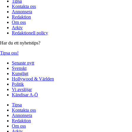
Tipsa
Kontakta oss
Annonsera
Redaktion
Om oss
Arkiv
Redaktionell policy
Har du ett nyhetstips?
Tipsa oss!
Senaste nytt
Svenskt
Kungligt
Hollywood & Världen
Politik
Vi avslöjar
Kändisar A-Ö
Tipsa
Kontakta oss
Annonsera
Redaktion
Om oss
Arkiv