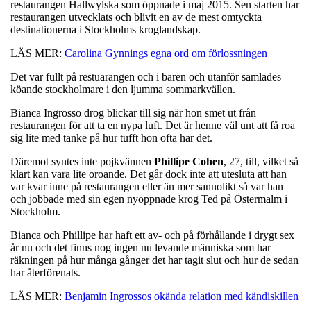
restaurangen Hallwylska som öppnade i maj 2015. Sen starten har
restaurangen utvecklats och blivit en av de mest omtyckta
destinationerna i Stockholms kroglandskap.
LÄS MER:
Carolina Gynnings egna ord om förlossningen
Det var fullt på restuarangen och i baren och utanför samlades
köande stockholmare i den ljumma sommarkvällen.
Bianca Ingrosso drog blickar till sig när hon smet ut från
restaurangen för att ta en nypa luft. Det är henne väl unt att få roa
sig lite med tanke på hur tufft hon ofta har det.
Däremot syntes inte pojkvännen
Phillipe
Cohen
, 27, till, vilket så
klart kan vara lite oroande. Det går dock inte att utesluta att han
var kvar inne på restaurangen eller än mer sannolikt så var han
och jobbade med sin egen nyöppnade krog Ted på Östermalm i
Stockholm.
Bianca och Phillipe har haft ett av- och på förhållande i drygt sex
år nu och det finns nog ingen nu levande människa som har
räkningen på hur många gånger det har tagit slut och hur de sedan
har återförenats.
LÄS MER:
Benjamin Ingrossos okända relation med kändiskillen