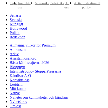
Tipsa
Kontakta
Annonsera
Redaktion
Om
Arkiv
Redaktionell
oss
oss
policy
Senaste
Svenskt
Kungligt
Hollywood
Politik
Redaktion
Allmänna villkor för Premium
Annonsera
Arkiv
Återställ lösenord
Bästa kändissajterna 2026
Bloggnytt
Integritetspolicy Stoppa Pressarna
Kändisar A-Ö
Kontakta oss
Logga in
Mitt konto
Native
Nyheter om kungligheter och kändisar
Nyhetsbrev
Om oss