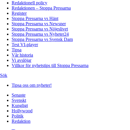
Redaktionell policy
Redaktionen – Stoppa Pressarna
Register
Stoppa Pressarna vs Hänt
Stoppa Pressarna vs Newsner
Stoppa Pressarna vs Nöjeslivet
Stoppa Pressarna vs Nyheter24
Stoppa Pressarna vs Svensk Dam
Test VI-player
Tipsa
Vår historia
Vi avslöjar
Villkor för nyhetstips till Stoppa Pressarna
Sök
Tipsa oss om nyheter!
Senaste
Svenskt
Kungligt
Hollywood
Politik
Redaktion