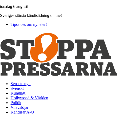
torsdag 6 augusti
Sveriges största kändistidning online!
Tipsa oss om nyheter!
Senaste nytt
Svenskt
Kungligt
Hollywood & Världen
Politik
Vi avslöjar
Kändisar A-Ö