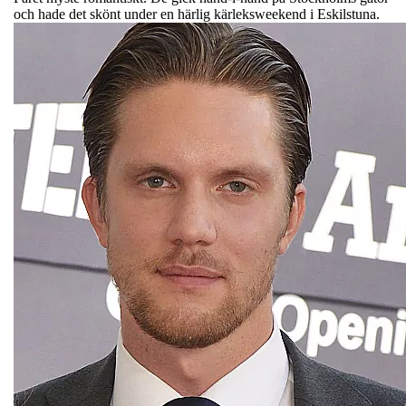
och hade det skönt under en härlig kärleksweekend i Eskilstuna.