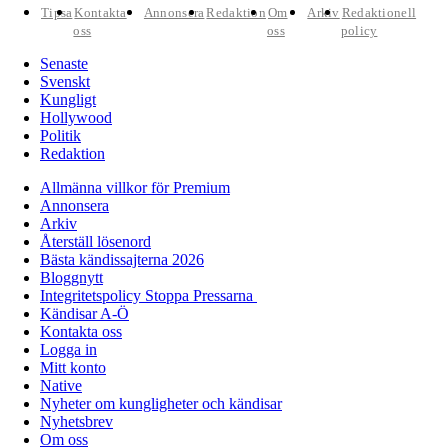
Tipsa
Kontakta
Annonsera
Redaktion
Om
Arkiv
Redaktionell
oss
oss
policy
Senaste
Svenskt
Kungligt
Hollywood
Politik
Redaktion
Allmänna villkor för Premium
Annonsera
Arkiv
Återställ lösenord
Bästa kändissajterna 2026
Bloggnytt
Integritetspolicy Stoppa Pressarna
Kändisar A-Ö
Kontakta oss
Logga in
Mitt konto
Native
Nyheter om kungligheter och kändisar
Nyhetsbrev
Om oss