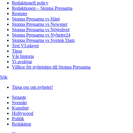
Redaktionell policy
Redaktionen – Stoppa Pressarna
Register
Stoppa Pressarna vs Hänt
Stoppa Pressarna vs Newsner
Stoppa Pressarna vs Nöjeslivet
Stoppa Pressarna vs Nyheter24
Stoppa Pressarna vs Svensk Dam
Test VI-player
Tipsa
Vår historia
Vi avslöjar
Villkor för nyhetstips till Stoppa Pressarna
Sök
Tipsa oss om nyheter!
Senaste
Svenskt
Kungligt
Hollywood
Politik
Redaktion