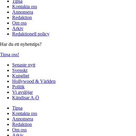
Tipsa
Kontakta oss
Annonsera
Redaktion
Om oss
Arkiv
Redaktionell policy
Har du ett nyhetstips?
Tipsa oss!
Senaste nytt
Svenskt
Kungligt
Hollywood & Världen
Politik
Vi avslöjar
Kändisar A-Ö
Tipsa
Kontakta oss
Annonsera
Redaktion
Om oss
Arkiv