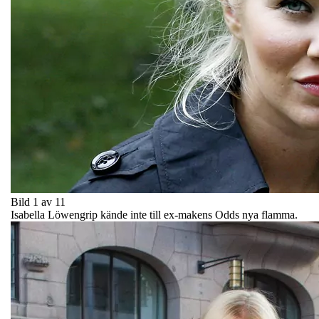
Bild 1 av 11
Isabella Löwengrip kände inte till ex-makens Odds nya flamma.