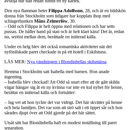
avslöja hur han redan funnit en ny kärlek.
Den nya flamman heter
Filippa Adolfsson
, 28, och är en bildskön
donna från Stockholm som tidigare har kopplats ihop med
schlagerhunken
Måns Zelmerlöw
, 30.
– Odd och Filippa är helt öppna med relationen och har setts
pussas. De håller hand på stan och är helt klart kära! Det är, redan
nu, seriöst mellan dem, berättade en initierad källa.
Under en helg blev det också romantiska aktiviteter när det
nyförälskade paret checkade in på ett hotell i Eskilstuna.
LÄS MER:
Nya vändningen i Blondinbellas skilsmässa
Hemma i Stockholm satt Isabella med barnen. Hon anade
ingenting.
– Isabella blev chockad! Att Odd så snart efter att de gått skilda
vägar hängav sig åt en ny kvinna var inte en kul nyhet för henne,
berättar en initierad källa och fortsätter:
– Jag vet att hon tyckte det var vidrigt. Det här skvätter på henne
och hela familjen. Det var som att strö salt i ett öppet sår och hon
sårades djupt över att Odd gjorde på det här sättet.
Utsåt sätt har Blondinbella haft en modest inställning till paret
separation.