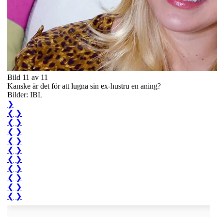
Bild 11 av 11
Kanske är det för att lugna sin ex-hustru en aning?
Bilder: IBL
❯
❮
❯
❮
❯
❮
❯
❮
❯
❮
❯
❮
❯
❮
❯
❮
❯
❮
❯
❮
❯