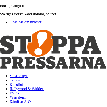
lördag 8 augusti
Sveriges största kändistidning online!
Tipsa oss om nyheter!
Senaste nytt
Svenskt
Kungligt
Hollywood & Världen
Politik
Vi avslöjar
Kändisar A-Ö