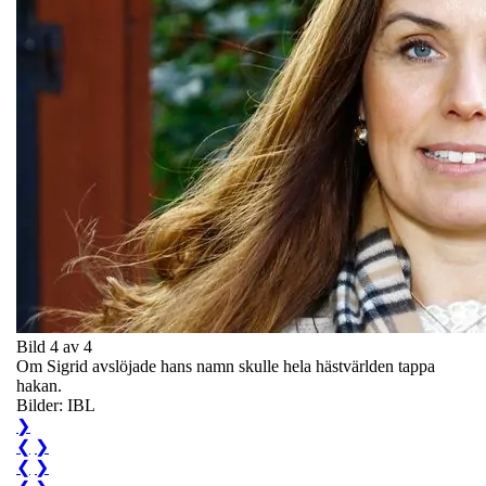
Bild 4 av 4
Om Sigrid avslöjade hans namn skulle hela hästvärlden tappa
hakan.
Bilder: IBL
❯
❮
❯
❮
❯