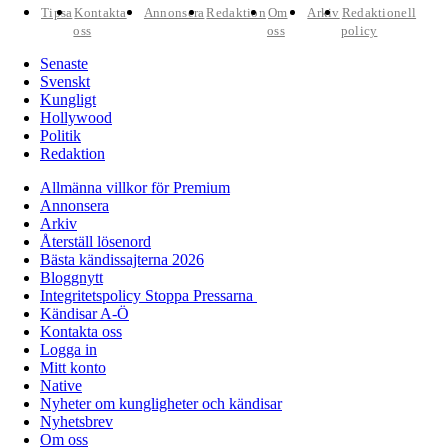
Tipsa
Kontakta
Annonsera
Redaktion
Om
Arkiv
Redaktionell
oss
oss
policy
Senaste
Svenskt
Kungligt
Hollywood
Politik
Redaktion
Allmänna villkor för Premium
Annonsera
Arkiv
Återställ lösenord
Bästa kändissajterna 2026
Bloggnytt
Integritetspolicy Stoppa Pressarna
Kändisar A-Ö
Kontakta oss
Logga in
Mitt konto
Native
Nyheter om kungligheter och kändisar
Nyhetsbrev
Om oss