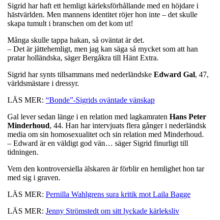
Sigrid har haft ett hemligt kärleksförhållande med en höjdare i
hästvärlden. Men mannens identitet röjer hon inte – det skulle
skapa tumult i branschen om det kom ut!
Många skulle tappa hakan, så oväntat är det.
– Det är jättehemligt, men jag kan säga så mycket som att han
pratar holländska, säger Bergåkra till Hänt Extra.
Sigrid har synts tillsammans med nederländske
Edward Gal
, 47,
världsmästare i dressyr.
LÄS MER:
“Bonde”-Sigrids oväntade vänskap
Gal lever sedan länge i en relation med lagkamraten
Hans Peter
Minderhoud
, 44. Han har intervjuats flera gånger i nederländsk
media om sin homosexualitet och sin relation med Minderhoud.
– Edward är en väldigt god vän… säger Sigrid finurligt till
tidningen.
Vem den kontroversiella älskaren är förblir en hemlighet hon tar
med sig i graven.
LÄS MER:
Pernilla Wahlgrens sura kritik mot Laila Bagge
LÄS MER:
Jenny Strömstedt om sitt lyckade kärleksliv