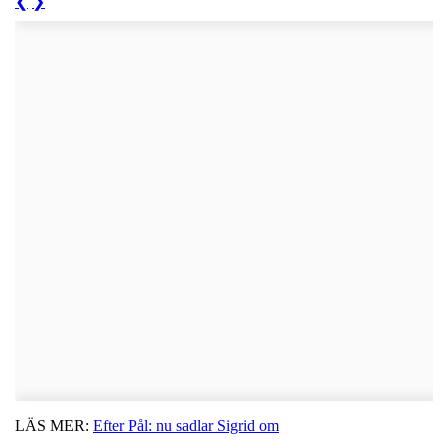
❮
❯
LÄS MER:
Efter Pål: nu sadlar Sigrid om