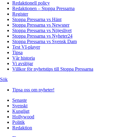
Redaktionell policy
Redaktionen – Stoppa Pressarna
Register
Stoppa Pressarna vs Hänt
Stoppa Pressarna vs Newsner
Stoppa Pressarna vs Nöjeslivet
Stoppa Pressarna vs Nyheter24
Stoppa Pressarna vs Svensk Dam
Test VI-player
Tipsa
Vår historia
Vi avslöjar
Villkor för nyhetstips till Stoppa Pressarna
Sök
Tipsa oss om nyheter!
Senaste
Svenskt
Kungligt
Hollywood
Politik
Redaktion