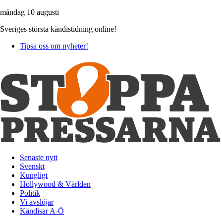
måndag 10 augusti
Sveriges största kändistidning online!
Tipsa oss om nyheter!
Senaste nytt
Svenskt
Kungligt
Hollywood & Världen
Politik
Vi avslöjar
Kändisar A-Ö