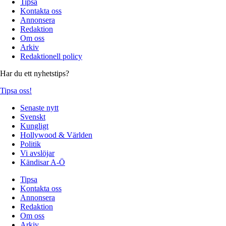
Tipsa
Kontakta oss
Annonsera
Redaktion
Om oss
Arkiv
Redaktionell policy
Har du ett nyhetstips?
Tipsa oss!
Senaste nytt
Svenskt
Kungligt
Hollywood & Världen
Politik
Vi avslöjar
Kändisar A-Ö
Tipsa
Kontakta oss
Annonsera
Redaktion
Om oss
Arkiv