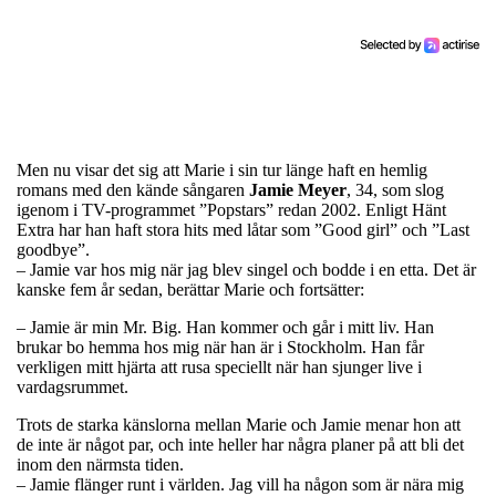
Men nu visar det sig att Marie i sin tur länge haft en hemlig
romans med den kände sångaren
Jamie Meyer
, 34, som slog
igenom i TV-programmet ”Popstars” redan 2002. Enligt Hänt
Extra har han haft stora hits med låtar som ”Good girl” och ”Last
goodbye”.
– Jamie var hos mig när jag blev singel och bodde i en etta. Det är
kanske fem år sedan, berättar Marie och fortsätter:
– Jamie är min Mr. Big. Han kommer och går i mitt liv. Han
brukar bo hemma hos mig när han är i Stockholm. Han får
verkligen mitt hjärta att rusa speciellt när han sjunger live i
vardagsrummet.
Trots de starka känslorna mellan Marie och Jamie menar hon att
de inte är något par, och inte heller har några planer på att bli det
inom den närmsta tiden.
– Jamie flänger runt i världen. Jag vill ha någon som är nära mig