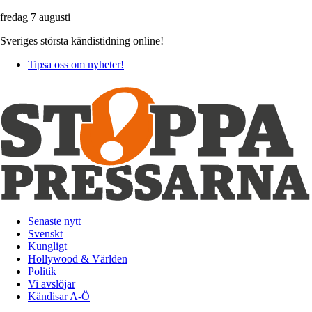
fredag 7 augusti
Sveriges största kändistidning online!
Tipsa oss om nyheter!
Senaste nytt
Svenskt
Kungligt
Hollywood & Världen
Politik
Vi avslöjar
Kändisar A-Ö