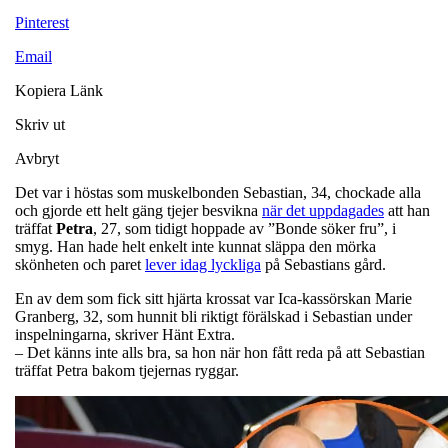
Pinterest
Email
Kopiera Länk
Skriv ut
Avbryt
Det var i höstas som muskelbonden Sebastian, 34, chockade alla
och gjorde ett helt gäng tjejer besvikna
när det uppdagades
att han
träffat
Petra
, 27, som tidigt hoppade av ”Bonde söker fru”, i
smyg. Han hade helt enkelt inte kunnat släppa den mörka
skönheten och paret
lever idag lyckliga
på Sebastians gård.
En av dem som fick sitt hjärta krossat var Ica-kassörskan Marie
Granberg, 32, som hunnit bli riktigt förälskad i Sebastian under
inspelningarna, skriver Hänt Extra.
– Det känns inte alls bra, sa hon när hon fått reda på att Sebastian
träffat Petra bakom tjejernas ryggar.