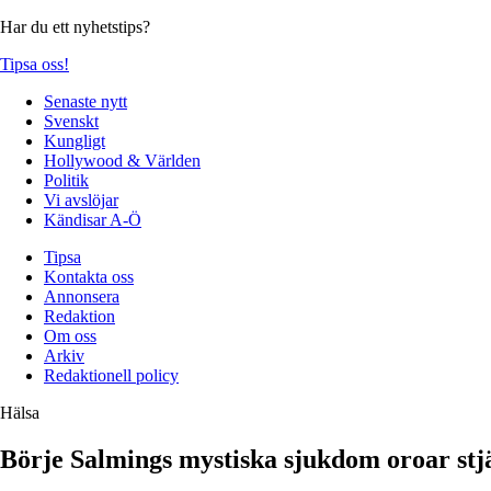
Har du ett nyhetstips?
Tipsa oss!
Senaste nytt
Svenskt
Kungligt
Hollywood & Världen
Politik
Vi avslöjar
Kändisar A-Ö
Tipsa
Kontakta oss
Annonsera
Redaktion
Om oss
Arkiv
Redaktionell policy
Hälsa
Börje Salmings mystiska sjukdom oroar st