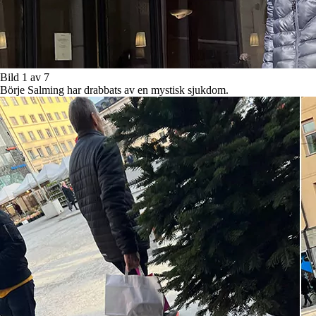
Bild 1 av 7
Börje Salming har drabbats av en mystisk sjukdom.