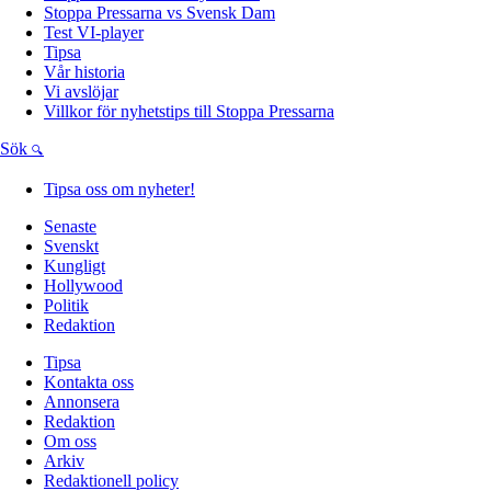
Stoppa Pressarna vs Svensk Dam
Test VI-player
Tipsa
Vår historia
Vi avslöjar
Villkor för nyhetstips till Stoppa Pressarna
Sök
Tipsa oss om nyheter!
Senaste
Svenskt
Kungligt
Hollywood
Politik
Redaktion
Tipsa
Kontakta oss
Annonsera
Redaktion
Om oss
Arkiv
Redaktionell policy