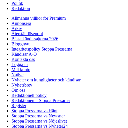
Politik
Redaktion
Allmänna villkor för Premium
Annonsera
Arkiv
Återställ lösenord
Bästa kändissajterna 2026
Bloggnytt
Integritetspolicy Stoppa Pressarna
Kändisar A-Ö
Kontakta oss
Logga in
Mitt konto
Native
Nyheter om kungligheter och kändisar
Nyhetsbrev
Om oss
Redaktionell policy
Redaktionen – Stoppa Pressarna
Register
Stoppa Pressarna vs Hänt
Stoppa Pressarna vs Newsner
Stoppa Pressarna vs Nöjeslivet
Stoppa Pressarna vs Nyheter24