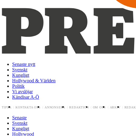
Senaste nytt
Svenskt
Kungligt
Hollywood & Världen
Politik
Vi avslöjar
Kändisar A-Ö
TIPSA
KONTAKTA OSS
ANNONSERA
REDAKTION
OM OSS
ARKIV
REDAK
Senaste
Svenskt
Kungligt
Hollywood