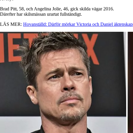
Brad Pitt, 58, och Angelina Jolie, 46, gick skilda vägar 2016.
Därefter har skilsmässan urartat fullständigt.
LÄS MER:
Hovanställd: Därför mörkar Victoria och Daniel äktenskap