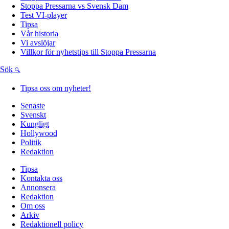
Stoppa Pressarna vs Svensk Dam
Test VI-player
Tipsa
Vår historia
Vi avslöjar
Villkor för nyhetstips till Stoppa Pressarna
Sök
Tipsa oss om nyheter!
Senaste
Svenskt
Kungligt
Hollywood
Politik
Redaktion
Tipsa
Kontakta oss
Annonsera
Redaktion
Om oss
Arkiv
Redaktionell policy