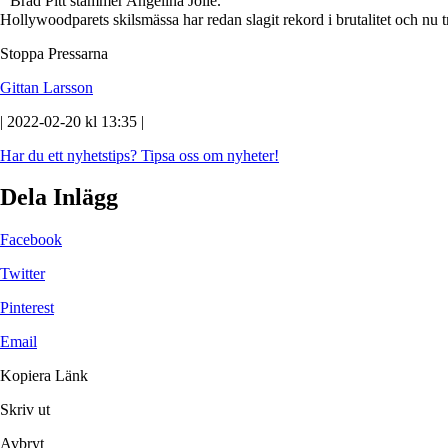
Brad Pitt stämmer Angelina Jolie.
Hollywoodparets skilsmässa har redan slagit rekord i brutalitet och nu 
Stoppa Pressarna
Gittan Larsson
| 2022-02-20 kl 13:35 |
Har du ett nyhetstips?
Tipsa oss om nyheter!
Dela Inlägg
Facebook
Twitter
Pinterest
Email
Kopiera Länk
Skriv ut
Avbryt