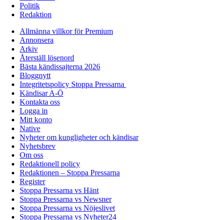
Politik
Redaktion
Allmänna villkor för Premium
Annonsera
Arkiv
Återställ lösenord
Bästa kändissajterna 2026
Bloggnytt
Integritetspolicy Stoppa Pressarna
Kändisar A-Ö
Kontakta oss
Logga in
Mitt konto
Native
Nyheter om kungligheter och kändisar
Nyhetsbrev
Om oss
Redaktionell policy
Redaktionen – Stoppa Pressarna
Register
Stoppa Pressarna vs Hänt
Stoppa Pressarna vs Newsner
Stoppa Pressarna vs Nöjeslivet
Stoppa Pressarna vs Nyheter24