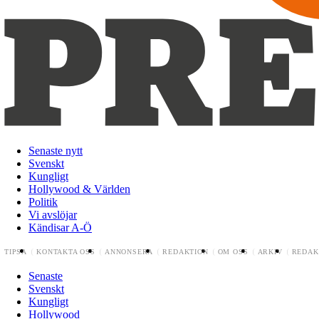
Senaste nytt
Svenskt
Kungligt
Hollywood & Världen
Politik
Vi avslöjar
Kändisar A-Ö
TIPSA
KONTAKTA OSS
ANNONSERA
REDAKTION
OM OSS
ARKIV
REDAK
Senaste
Svenskt
Kungligt
Hollywood