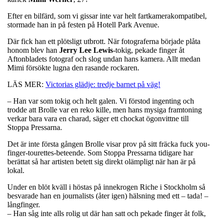
Efter en bilfärd, som vi gissar inte var helt fartkamerakompatibel,
stormade han in på festen på Hotell Park Avenue.
Där fick han ett plötsligt utbrott. När fotograferna började plåta
honom blev han
Jerry Lee Lewis
-tokig, pekade finger åt
Aftonbladets fotograf och slog undan hans kamera. Allt medan
Mimi försökte lugna den rasande rockaren.
LÄS MER:
Victorias glädje: tredje barnet på väg!
– Han var som tokig och helt galen. Vi förstod ingenting och
trodde att Brolle var en reko kille, men hans mysiga framtoning
verkar bara vara en charad, säger ett chockat ögonvittne till
Stoppa Pressarna.
Det är inte första gången Brolle visar prov på sitt fräcka fuck you-
finger-tourettes-beteende. Som Stoppa Pressarna tidigare har
berättat så har artisten betett sig direkt olämpligt när han är på
lokal.
Under en blöt kväll i höstas på innekrogen Riche i Stockholm så
besvarade han en journalists (åter igen) hälsning med ett – tada! –
långfinger.
– Han såg inte alls rolig ut där han satt och pekade finger åt folk,