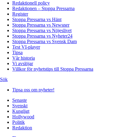
Redaktionell policy
Redaktionen – Stoppa Pressarna
Register
Stoppa Pressarna vs Hänt
Stoppa Pressarna vs Newsner
Stoppa Pressarna vs Nöjeslivet
Stoppa Pressarna vs Nyheter24
Stoppa Pressarna vs Svensk Dam
Test VI-player
Tipsa
Vår historia
Vi avslöjar
Villkor för nyhetstips till Stoppa Pressarna
Sök
Tipsa oss om nyheter!
Senaste
Svenskt
Kungligt
Hollywood
Politik
Redaktion