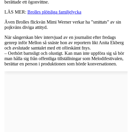
berättade ett ögonvittne.
LÄS MER:
Brolles plötsliga familjelycka
Även Brolles flickvän Mimi Werner verkar ha ”smittats” av sin
pojkväns diviga attityd.
När sångerskan blev intervjuad av en journalist efter fredags
genrep inför Mellon så snäste hon av reportern likt Anita Ekberg
och avslutade samtalet med ett oförskämt fnys.
– Oerhört barnsligt och olustigt. Kan man inte uppföra sig så bör
man hålla sig från offentliga tillställningar som Melodifestivalen,
berättar en person i produktionen som hörde konversationen.