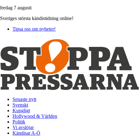
fredag 7 augusti
Sveriges största kändistidning online!
Tipsa oss om nyheter!
Senaste nytt
Svenskt
Kungligt
Hollywood & Världen
Politik
Vi avslöjar
Kändisar A-Ö