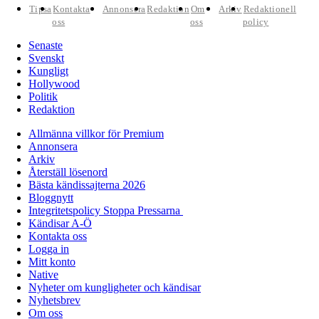
Tipsa
Kontakta
Annonsera
Redaktion
Om
Arkiv
Redaktionell
oss
oss
policy
Senaste
Svenskt
Kungligt
Hollywood
Politik
Redaktion
Allmänna villkor för Premium
Annonsera
Arkiv
Återställ lösenord
Bästa kändissajterna 2026
Bloggnytt
Integritetspolicy Stoppa Pressarna
Kändisar A-Ö
Kontakta oss
Logga in
Mitt konto
Native
Nyheter om kungligheter och kändisar
Nyhetsbrev
Om oss