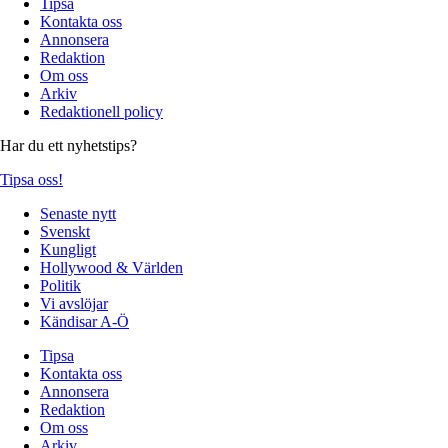
Tipsa
Kontakta oss
Annonsera
Redaktion
Om oss
Arkiv
Redaktionell policy
Har du ett nyhetstips?
Tipsa oss!
Senaste nytt
Svenskt
Kungligt
Hollywood & Världen
Politik
Vi avslöjar
Kändisar A-Ö
Tipsa
Kontakta oss
Annonsera
Redaktion
Om oss
Arkiv