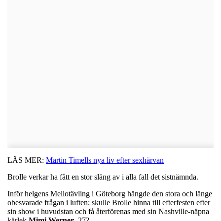
LÄS MER:
Martin Timells nya liv efter sexhärvan
Brolle verkar ha fått en stor släng av i alla fall det sistnämnda.
Inför helgens Mellotävling i Göteborg hängde den stora och länge
obesvarade frågan i luften; skulle Brolle hinna till efterfesten efter
sin show i huvudstan och få återförenas med sin Nashville-näpna
kärlek
Mimi Werner
, 27?