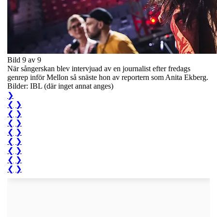
Bild 9 av 9
När sångerskan blev intervjuad av en journalist efter fredags
genrep inför Mellon så snäste hon av reportern som Anita Ekberg.
Bilder: IBL (där inget annat anges)
❯
❮
❯
❮
❯
❮
❯
❮
❯
❮
❯
❮
❯
❮
❯
❮
❯