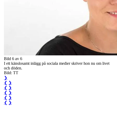
Bild 6 av 6
I ett känslosamt inlägg på sociala medier skriver hon nu om livet
och döden.
Bild: TT
❯
❮
❯
❮
❯
❮
❯
❮
❯
❮
❯