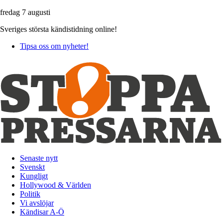
fredag 7 augusti
Sveriges största kändistidning online!
Tipsa oss om nyheter!
Senaste nytt
Svenskt
Kungligt
Hollywood & Världen
Politik
Vi avslöjar
Kändisar A-Ö