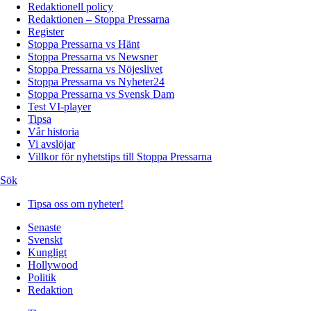
Redaktionell policy
Redaktionen – Stoppa Pressarna
Register
Stoppa Pressarna vs Hänt
Stoppa Pressarna vs Newsner
Stoppa Pressarna vs Nöjeslivet
Stoppa Pressarna vs Nyheter24
Stoppa Pressarna vs Svensk Dam
Test VI-player
Tipsa
Vår historia
Vi avslöjar
Villkor för nyhetstips till Stoppa Pressarna
Sök
Tipsa oss om nyheter!
Senaste
Svenskt
Kungligt
Hollywood
Politik
Redaktion