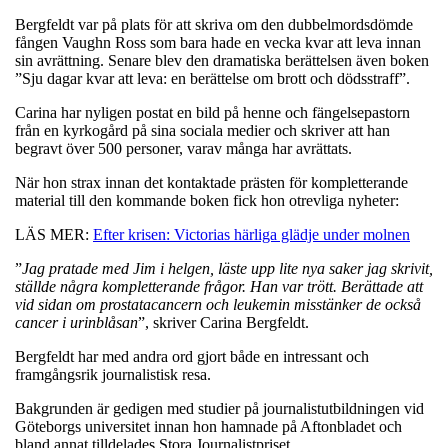
Bergfeldt var på plats för att skriva om den dubbelmordsdömde
fången Vaughn Ross som bara hade en vecka kvar att leva innan
sin avrättning. Senare blev den dramatiska berättelsen även boken
”Sju dagar kvar att leva: en berättelse om brott och dödsstraff”.
Carina har nyligen postat en bild på henne och fängelsepastorn
från en kyrkogård på sina sociala medier och skriver att han
begravt över 500 personer, varav många har avrättats.
När hon strax innan det kontaktade prästen för kompletterande
material till den kommande boken fick hon otrevliga nyheter:
LÄS MER:
Efter krisen: Victorias härliga glädje under molnen
”
Jag pratade med Jim i helgen, läste upp lite nya saker jag skrivit,
ställde några kompletterande frågor. Han var trött. Berättade att
vid sidan om prostatacancern och leukemin misstänker de också
cancer i urinblåsan
”, skriver Carina Bergfeldt.
Bergfeldt har med andra ord gjort både en intressant och
framgångsrik journalistisk resa.
Bakgrunden är gedigen med studier på journalistutbildningen vid
Göteborgs universitet innan hon hamnade på Aftonbladet och
bland annat tilldelades Stora Journalistpriset.