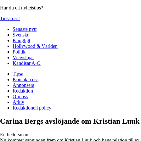
Har du ett nyhetstips?
Tipsa oss!
Senaste nytt
Svenskt
Kungligt
Hollywood & Världen
Politik
Vi avslöjar
Kändisar A-Ö
Tipsa
Kontakta oss
Annonsera
Redaktion
Om oss
Arkiv
Redaktionell policy
Carina Bergs avslöjande om Kristian Luuk
En hedersman.
Nu kommer sanningen fram om Kristian Luuk och hans relation till ex