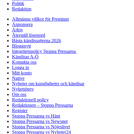
Politik
Redaktion
Allmänna villkor för Premium
Annonsera
Arkiv
Återställ lösenord
Bästa kändissajterna 2026
Bloggnytt
Integritetspolicy Stoppa Pressarna
Kändisar A-Ö
Kontakta oss
Logga in
Mitt konto
Native
Nyheter om kungligheter och kändisar
Nyhetsbrev
Om oss
Redaktionell policy
Redaktionen – Stoppa Pressarna
Register
Stoppa Pressarna vs Hänt
Stoppa Pressarna vs Newsner
Stoppa Pressarna vs Nöjeslivet
Stoppa Pressarna vs Nyheter24