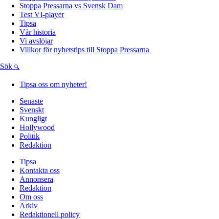
Stoppa Pressarna vs Svensk Dam
Test VI-player
Tipsa
Vår historia
Vi avslöjar
Villkor för nyhetstips till Stoppa Pressarna
Sök
Tipsa oss om nyheter!
Senaste
Svenskt
Kungligt
Hollywood
Politik
Redaktion
Tipsa
Kontakta oss
Annonsera
Redaktion
Om oss
Arkiv
Redaktionell policy