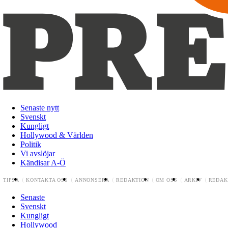
Senaste nytt
Svenskt
Kungligt
Hollywood & Världen
Politik
Vi avslöjar
Kändisar A-Ö
TIPSA
KONTAKTA OSS
ANNONSERA
REDAKTION
OM OSS
ARKIV
REDAK
Senaste
Svenskt
Kungligt
Hollywood