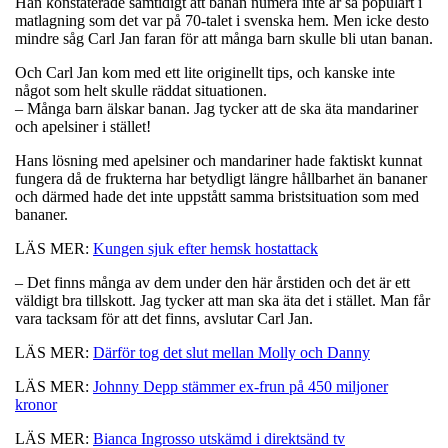
Han konstaterade samtidigt att banan numera inte är så populärt i
matlagning som det var på 70-talet i svenska hem. Men icke desto
mindre såg Carl Jan faran för att många barn skulle bli utan banan.
Och Carl Jan kom med ett lite originellt tips, och kanske inte
något som helt skulle räddat situationen.
– Många barn älskar banan. Jag tycker att de ska äta mandariner
och apelsiner i stället!
Hans lösning med apelsiner och mandariner hade faktiskt kunnat
fungera då de frukterna har betydligt längre hållbarhet än bananer
och därmed hade det inte uppstått samma bristsituation som med
bananer.
LÄS MER:
Kungen sjuk efter hemsk hostattack
– Det finns många av dem under den här årstiden och det är ett
väldigt bra tillskott. Jag tycker att man ska äta det i stället. Man får
vara tacksam för att det finns, avslutar Carl Jan.
LÄS MER:
Därför tog det slut mellan Molly och Danny
LÄS MER:
Johnny Depp stämmer ex-frun på 450 miljoner
kronor
LÄS MER:
Bianca Ingrosso utskämd i direktsänd tv