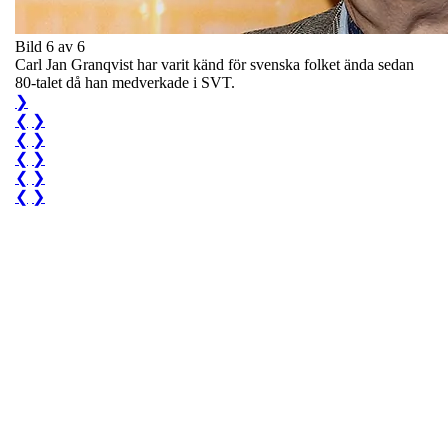
Bild 6 av 6
Carl Jan Granqvist har varit känd för svenska folket ända sedan
80-talet då han medverkade i SVT.
❯
❮
❯
❮
❯
❮
❯
❮
❯
❮
❯