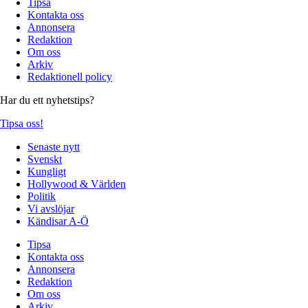
Tipsa
Kontakta oss
Annonsera
Redaktion
Om oss
Arkiv
Redaktionell policy
Har du ett nyhetstips?
Tipsa oss!
Senaste nytt
Svenskt
Kungligt
Hollywood & Världen
Politik
Vi avslöjar
Kändisar A-Ö
Tipsa
Kontakta oss
Annonsera
Redaktion
Om oss
Arkiv