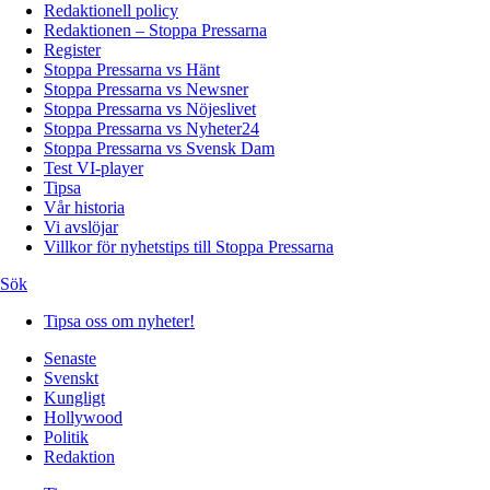
Redaktionell policy
Redaktionen – Stoppa Pressarna
Register
Stoppa Pressarna vs Hänt
Stoppa Pressarna vs Newsner
Stoppa Pressarna vs Nöjeslivet
Stoppa Pressarna vs Nyheter24
Stoppa Pressarna vs Svensk Dam
Test VI-player
Tipsa
Vår historia
Vi avslöjar
Villkor för nyhetstips till Stoppa Pressarna
Sök
Tipsa oss om nyheter!
Senaste
Svenskt
Kungligt
Hollywood
Politik
Redaktion