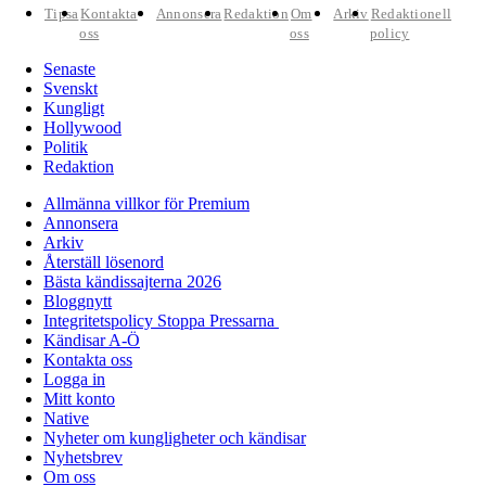
Tipsa
Kontakta
Annonsera
Redaktion
Om
Arkiv
Redaktionell
oss
oss
policy
Senaste
Svenskt
Kungligt
Hollywood
Politik
Redaktion
Allmänna villkor för Premium
Annonsera
Arkiv
Återställ lösenord
Bästa kändissajterna 2026
Bloggnytt
Integritetspolicy Stoppa Pressarna
Kändisar A-Ö
Kontakta oss
Logga in
Mitt konto
Native
Nyheter om kungligheter och kändisar
Nyhetsbrev
Om oss