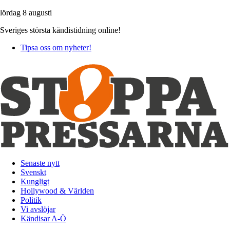
lördag 8 augusti
Sveriges största kändistidning online!
Tipsa oss om nyheter!
Senaste nytt
Svenskt
Kungligt
Hollywood & Världen
Politik
Vi avslöjar
Kändisar A-Ö