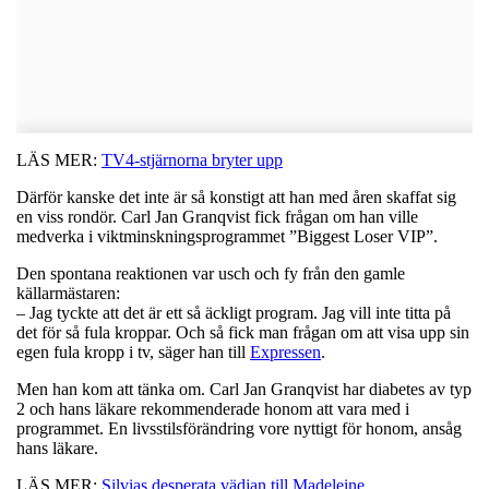
LÄS MER:
TV4-stjärnorna bryter upp
Därför kanske det inte är så konstigt att han med åren skaffat sig
en viss rondör. Carl Jan Granqvist fick frågan om han ville
medverka i viktminskningsprogrammet ”Biggest Loser VIP”.
Den spontana reaktionen var usch och fy från den gamle
källarmästaren:
– Jag tyckte att det är ett så äckligt program. Jag vill inte titta på
det för så fula kroppar. Och så fick man frågan om att visa upp sin
egen fula kropp i tv, säger han till
Expressen
.
Men han kom att tänka om. Carl Jan Granqvist har diabetes av typ
2 och hans läkare rekommenderade honom att vara med i
programmet. En livsstilsförändring vore nyttigt för honom, ansåg
hans läkare.
LÄS MER:
Silvias desperata vädjan till Madeleine