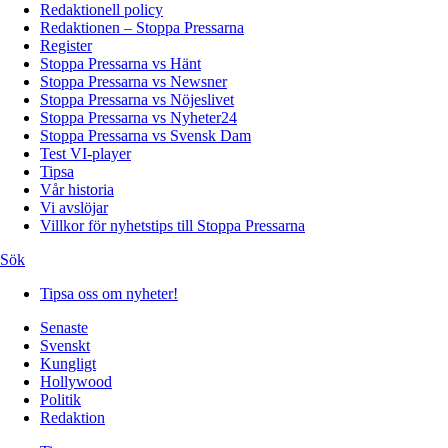
Redaktionell policy
Redaktionen – Stoppa Pressarna
Register
Stoppa Pressarna vs Hänt
Stoppa Pressarna vs Newsner
Stoppa Pressarna vs Nöjeslivet
Stoppa Pressarna vs Nyheter24
Stoppa Pressarna vs Svensk Dam
Test VI-player
Tipsa
Vår historia
Vi avslöjar
Villkor för nyhetstips till Stoppa Pressarna
Sök
Tipsa oss om nyheter!
Senaste
Svenskt
Kungligt
Hollywood
Politik
Redaktion