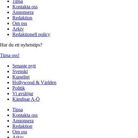
Tipsa
Kontakta oss
Annonsera
Redaktion
Om oss
Arkiv
Redaktionell policy
Har du ett nyhetstips?
Tipsa oss!
Senaste nytt
Svenskt
Kungligt
Hollywood & Världen
Politik
Vi avslöjar
Kändisar A-Ö
Tipsa
Kontakta oss
Annonsera
Redaktion
Om oss
Arkiv