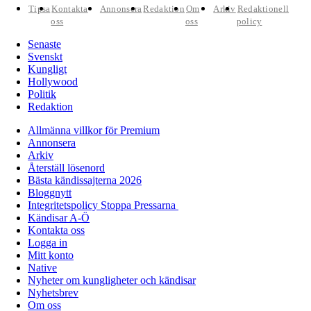
Tipsa
Kontakta
Annonsera
Redaktion
Om
Arkiv
Redaktionell
oss
oss
policy
Senaste
Svenskt
Kungligt
Hollywood
Politik
Redaktion
Allmänna villkor för Premium
Annonsera
Arkiv
Återställ lösenord
Bästa kändissajterna 2026
Bloggnytt
Integritetspolicy Stoppa Pressarna
Kändisar A-Ö
Kontakta oss
Logga in
Mitt konto
Native
Nyheter om kungligheter och kändisar
Nyhetsbrev
Om oss