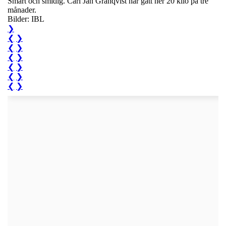
Smärt och smidig. Carl Jan Granqvist har gått ner 20 kilo på tre
månader.
Bilder: IBL
❯
❮
❯
❮
❯
❮
❯
❮
❯
❮
❯
❮
❯