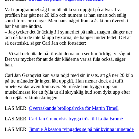
Väl i programmet såg han till att ta sin uppgift på allvar. Tv-
profilen har gått ner 20 kilo och numera är han smärt och stilig
som i fornstora dagar. Men hans något franka åsikt om övervikt
har han inte ändrat.
– Jag tycker det är äckligt! I synnerhet på män, magen hänger ner
och då kan de inte få upp byxorna, de hänger under fettet. Det är
så oestetiskt, säger Carl Jan och fortsätter:
– Vi satt och tittade på före-bilderna och ser hur äckliga vi såg ut.
Det var mycket för att de där kläderna var så fula också, säger
han.
Carl Jan Granqvist kan vara nöjd med sin insats, att gå ner 20 kilo
på tre månader är ingen lätt uppgift. Han menar dock att tufft
arbete väntar även framöver. Nu måste han bygga upp sin
muskelmassa för att fylla ut all skrynklig hud som dykt upp efter
den rejäla viktminskningen.
LÄS MER:
Överraskande bröllopslycka för Martin Timell
LÄS MER:
Carl Jan Granqvists trygga tröst till Lotta Bromé
LÄS MER:
Jimmie Åkesson tvingades se på när kvinna urinerade