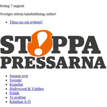
fredag 7 augusti
Sveriges största kändistidning online!
Tipsa oss om nyheter!
Senaste nytt
Svenskt
Kungligt
Hollywood & Världen
Politik
Vi avslöjar
Kändisar A-Ö