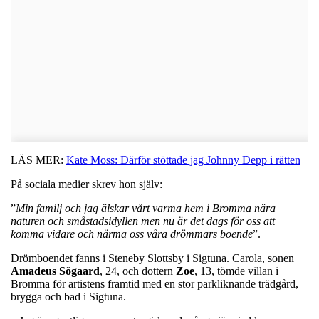
LÄS MER:
Kate Moss: Därför stöttade jag Johnny Depp i rätten
På sociala medier skrev hon själv:
”
Min familj och jag älskar vårt varma hem i Bromma nära
naturen och småstadsidyllen men nu är det dags för oss att
komma vidare och närma oss våra drömmars boende
”.
Drömboendet fanns i Steneby Slottsby i Sigtuna. Carola, sonen
Amadeus Sögaard
, 24, och dottern
Zoe
, 13, tömde villan i
Bromma för artistens framtid med en stor parkliknande trädgård,
brygga och bad i Sigtuna.