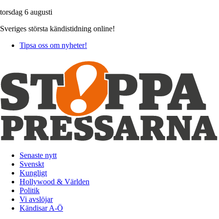
torsdag 6 augusti
Sveriges största kändistidning online!
Tipsa oss om nyheter!
Senaste nytt
Svenskt
Kungligt
Hollywood & Världen
Politik
Vi avslöjar
Kändisar A-Ö