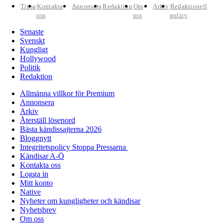
Tipsa
Kontakta
Annonsera
Redaktion
Om
Arkiv
Redaktionell
oss
oss
policy
Senaste
Svenskt
Kungligt
Hollywood
Politik
Redaktion
Allmänna villkor för Premium
Annonsera
Arkiv
Återställ lösenord
Bästa kändissajterna 2026
Bloggnytt
Integritetspolicy Stoppa Pressarna
Kändisar A-Ö
Kontakta oss
Logga in
Mitt konto
Native
Nyheter om kungligheter och kändisar
Nyhetsbrev
Om oss