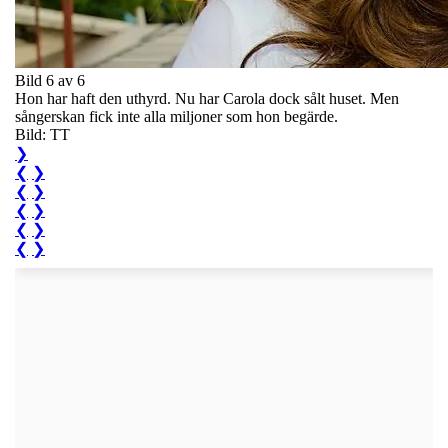
Bild 6 av 6
Hon har haft den uthyrd. Nu har Carola dock sålt huset. Men
sångerskan fick inte alla miljoner som hon begärde.
Bild: TT
❯
❮
❯
❮
❯
❮
❯
❮
❯
❮
❯