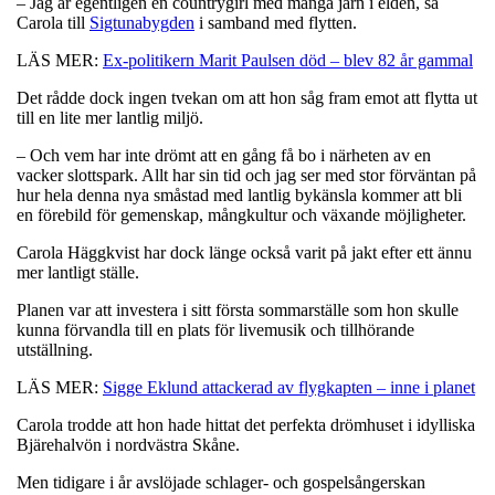
– Jag är egentligen en countrygirl med många järn i elden, sa
Carola till
Sigtunabygden
i samband med flytten.
LÄS MER:
Ex-politikern Marit Paulsen död – blev 82 år gammal
Det rådde dock ingen tvekan om att hon såg fram emot att flytta ut
till en lite mer lantlig miljö.
– Och vem har inte drömt att en gång få bo i närheten av en
vacker slottspark. Allt har sin tid och jag ser med stor förväntan på
hur hela denna nya småstad med lantlig bykänsla kommer att bli
en förebild för gemenskap, mångkultur och växande möjligheter.
Carola Häggkvist har dock länge också varit på jakt efter ett ännu
mer lantligt ställe.
Planen var att investera i sitt första sommarställe som hon skulle
kunna förvandla till en plats för livemusik och tillhörande
utställning.
LÄS MER:
Sigge Eklund attackerad av flygkapten – inne i planet
Carola trodde att hon hade hittat det perfekta drömhuset i idylliska
Bjärehalvön i nordvästra Skåne.
Men tidigare i år avslöjade schlager- och gospelsångerskan