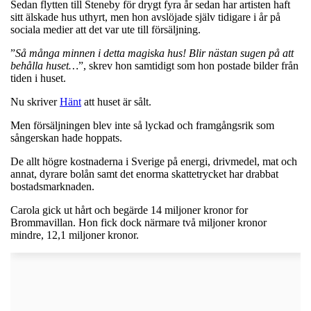
Sedan flytten till Steneby för drygt fyra år sedan har artisten haft
sitt älskade hus uthyrt, men hon avslöjade själv tidigare i år på
sociala medier att det var ute till försäljning.
”
Så många minnen i detta magiska hus! Blir nästan sugen på att
behålla huset…
”, skrev hon samtidigt som hon postade bilder från
tiden i huset.
Nu skriver
Hänt
att huset är sålt.
Men försäljningen blev inte så lyckad och framgångsrik som
sångerskan hade hoppats.
De allt högre kostnaderna i Sverige på energi, drivmedel, mat och
annat, dyrare bolån samt det enorma skattetrycket har drabbat
bostadsmarknaden.
Carola gick ut hårt och begärde 14 miljoner kronor for
Brommavillan. Hon fick dock närmare två miljoner kronor
mindre, 12,1 miljoner kronor.