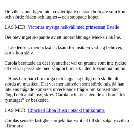
De ville sannerligen inte ha ytterligare en stockholmare som kom
och störde friden och lugnet – och stoppade köpet.
LÄS MER:
Victorias mysiga helkväll med prinsessan Estelle
Det blev inget skapande av ett underhållnings-Mecka i Skåne.
– Lite ledsen, men också tacksam för insikten vad jag behöver,
skrev hon själv.
Carola berättade att det i synnerhet var en granne som inte tyckte
att det var passande med sång och musik i den trivsamma miljön.
– Hans barnbarn brukar gå och lägga sig tidigt och skulle bli
störda av musiken. Det var mer attityden som störde mig då han
inte ens frågade konkreta utvecklande frågor om konserttider,
längd och antal, osv, skrev Carola och konstaterade att hon “fick
rysningar” av beskedet.
LÄS MER:
Chockad Ebba Bush i otäckt trafikdrama
Carolas senaste fastighetsprojekt har varit att till slut sälja lyxvillan
i Bromma