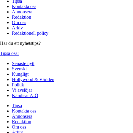
Tipsa
Kontakta oss
Annonsera
Redaktion
Om oss
Arkiv
Redaktionell policy
Har du ett nyhetstips?
Tipsa oss!
Senaste nytt
Svenskt
Kungligt
Hollywood & Världen
Politik
Vi avslöjar
Kändisar A-Ö
Tipsa
Kontakta oss
Annonsera
Redaktion
Om oss
Arkiv