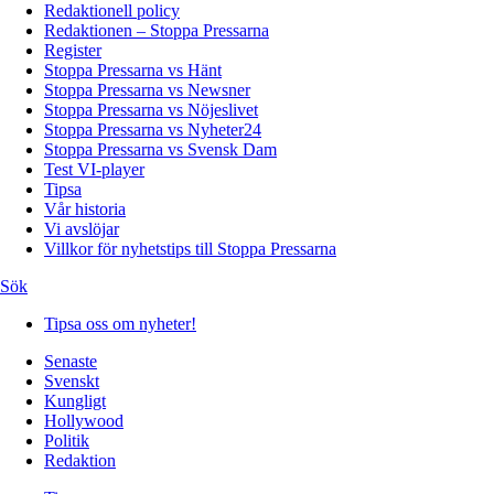
Redaktionell policy
Redaktionen – Stoppa Pressarna
Register
Stoppa Pressarna vs Hänt
Stoppa Pressarna vs Newsner
Stoppa Pressarna vs Nöjeslivet
Stoppa Pressarna vs Nyheter24
Stoppa Pressarna vs Svensk Dam
Test VI-player
Tipsa
Vår historia
Vi avslöjar
Villkor för nyhetstips till Stoppa Pressarna
Sök
Tipsa oss om nyheter!
Senaste
Svenskt
Kungligt
Hollywood
Politik
Redaktion