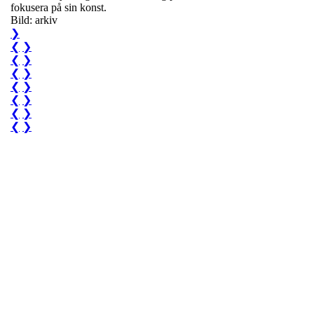
fokusera på sin konst.
Bild: arkiv
❯
❮
❯
❮
❯
❮
❯
❮
❯
❮
❯
❮
❯
❮
❯