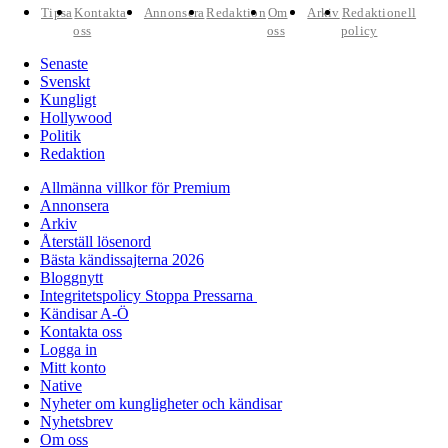
Tipsa
Kontakta
Annonsera
Redaktion
Om
Arkiv
Redaktionell
oss
oss
policy
Senaste
Svenskt
Kungligt
Hollywood
Politik
Redaktion
Allmänna villkor för Premium
Annonsera
Arkiv
Återställ lösenord
Bästa kändissajterna 2026
Bloggnytt
Integritetspolicy Stoppa Pressarna
Kändisar A-Ö
Kontakta oss
Logga in
Mitt konto
Native
Nyheter om kungligheter och kändisar
Nyhetsbrev
Om oss