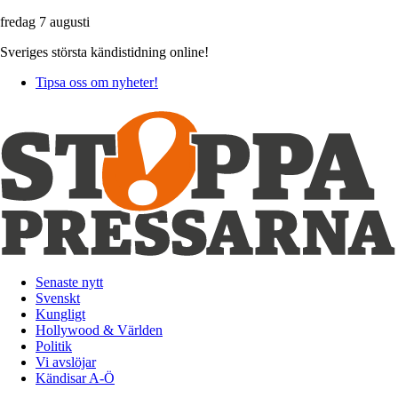
fredag 7 augusti
Sveriges största kändistidning online!
Tipsa oss om nyheter!
Senaste nytt
Svenskt
Kungligt
Hollywood & Världen
Politik
Vi avslöjar
Kändisar A-Ö