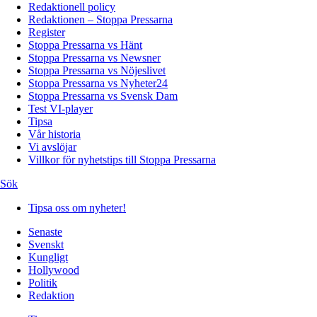
Redaktionell policy
Redaktionen – Stoppa Pressarna
Register
Stoppa Pressarna vs Hänt
Stoppa Pressarna vs Newsner
Stoppa Pressarna vs Nöjeslivet
Stoppa Pressarna vs Nyheter24
Stoppa Pressarna vs Svensk Dam
Test VI-player
Tipsa
Vår historia
Vi avslöjar
Villkor för nyhetstips till Stoppa Pressarna
Sök
Tipsa oss om nyheter!
Senaste
Svenskt
Kungligt
Hollywood
Politik
Redaktion