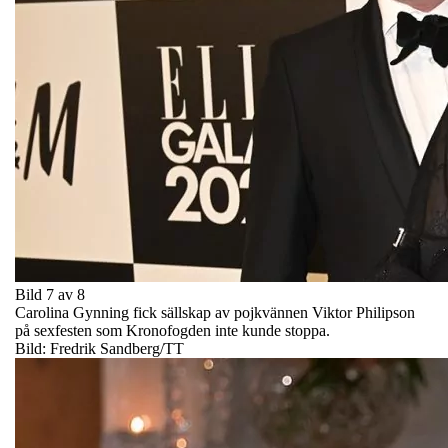
Bild 7 av 8
Carolina Gynning fick sällskap av pojkvännen Viktor Philipson
på sexfesten som Kronofogden inte kunde stoppa.
Bild: Fredrik Sandberg/TT