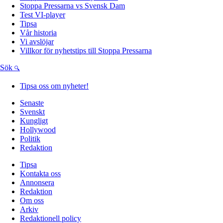
Stoppa Pressarna vs Svensk Dam
Test VI-player
Tipsa
Vår historia
Vi avslöjar
Villkor för nyhetstips till Stoppa Pressarna
Sök
Tipsa oss om nyheter!
Senaste
Svenskt
Kungligt
Hollywood
Politik
Redaktion
Tipsa
Kontakta oss
Annonsera
Redaktion
Om oss
Arkiv
Redaktionell policy