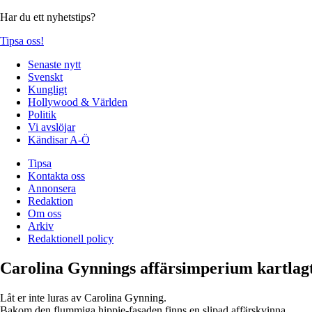
Har du ett nyhetstips?
Tipsa oss!
Senaste nytt
Svenskt
Kungligt
Hollywood & Världen
Politik
Vi avslöjar
Kändisar A-Ö
Tipsa
Kontakta oss
Annonsera
Redaktion
Om oss
Arkiv
Redaktionell policy
Carolina Gynnings affärsimperium kartlag
Låt er inte luras av Carolina Gynning.
Bakom den flummiga hippie-fasaden finns en slipad affärskvinna.