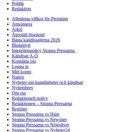
Politik
Redaktion
Allmänna villkor för Premium
Annonsera
Arkiv
Återställ lösenord
Bästa kändissajterna 2026
Bloggnytt
Integritetspolicy Stoppa Pressarna
Kändisar A-Ö
Kontakta oss
Logga in
Mitt konto
Native
Nyheter om kungligheter och kändisar
Nyhetsbrev
Om oss
Redaktionell policy
Redaktionen – Stoppa Pressarna
Register
Stoppa Pressarna vs Hänt
Stoppa Pressarna vs Newsner
Stoppa Pressarna vs Nöjeslivet
Stoppa Pressarna vs Nyheter24