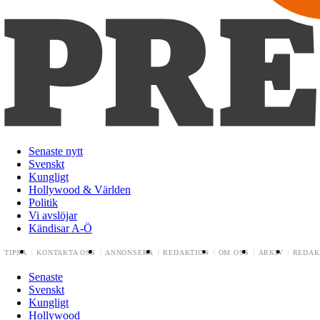
Senaste nytt
Svenskt
Kungligt
Hollywood & Världen
Politik
Vi avslöjar
Kändisar A-Ö
TIPSA
KONTAKTA OSS
ANNONSERA
REDAKTION
OM OSS
ARKIV
REDAK
Senaste
Svenskt
Kungligt
Hollywood