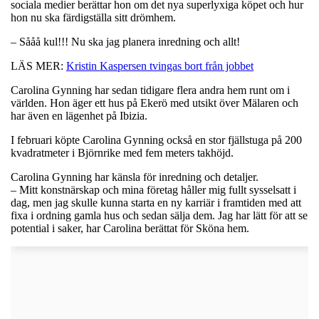
sociala medier berättar hon om det nya superlyxiga köpet och hur
hon nu ska färdigställa sitt drömhem.
– Sååå kul!!! Nu ska jag planera inredning och allt!
LÄS MER:
Kristin Kaspersen tvingas bort från jobbet
Carolina Gynning har sedan tidigare flera andra hem runt om i
världen. Hon äger ett hus på Ekerö med utsikt över Mälaren och
har även en lägenhet på Ibizia.
I februari köpte Carolina Gynning också en stor fjällstuga på 200
kvadratmeter i Björnrike med fem meters takhöjd.
Carolina Gynning har känsla för inredning och detaljer.
– Mitt konstnärskap och mina företag håller mig fullt sysselsatt i
dag, men jag skulle kunna starta en ny karriär i framtiden med att
fixa i ordning gamla hus och sedan sälja dem. Jag har lätt för att se
potential i saker, har Carolina berättat för Sköna hem.