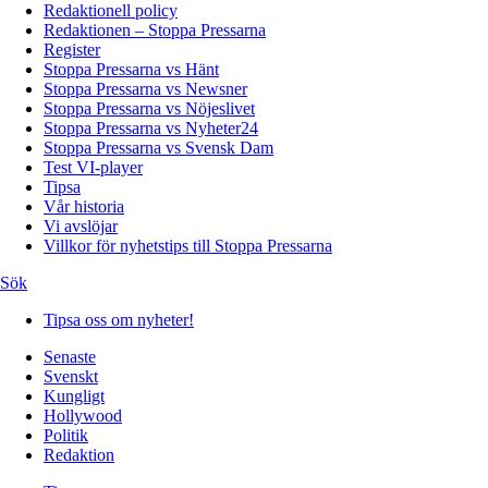
Redaktionell policy
Redaktionen – Stoppa Pressarna
Register
Stoppa Pressarna vs Hänt
Stoppa Pressarna vs Newsner
Stoppa Pressarna vs Nöjeslivet
Stoppa Pressarna vs Nyheter24
Stoppa Pressarna vs Svensk Dam
Test VI-player
Tipsa
Vår historia
Vi avslöjar
Villkor för nyhetstips till Stoppa Pressarna
Sök
Tipsa oss om nyheter!
Senaste
Svenskt
Kungligt
Hollywood
Politik
Redaktion