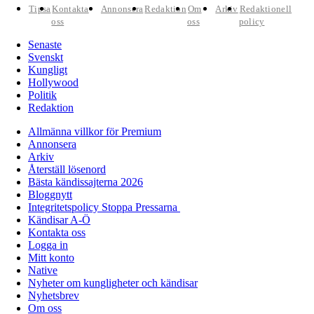
Tipsa
Kontakta
Annonsera
Redaktion
Om
Arkiv
Redaktionell
oss
oss
policy
Senaste
Svenskt
Kungligt
Hollywood
Politik
Redaktion
Allmänna villkor för Premium
Annonsera
Arkiv
Återställ lösenord
Bästa kändissajterna 2026
Bloggnytt
Integritetspolicy Stoppa Pressarna
Kändisar A-Ö
Kontakta oss
Logga in
Mitt konto
Native
Nyheter om kungligheter och kändisar
Nyhetsbrev
Om oss