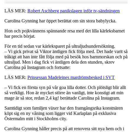
LÄS MER:
Robert Aschberg panikslagen inför tv-sändningen
Carolina Gynning har öppet berättat om sin stora babylycka.
Hon och pojkvännens spännande resa med det lilla kärleksbarnet
har precis börjat.
För en tid sedan var kärleksparet på ultraljudsundersökning.
– Vi gick privat så Viktor äntligen fick följa med. Det hade varit så
tråkigt att han inte fått följa med på besök hos barnmorskan och på
ultraljud. Men i dag fick vi äntligen dela den stunden, skrev
Carolina på Instagram och fortsatte:
LÄS MER:
Prinsessan Madeleines mardrömsbesked i SVT
– Vi fick en första syn på vår goa lilla dotter. Och plötsligt blir allt
så verkligt. Hon är mycket större än vanligt, inte konstigt att min
mage är så stor, redan 2,4 kg! berättade Carolina på Instagram.
Samtidigt som familjen växer har den framgångsrika konstnären
köpt sig en ny våning som ligger vid Karlaplan på exklusiva
Östermalm mitt i Stockholms city.
Carolina Gynning håller precis på att renovera sitt nya hem och i