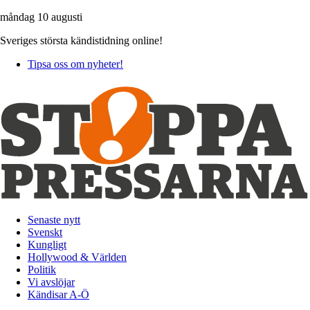
måndag 10 augusti
Sveriges största kändistidning online!
Tipsa oss om nyheter!
Senaste nytt
Svenskt
Kungligt
Hollywood & Världen
Politik
Vi avslöjar
Kändisar A-Ö