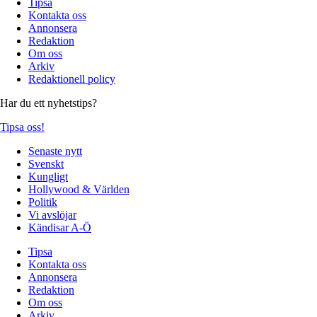
Tipsa
Kontakta oss
Annonsera
Redaktion
Om oss
Arkiv
Redaktionell policy
Har du ett nyhetstips?
Tipsa oss!
Senaste nytt
Svenskt
Kungligt
Hollywood & Världen
Politik
Vi avslöjar
Kändisar A-Ö
Tipsa
Kontakta oss
Annonsera
Redaktion
Om oss
Arkiv