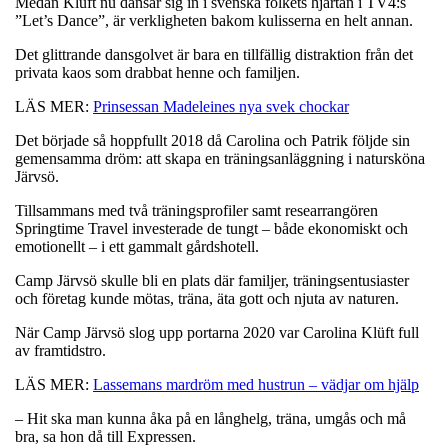
Medan Klüft nu dansar sig in i svenska folkets hjärtan i TV4:s
”Let’s Dance”, är verkligheten bakom kulisserna en helt annan.
Det glittrande dansgolvet är bara en tillfällig distraktion från det
privata kaos som drabbat henne och familjen.
LÄS MER:
Prinsessan Madeleines nya svek chockar
Det började så hoppfullt 2018 då Carolina och Patrik följde sin
gemensamma dröm: att skapa en träningsanläggning i natursköna
Järvsö.
Tillsammans med två träningsprofiler samt researrangören
Springtime Travel investerade de tungt – både ekonomiskt och
emotionellt – i ett gammalt gårdshotell.
Camp Järvsö skulle bli en plats där familjer, träningsentusiaster
och företag kunde mötas, träna, äta gott och njuta av naturen.
När Camp Järvsö slog upp portarna 2020 var Carolina Klüft full
av framtidstro.
LÄS MER:
Lassemans mardröm med hustrun – vädjar om hjälp
– Hit ska man kunna åka på en långhelg, träna, umgås och må
bra, sa hon då till Expressen.