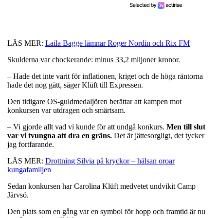
LÄS MER:
Laila Bagge lämnar Roger Nordin och Rix FM
Skulderna var chockerande: minus 33,2 miljoner kronor.
– Hade det inte varit för inflationen, kriget och de höga räntorna
hade det nog gått, säger Klüft till Expressen.
Den tidigare OS-guldmedaljören berättar att kampen mot
konkursen var utdragen och smärtsam.
– Vi gjorde allt vad vi kunde för att undgå konkurs.
Men till slut
var vi tvungna att dra en gräns.
Det är jättesorgligt, det tycker
jag fortfarande.
LÄS MER:
Drottning Silvia på kryckor – hälsan oroar
kungafamiljen
Sedan konkursen har Carolina Klüft medvetet undvikit Camp
Järvsö.
Den plats som en gång var en symbol för hopp och framtid är nu