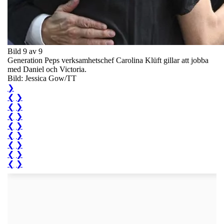
Bild 9 av 9
Generation Peps verksamhetschef Carolina Klüft gillar att jobba
med Daniel och Victoria.
Bild: Jessica Gow/TT
❯
❮
❯
❮
❯
❮
❯
❮
❯
❮
❯
❮
❯
❮
❯
❮
❯