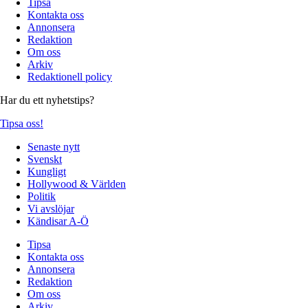
Tipsa
Kontakta oss
Annonsera
Redaktion
Om oss
Arkiv
Redaktionell policy
Har du ett nyhetstips?
Tipsa oss!
Senaste nytt
Svenskt
Kungligt
Hollywood & Världen
Politik
Vi avslöjar
Kändisar A-Ö
Tipsa
Kontakta oss
Annonsera
Redaktion
Om oss
Arkiv