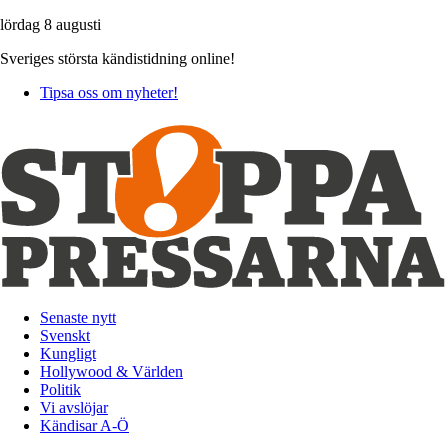
lördag 8 augusti
Sveriges största kändistidning online!
Tipsa oss om nyheter!
Senaste nytt
Svenskt
Kungligt
Hollywood & Världen
Politik
Vi avslöjar
Kändisar A-Ö