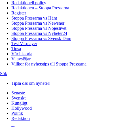
Redaktionell policy
Redaktionen – Stoppa Pressarna
Register
Stoppa Pressarna vs Hänt
Stoppa Pressarna vs Newsner
Stoppa Pressarna vs Nöjeslivet
Stoppa Pressarna vs Nyheter24
Stoppa Pressarna vs Svensk Dam
Test VI-player
Tipsa
Vår historia
Vi avslöjar
Villkor för nyhetstips till Stoppa Pressarna
Sök
Tipsa oss om nyheter!
Senaste
Svenskt
Kungligt
Hollywood
Politik
Redaktion