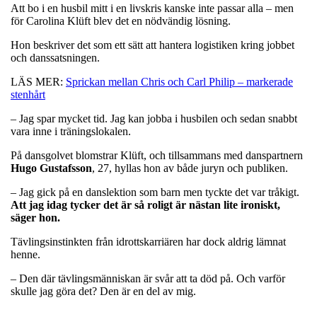
Att bo i en husbil mitt i en livskris kanske inte passar alla – men
för Carolina Klüft blev det en nödvändig lösning.
Hon beskriver det som ett sätt att hantera logistiken kring jobbet
och danssatsningen.
LÄS MER:
Sprickan mellan Chris och Carl Philip – markerade
stenhårt
– Jag spar mycket tid. Jag kan jobba i husbilen och sedan snabbt
vara inne i träningslokalen.
På dansgolvet blomstrar Klüft, och tillsammans med danspartnern
Hugo
Gustafsson
, 27, hyllas hon av både juryn och publiken.
– Jag gick på en danslektion som barn men tyckte det var tråkigt.
Att jag idag tycker det är så roligt är nästan lite ironiskt,
säger hon.
Tävlingsinstinkten från idrottskarriären har dock aldrig lämnat
henne.
– Den där tävlingsmänniskan är svår att ta död på. Och varför
skulle jag göra det? Den är en del av mig.