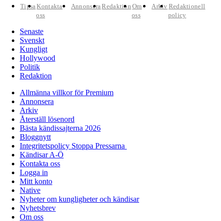
Tipsa
Kontakta
Annonsera
Redaktion
Om
Arkiv
Redaktionell
oss
oss
policy
Senaste
Svenskt
Kungligt
Hollywood
Politik
Redaktion
Allmänna villkor för Premium
Annonsera
Arkiv
Återställ lösenord
Bästa kändissajterna 2026
Bloggnytt
Integritetspolicy Stoppa Pressarna
Kändisar A-Ö
Kontakta oss
Logga in
Mitt konto
Native
Nyheter om kungligheter och kändisar
Nyhetsbrev
Om oss