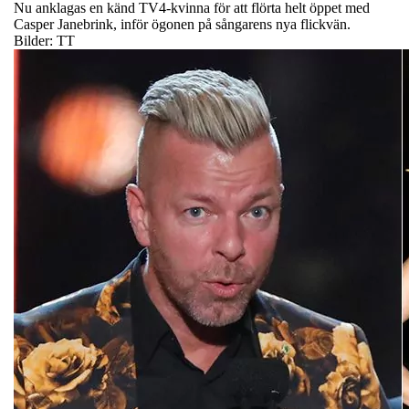
Nu anklagas en känd TV4-kvinna för att flörta helt öppet med
Casper Janebrink, inför ögonen på sångarens nya flickvän.
Bilder: TT