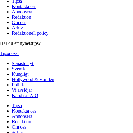
Tipsa
Kontakta oss
Annonsera
Redaktion
Om oss
Arkiv
Redaktionell policy
Har du ett nyhetstips?
Tipsa oss!
Senaste nytt
Svenskt
Kungligt
Hollywood & Världen
Politik
Vi avslöjar
Kändisar A-Ö
Tipsa
Kontakta oss
Annonsera
Redaktion
Om oss
Arkiv