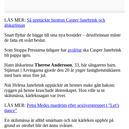
LÄS MER:
Så upptäckte hustrun Casper Janebrink och
älskarinnan
Snart flyttar de bägge till sina nya bostäder – dessförinnan måste
de fatta ett svårt beslut.
Som Stoppa Pressarna tidigare har
avslöjat
ska Casper Janebrink
bli pappa igen.
Hans älskarinna
Therese Andersson
, 33, bär sångarens barn.
Stjärnan i Arvingarna gjorde den 20 år yngre fastighetsmäklaren
med barn strax före jul.
När Helena Janebrink upptäckte att hennes make gått bakom
ryggen på henne kraschade äktenskapet. Hon ville ta ut
skilsmässa, kärlekssagan var över.
LÄS MER:
Petra Medes mardröm efter sexövergreppet i ”Let’s
dance”
En skilsmässa är alltid smärtsam och när kärleken upphör på
grund av otrohet blir det ännu svårare.