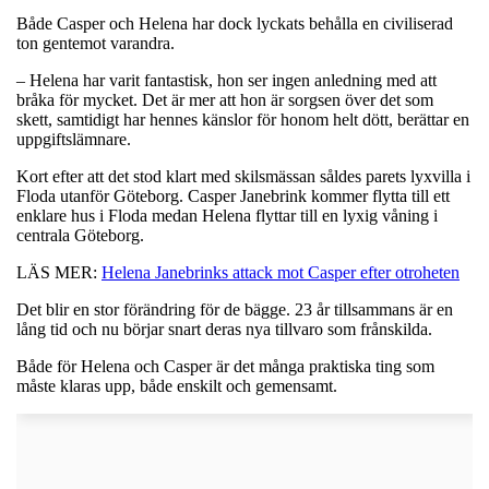
Både Casper och Helena har dock lyckats behålla en civiliserad
ton gentemot varandra.
– Helena har varit fantastisk, hon ser ingen anledning med att
bråka för mycket. Det är mer att hon är sorgsen över det som
skett, samtidigt har hennes känslor för honom helt dött, berättar en
uppgiftslämnare.
Kort efter att det stod klart med skilsmässan såldes parets lyxvilla i
Floda utanför Göteborg. Casper Janebrink kommer flytta till ett
enklare hus i Floda medan Helena flyttar till en lyxig våning i
centrala Göteborg.
LÄS MER:
Helena Janebrinks attack mot Casper efter otroheten
Det blir en stor förändring för de bägge. 23 år tillsammans är en
lång tid och nu börjar snart deras nya tillvaro som frånskilda.
Både för Helena och Casper är det många praktiska ting som
måste klaras upp, både enskilt och gemensamt.