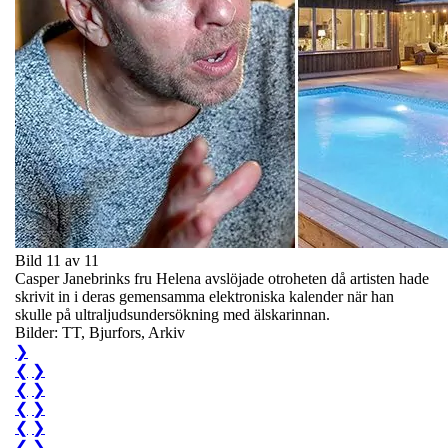
Bild 11 av 11
Casper Janebrinks fru Helena avslöjade otroheten då artisten hade
skrivit in i deras gemensamma elektroniska kalender när han
skulle på ultraljudsundersökning med älskarinnan.
Bilder: TT, Bjurfors, Arkiv
❯
❮
❯
❮
❯
❮
❯
❮
❯
❮
❯