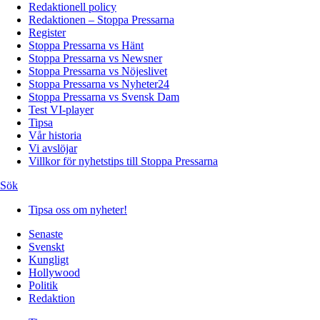
Redaktionell policy
Redaktionen – Stoppa Pressarna
Register
Stoppa Pressarna vs Hänt
Stoppa Pressarna vs Newsner
Stoppa Pressarna vs Nöjeslivet
Stoppa Pressarna vs Nyheter24
Stoppa Pressarna vs Svensk Dam
Test VI-player
Tipsa
Vår historia
Vi avslöjar
Villkor för nyhetstips till Stoppa Pressarna
Sök
Tipsa oss om nyheter!
Senaste
Svenskt
Kungligt
Hollywood
Politik
Redaktion