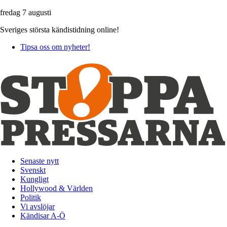
fredag 7 augusti
Sveriges största kändistidning online!
Tipsa oss om nyheter!
Senaste nytt
Svenskt
Kungligt
Hollywood & Världen
Politik
Vi avslöjar
Kändisar A-Ö