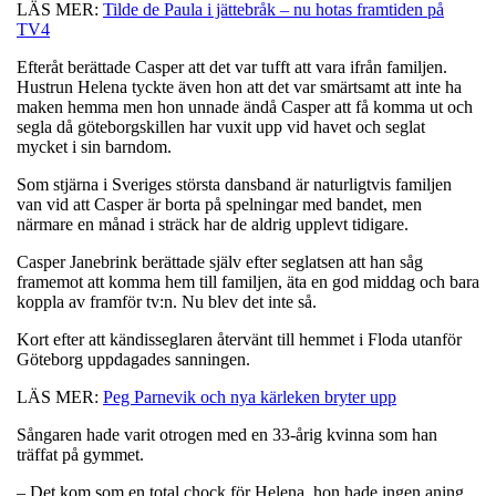
LÄS MER:
Tilde de Paula i jättebråk – nu hotas framtiden på
TV4
Efteråt berättade Casper att det var tufft att vara ifrån familjen.
Hustrun Helena tyckte även hon att det var smärtsamt att inte ha
maken hemma men hon unnade ändå Casper att få komma ut och
segla då göteborgskillen har vuxit upp vid havet och seglat
mycket i sin barndom.
Som stjärna i Sveriges största dansband är naturligtvis familjen
van vid att Casper är borta på spelningar med bandet, men
närmare en månad i sträck har de aldrig upplevt tidigare.
Casper Janebrink berättade själv efter seglatsen att han såg
framemot att komma hem till familjen, äta en god middag och bara
koppla av framför tv:n. Nu blev det inte så.
Kort efter att kändisseglaren återvänt till hemmet i Floda utanför
Göteborg uppdagades sanningen.
LÄS MER:
Peg Parnevik och nya kärleken bryter upp
Sångaren hade varit otrogen med en 33-årig kvinna som han
träffat på gymmet.
– Det kom som en total chock för Helena, hon hade ingen aning.