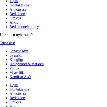
Tipsa
Kontakta oss
Annonsera
Redaktion
Om oss
Arkiv
Redaktionell policy
Har du ett nyhetstips?
Tipsa oss!
Senaste nytt
Svenskt
Kungligt
Hollywood & Världen
Politik
Vi avslöjar
Kändisar A-Ö
Tipsa
Kontakta oss
Annonsera
Redaktion
Om oss
Arkiv