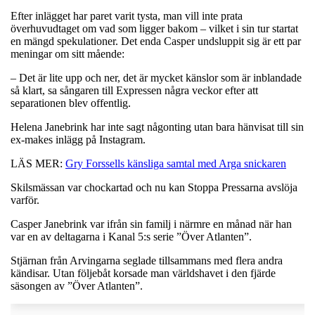
Efter inlägget har paret varit tysta, man vill inte prata
överhuvudtaget om vad som ligger bakom – vilket i sin tur startat
en mängd spekulationer. Det enda Casper undsluppit sig är ett par
meningar om sitt mående:
– Det är lite upp och ner, det är mycket känslor som är inblandade
så klart, sa sångaren till Expressen några veckor efter att
separationen blev offentlig.
Helena Janebrink har inte sagt någonting utan bara hänvisat till sin
ex-makes inlägg på Instagram.
LÄS MER:
Gry Forssells känsliga samtal med Arga snickaren
Skilsmässan var chockartad och nu kan Stoppa Pressarna avslöja
varför.
Casper Janebrink var ifrån sin familj i närmre en månad när han
var en av deltagarna i Kanal 5:s serie ”Över Atlanten”.
Stjärnan från Arvingarna seglade tillsammans med flera andra
kändisar. Utan följebåt korsade man världshavet i den fjärde
säsongen av ”Över Atlanten”.