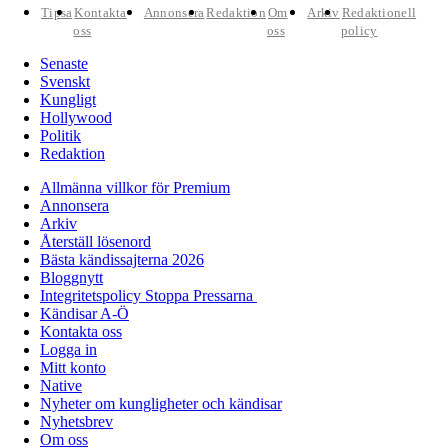
Tipsa
Kontakta
Annonsera
Redaktion
Om
Arkiv
Redaktionell
oss
oss
policy
Senaste
Svenskt
Kungligt
Hollywood
Politik
Redaktion
Allmänna villkor för Premium
Annonsera
Arkiv
Återställ lösenord
Bästa kändissajterna 2026
Bloggnytt
Integritetspolicy Stoppa Pressarna
Kändisar A-Ö
Kontakta oss
Logga in
Mitt konto
Native
Nyheter om kungligheter och kändisar
Nyhetsbrev
Om oss