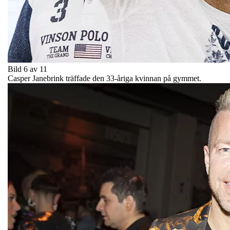
Bild 6 av 11
Casper Janebrink träffade den 33-åriga kvinnan på gymmet.