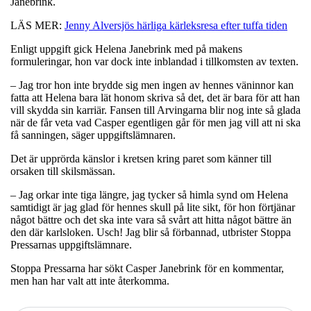
Janebrink.
LÄS MER:
Jenny Alversjös härliga kärleksresa efter tuffa tiden
Enligt uppgift gick Helena Janebrink med på makens
formuleringar, hon var dock inte inblandad i tillkomsten av texten.
– Jag tror hon inte brydde sig men ingen av hennes väninnor kan
fatta att Helena bara lät honom skriva så det, det är bara för att han
vill skydda sin karriär. Fansen till Arvingarna blir nog inte så glada
när de får veta vad Casper egentligen går för men jag vill att ni ska
få sanningen, säger uppgiftslämnaren.
Det är upprörda känslor i kretsen kring paret som känner till
orsaken till skilsmässan.
– Jag orkar inte tiga längre, jag tycker så himla synd om Helena
samtidigt är jag glad för hennes skull på lite sikt, för hon förtjänar
något bättre och det ska inte vara så svårt att hitta något bättre än
den där karlsloken. Usch! Jag blir så förbannad, utbrister Stoppa
Pressarnas uppgiftslämnare.
Stoppa Pressarna har sökt Casper Janebrink för en kommentar,
men han har valt att inte återkomma.