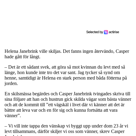
Helena Janebrink ville skiljas. Det fanns ingen återvändo, Casper
hade gått för långt.
– Det är ett sådant svek, att göra så mot kvinnan du levt med så
länge, hon kunde inte tro det var sant. Jag tycker så synd om
henne, samtidigt är Helena en stark person med båda fötterna på
jorden.
En skilsmässa begärdes och Casper Janebrink tvingades skriva till
sina följare att han och hustrun gick skilda vägar som bästa vänner
och att de kommit till ”ett vägskäl i livet där vi känner att det är
bättre att leva var och en för sig och kunna fortsätta att vara
vänner”.
– Vi vill inte tappa den vänskap vi byggt upp under dom 23 år vi
levt tillsammans, därför skiljer vi oss som vänner, skrev Casper