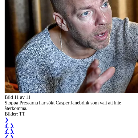
Bild 11 av 11
Stoppa Pressarna har sökt Casper Janebrink som valt att inte
återkomma.
Bilder: TT
❯
❮
❯
❮
❯
❮
❯