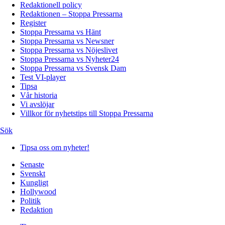
Redaktionell policy
Redaktionen – Stoppa Pressarna
Register
Stoppa Pressarna vs Hänt
Stoppa Pressarna vs Newsner
Stoppa Pressarna vs Nöjeslivet
Stoppa Pressarna vs Nyheter24
Stoppa Pressarna vs Svensk Dam
Test VI-player
Tipsa
Vår historia
Vi avslöjar
Villkor för nyhetstips till Stoppa Pressarna
Sök
Tipsa oss om nyheter!
Senaste
Svenskt
Kungligt
Hollywood
Politik
Redaktion