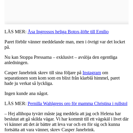
LÄS MER:
Åsa Ingrossos heliga Botox-löfte till Emilio
Paret förblir vänner meddelande man, men i övrigt var det locket
på.
Nu kan Stoppa Pressarna – exklusivt – avslöja den egentliga
anledningen.
Casper Janebrink skrev till sina följare på
Instagram
om
separationen som kom som en blixt från klarblå himmel, paret
hade ju verkat så lyckliga.
Ingen kunde ana något.
LÄS MER:
Pernilla Wahlgrens oro för mamma Christina i rullstol
– Hej allihopa tyvärr måste jag meddela att jag och Helena har
beslutat att gå skilda vägar. Vi har kommit till ett vägskäl i livet där
vi känner att det är bättre att leva var och en för sig och kunna
fortsätta att vara vänner, skrev Casper Janebrink.