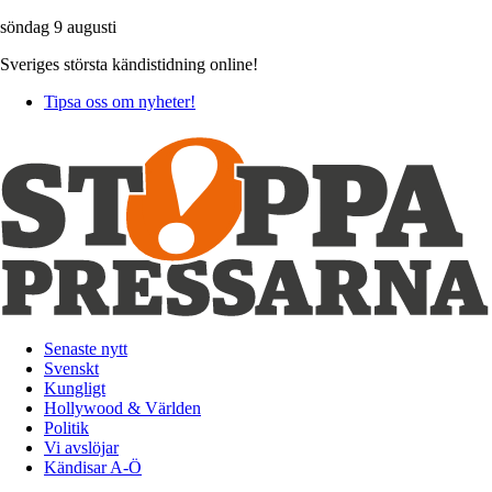
söndag 9 augusti
Sveriges största kändistidning online!
Tipsa oss om nyheter!
Senaste nytt
Svenskt
Kungligt
Hollywood & Världen
Politik
Vi avslöjar
Kändisar A-Ö