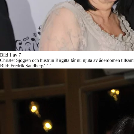
Bild 1 av 7
Christer Sjögren och hustrun Birgitta får nu njuta av åderdomen tillsa
Bild: Fredrik Sandberg/TT