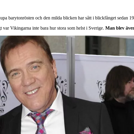
jupa barytonrösten och den milda blicken har sått i blickfånget sedan 1
gt var Vikingarna inte bara hur stora som helst i Sverige.
Man blev även