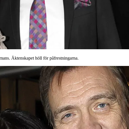
mmans. Äktenskapet höll för påfrestningarna.