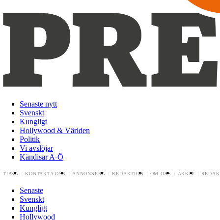
Senaste nytt
Svenskt
Kungligt
Hollywood & Världen
Politik
Vi avslöjar
Kändisar A-Ö
TIPSA
KONTAKTA OSS
ANNONSERA
REDAKTION
OM OSS
ARKIV
REDAK
Senaste
Svenskt
Kungligt
Hollywood