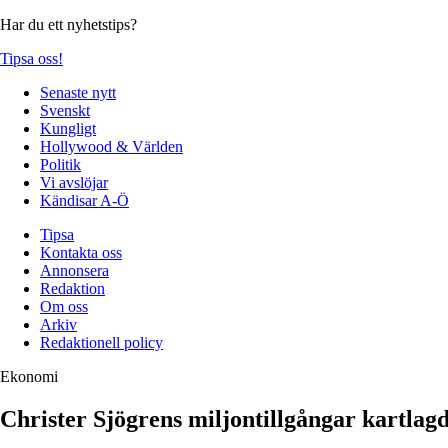
Har du ett nyhetstips?
Tipsa oss!
Senaste nytt
Svenskt
Kungligt
Hollywood & Världen
Politik
Vi avslöjar
Kändisar A-Ö
Tipsa
Kontakta oss
Annonsera
Redaktion
Om oss
Arkiv
Redaktionell policy
Ekonomi
Christer Sjögrens miljontillgångar kartlagd