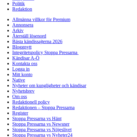
Politik
Redaktion
Allmänna villkor för Premium
Annonsera
Arkiv
Återställ lösenord
Bästa kändissajterna 2026
Bloggnytt
Integritetspolicy Stoppa Pressarna
Kändisar A-Ö
Kontakta oss
Logga in
Mitt konto
Native
Nyheter om kungligheter och kändisar
Nyhetsbrev
Om oss
Redaktionell policy
Redaktionen – Stoppa Pressarna
Register
Stoppa Pressarna vs Hänt
Stoppa Pressarna vs Newsner
Stoppa Pressarna vs Nöjeslivet
Stoppa Pressarna vs Nyheter24