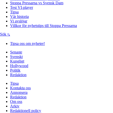
Stoppa Pressarna vs Svensk Dam
Test VI-player
Tipsa
Vår historia
Vi avslöjar
Villkor för nyhetstips till Stoppa Pressarna
Sök
Tipsa oss om nyheter!
Senaste
Svenskt
Kungligt
Hollywood
Politik
Redaktion
Tipsa
Kontakta oss
Annonsera
Redaktion
Om oss
Arkiv
Redaktionell policy