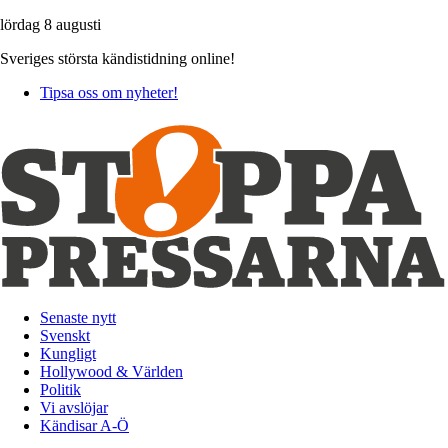
lördag 8 augusti
Sveriges största kändistidning online!
Tipsa oss om nyheter!
Senaste nytt
Svenskt
Kungligt
Hollywood & Världen
Politik
Vi avslöjar
Kändisar A-Ö