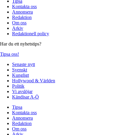
Tipsa
Kontakta oss
Annonsera
Redaktion
Om oss
Arkiv
Redaktionell policy
Har du ett nyhetstips?
Tipsa oss!
Senaste nytt
Svenskt
Kungligt
Hollywood & Världen
Politik
Vi avslöjar
Kändisar A-Ö
Tipsa
Kontakta oss
Annonsera
Redaktion
Om oss
Arkiv