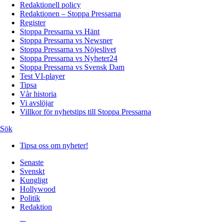
Redaktionell policy
Redaktionen – Stoppa Pressarna
Register
Stoppa Pressarna vs Hänt
Stoppa Pressarna vs Newsner
Stoppa Pressarna vs Nöjeslivet
Stoppa Pressarna vs Nyheter24
Stoppa Pressarna vs Svensk Dam
Test VI-player
Tipsa
Vår historia
Vi avslöjar
Villkor för nyhetstips till Stoppa Pressarna
Sök
Tipsa oss om nyheter!
Senaste
Svenskt
Kungligt
Hollywood
Politik
Redaktion