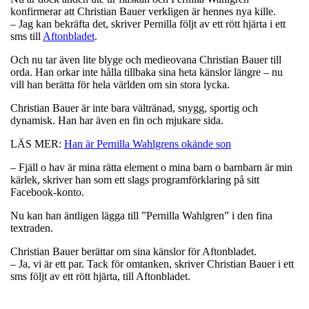
konfirmerar att Christian Bauer verkligen är hennes nya kille.
– Jag kan bekräfta det, skriver Pernilla följt av ett rött hjärta i ett
sms till
Aftonbladet
.
Och nu tar även lite blyge och medieovana Christian Bauer till
orda. Han orkar inte hålla tillbaka sina heta känslor längre – nu
vill han berätta för hela världen om sin stora lycka.
Christian Bauer är inte bara vältränad, snygg, sportig och
dynamisk. Han har även en fin och mjukare sida.
LÄS MER:
Han är Pernilla Wahlgrens okände son
– Fjäll o hav är mina rätta element o mina barn o barnbarn är min
kärlek, skriver han som ett slags programförklaring på sitt
Facebook-konto.
Nu kan han äntligen lägga till ”Pernilla Wahlgren” i den fina
textraden.
Christian Bauer berättar om sina känslor för Aftonbladet.
– Ja, vi är ett par. Tack för omtanken, skriver Christian Bauer i ett
sms följt av ett rött hjärta, till Aftonbladet.