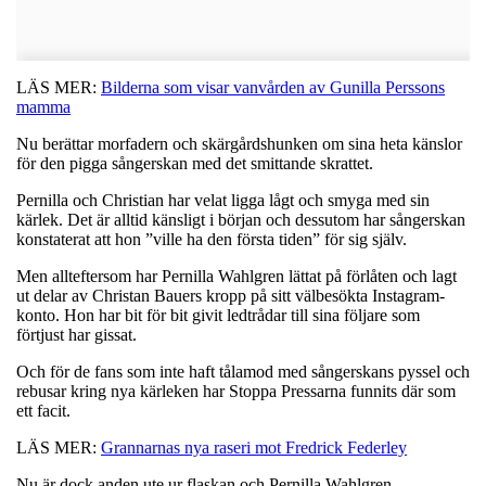
LÄS MER:
Bilderna som visar vanvården av Gunilla Perssons
mamma
Nu berättar morfadern och skärgårdshunken om sina heta känslor
för den pigga sångerskan med det smittande skrattet.
Pernilla och Christian har velat ligga lågt och smyga med sin
kärlek. Det är alltid känsligt i början och dessutom har sångerskan
konstaterat att hon ”ville ha den första tiden” för sig själv.
Men allteftersom har Pernilla Wahlgren lättat på förlåten och lagt
ut delar av Christan Bauers kropp på sitt välbesökta Instagram-
konto. Hon har bit för bit givit ledtrådar till sina följare som
förtjust har gissat.
Och för de fans som inte haft tålamod med sångerskans pyssel och
rebusar kring nya kärleken har Stoppa Pressarna funnits där som
ett facit.
LÄS MER:
Grannarnas nya raseri mot Fredrick Federley
Nu är dock anden ute ur flaskan och Pernilla Wahlgren