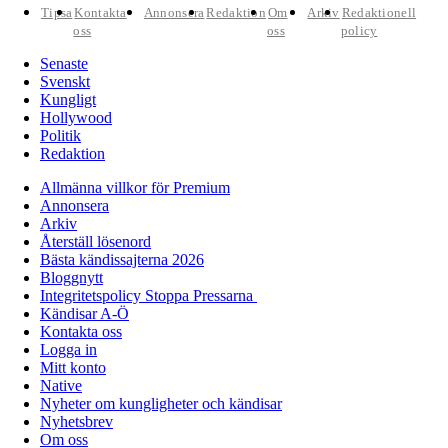
Tipsa
Kontakta
Annonsera
Redaktion
Om
Arkiv
Redaktionell
oss
oss
policy
Senaste
Svenskt
Kungligt
Hollywood
Politik
Redaktion
Allmänna villkor för Premium
Annonsera
Arkiv
Återställ lösenord
Bästa kändissajterna 2026
Bloggnytt
Integritetspolicy Stoppa Pressarna
Kändisar A-Ö
Kontakta oss
Logga in
Mitt konto
Native
Nyheter om kungligheter och kändisar
Nyhetsbrev
Om oss