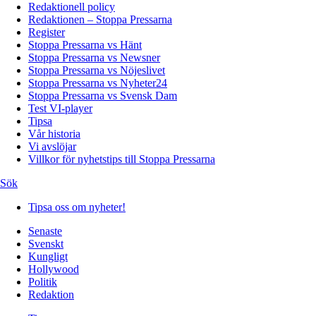
Redaktionell policy
Redaktionen – Stoppa Pressarna
Register
Stoppa Pressarna vs Hänt
Stoppa Pressarna vs Newsner
Stoppa Pressarna vs Nöjeslivet
Stoppa Pressarna vs Nyheter24
Stoppa Pressarna vs Svensk Dam
Test VI-player
Tipsa
Vår historia
Vi avslöjar
Villkor för nyhetstips till Stoppa Pressarna
Sök
Tipsa oss om nyheter!
Senaste
Svenskt
Kungligt
Hollywood
Politik
Redaktion