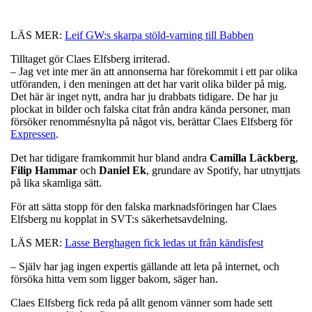
LÄS MER:
Leif GW:s skarpa stöld-varning till Babben
Tilltaget gör Claes Elfsberg irriterad.
– Jag vet inte mer än att annonserna har förekommit i ett par olika
utföranden, i den meningen att det har varit olika bilder på mig.
Det här är inget nytt, andra har ju drabbats tidigare. De har ju
plockat in bilder och falska citat från andra kända personer, man
försöker renommésnylta på något vis, berättar Claes Elfsberg för
Expressen
.
Det har tidigare framkommit hur bland andra
Camilla Läckberg
,
Filip Hammar
och
Daniel Ek
, grundare av Spotify, har utnyttjats
på lika skamliga sätt.
För att sätta stopp för den falska marknadsföringen har Claes
Elfsberg nu kopplat in SVT:s säkerhetsavdelning.
LÄS MER:
Lasse Berghagen fick ledas ut från kändisfest
– Själv har jag ingen expertis gällande att leta på internet, och
försöka hitta vem som ligger bakom, säger han.
Claes Elfsberg fick reda på allt genom vänner som hade sett