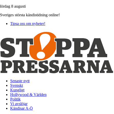
lördag 8 augusti
Sveriges största kändistidning online!
Tipsa oss om nyheter!
Senaste nytt
Svenskt
Kungligt
Hollywood & Världen
Politik
Vi avslöjar
Kändisar A-Ö