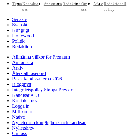
Tipsa
Kontakta
Annonsera
Redaktion
Om
Arkiv
Redaktionell
oss
oss
policy
Senaste
Svenskt
Kungligt
Hollywood
Politik
Redaktion
Allmänna villkor för Premium
Annonsera
Arkiv
Återställ lösenord
Bästa kändissajterna 2026
Bloggnytt
Integritetspolicy Stoppa Pressarna
Kändisar A-Ö
Kontakta oss
Logga in
Mitt konto
Native
Nyheter om kungligheter och kändisar
Nyhetsbrev
Om oss