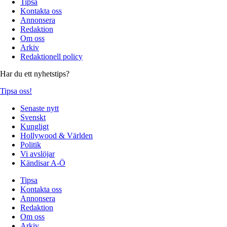
Tipsa
Kontakta oss
Annonsera
Redaktion
Om oss
Arkiv
Redaktionell policy
Har du ett nyhetstips?
Tipsa oss!
Senaste nytt
Svenskt
Kungligt
Hollywood & Världen
Politik
Vi avslöjar
Kändisar A-Ö
Tipsa
Kontakta oss
Annonsera
Redaktion
Om oss
Arkiv