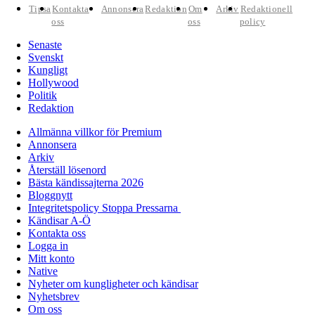
Tipsa
Kontakta
Annonsera
Redaktion
Om
Arkiv
Redaktionell
oss
oss
policy
Senaste
Svenskt
Kungligt
Hollywood
Politik
Redaktion
Allmänna villkor för Premium
Annonsera
Arkiv
Återställ lösenord
Bästa kändissajterna 2026
Bloggnytt
Integritetspolicy Stoppa Pressarna
Kändisar A-Ö
Kontakta oss
Logga in
Mitt konto
Native
Nyheter om kungligheter och kändisar
Nyhetsbrev
Om oss