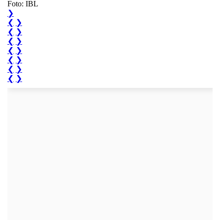
Foto: IBL
❯
❮
❯
❮
❯
❮
❯
❮
❯
❮
❯
❮
❯
❮
❯