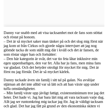
Danny var snabb med att visa tacksamhet mot de fans som stöttat
och röstat på honom.
– Det är så mycket saker man tänker på och det slog mig först när
jag kom ut från Cirkus och gjorde några intervjuer att jag nog
glömde tacka de som ställt mig där i kväll och det är fansen, de
som röstar säger han och fortsätter:
– Den här kategorin är svår, det var tio feta låtar inklusive min
egen uppenbarligen, den var fet. Alla har ju fans, men mina fans
var gladast. Och det betyder otroligt för mycket för mig. Det är
först nu jag förstår. Det är så mycket kärlek.
Danny tackade även sin familj i sitt tal på galan. Nu avslöjar
stjärnan att det inte alltid var så lätt och att han växte upp under
tuffa omständigheter.
– Min familj växte upp jävligt fattigt, existensminimum tror jag det
heter. Det hade vi. Jag har bara lärt mig att vara tacksam varje dag.
Allt jag ser runtomkring mig tackar jag för. Jag är väldigt tacksam
och glad. Det har jag fått på grund av den ekonomiska skiten vi