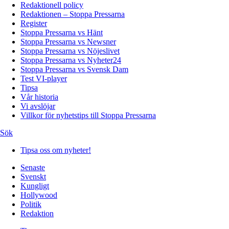
Redaktionell policy
Redaktionen – Stoppa Pressarna
Register
Stoppa Pressarna vs Hänt
Stoppa Pressarna vs Newsner
Stoppa Pressarna vs Nöjeslivet
Stoppa Pressarna vs Nyheter24
Stoppa Pressarna vs Svensk Dam
Test VI-player
Tipsa
Vår historia
Vi avslöjar
Villkor för nyhetstips till Stoppa Pressarna
Sök
Tipsa oss om nyheter!
Senaste
Svenskt
Kungligt
Hollywood
Politik
Redaktion