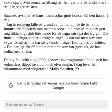
växte upp i. Min brorsa sa till mig när han var tolv att vi ska klara
det här, säger artisten.
Saucedo avslöjar att hans mamma har gjort honom till den han är i
dag.
– Jag är en trygg kille på grund av min familj för de har alltid
funnits där. Speciellt min mamma som alltid trott på mig och gett
mig tillräckligt självförtroende för att våga satsa på det jag gör. Det
finns ju många som är otroligt talangfulla där ute men som inte
vågar för att de inte har självkänslan. säger Danny och fortsätter:
– Det har jag fått från mina föräldrar som har gjort allt, de har
trollat med knäna.
Danny Saucedo slog 2006 igenom i tv-programmet ”Idol” och har
sedan dess släppt tre album och elva singlar. I dag lever han
tillsammans med sångerskan
Molly Sandén
, 23.
Lägg till
Stoppa Pressarna
som föredragen källa i
Google