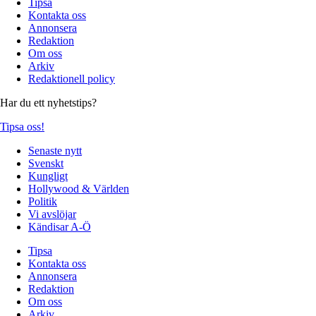
Tipsa
Kontakta oss
Annonsera
Redaktion
Om oss
Arkiv
Redaktionell policy
Har du ett nyhetstips?
Tipsa oss!
Senaste nytt
Svenskt
Kungligt
Hollywood & Världen
Politik
Vi avslöjar
Kändisar A-Ö
Tipsa
Kontakta oss
Annonsera
Redaktion
Om oss
Arkiv