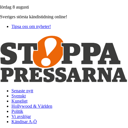
lördag 8 augusti
Sveriges största kändistidning online!
Tipsa oss om nyheter!
Senaste nytt
Svenskt
Kungligt
Hollywood & Världen
Politik
Vi avslöjar
Kändisar A-Ö