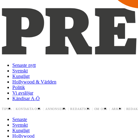
Senaste nytt
Svenskt
Kungligt
Hollywood & Världen
Politik
Vi avslöjar
Kändisar A-Ö
TIPSA
KONTAKTA OSS
ANNONSERA
REDAKTION
OM OSS
ARKIV
REDAK
Senaste
Svenskt
Kungligt
Hollywood