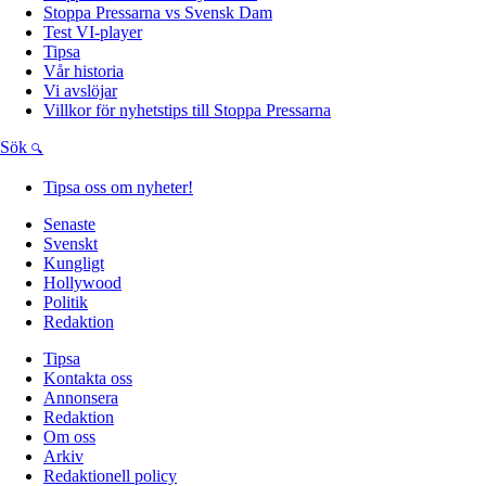
Stoppa Pressarna vs Svensk Dam
Test VI-player
Tipsa
Vår historia
Vi avslöjar
Villkor för nyhetstips till Stoppa Pressarna
Sök
Tipsa oss om nyheter!
Senaste
Svenskt
Kungligt
Hollywood
Politik
Redaktion
Tipsa
Kontakta oss
Annonsera
Redaktion
Om oss
Arkiv
Redaktionell policy