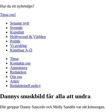
Har du ett nyhetstips?
Tipsa oss!
Senaste nytt
Svenskt
Kungligt
Hollywood & Världen
Politik
Vi avslöjar
Kändisar A-Ö
Tipsa
Kontakta oss
Annonsera
Redaktion
Om oss
Arkiv
Redaktionell policy
Dannys snuskbild får alla att undra
Här greppar Danny Saucedo och Molly Sandén var sitt könsorgan.