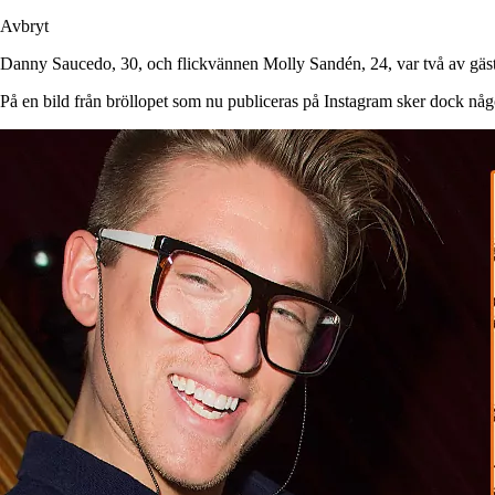
Avbryt
Danny Saucedo, 30, och flickvännen Molly Sandén, 24, var två av gäs
På en bild från bröllopet som nu publiceras på Instagram sker dock någ