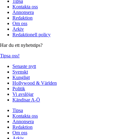
Tipsa
Kontakta oss
Annonsera
Redaktion
Om oss
Arkiv
Redaktionell policy
Har du ett nyhetstips?
Tipsa oss!
Senaste nytt
Svenskt
Kungligt
Hollywood & Världen
Politik
Vi avslöjar
Kändisar A-Ö
Tipsa
Kontakta oss
Annonsera
Redaktion
Om oss
Arkiv