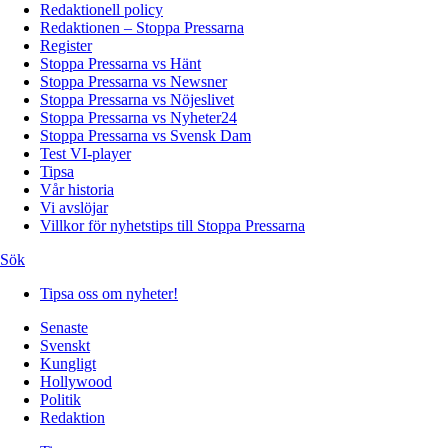
Redaktionell policy
Redaktionen – Stoppa Pressarna
Register
Stoppa Pressarna vs Hänt
Stoppa Pressarna vs Newsner
Stoppa Pressarna vs Nöjeslivet
Stoppa Pressarna vs Nyheter24
Stoppa Pressarna vs Svensk Dam
Test VI-player
Tipsa
Vår historia
Vi avslöjar
Villkor för nyhetstips till Stoppa Pressarna
Sök
Tipsa oss om nyheter!
Senaste
Svenskt
Kungligt
Hollywood
Politik
Redaktion