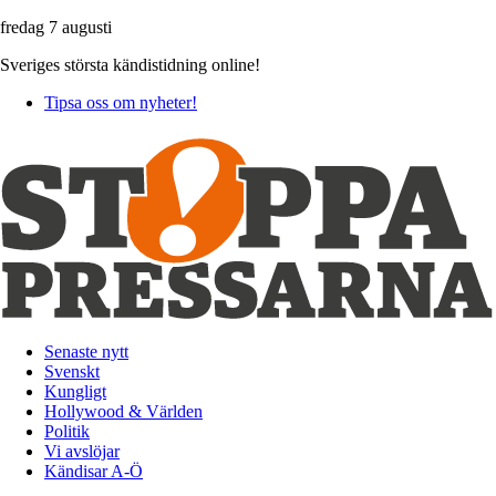
fredag 7 augusti
Sveriges största kändistidning online!
Tipsa oss om nyheter!
Senaste nytt
Svenskt
Kungligt
Hollywood & Världen
Politik
Vi avslöjar
Kändisar A-Ö