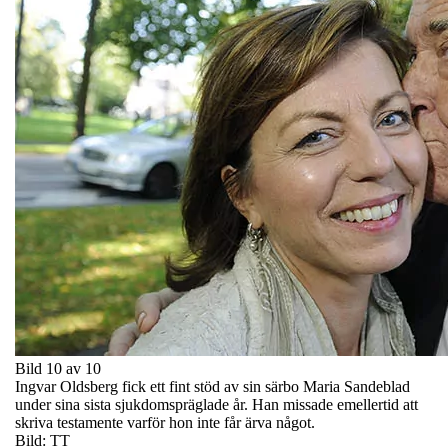
Bild 10 av 10
Ingvar Oldsberg fick ett fint stöd av sin särbo Maria Sandeblad
under sina sista sjukdomspräglade år. Han missade emellertid att
skriva testamente varför hon inte får ärva något.
Bild: TT