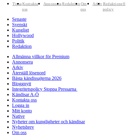
Tipsa
Kontakta
Annonsera
Redaktion
Om
Arkiv
Redaktionell
oss
oss
policy
Senaste
Svenskt
Kungligt
Hollywood
Politik
Redaktion
Allmänna villkor för Premium
Annonsera
Arkiv
Återställ lösenord
Bästa kändissajterna 2026
Bloggnytt
Integritetspolicy Stoppa Pressarna
Kändisar A-Ö
Kontakta oss
Logga in
Mitt konto
Native
Nyheter om kungligheter och kändisar
Nyhetsbrev
Om oss